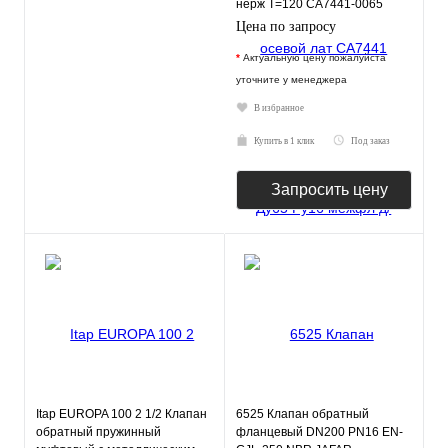
нерж T=120 CA7441-0065
Tecofi
Цена по запросу
*
Актуальную цену пожалуйста
уточните у менеджера
В избранное
Купить в 1 клик
Под заказ
Запросить цену
Itap EUROPA 100 2 1/2 Клапан
6525 Клапан обратный
обратный пружинный
фланцевый DN200 PN16 EN-