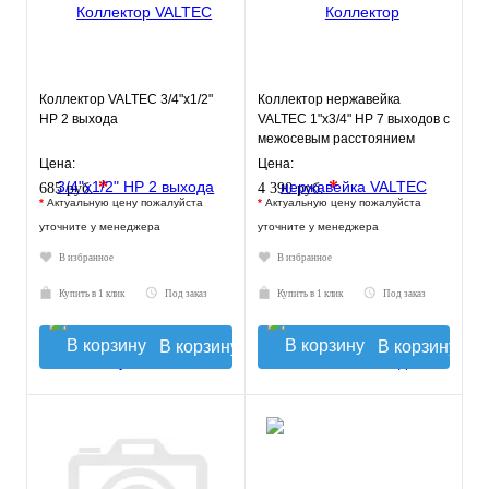
Коллектор VALTEC 3/4"х1/2"
Коллектор нержавейка
НР 2 выхода
VALTEC 1"х3/4" НР 7 выходов с
межосевым расстоянием
выходов 50мм
Цена:
Цена:
*
*
685 руб.
4 390 руб.
*
Актуальную цену пожалуйста
*
Актуальную цену пожалуйста
уточните у менеджера
уточните у менеджера
В избранное
В избранное
Купить в 1 клик
Под заказ
Купить в 1 клик
Под заказ
В корзину
В корзину