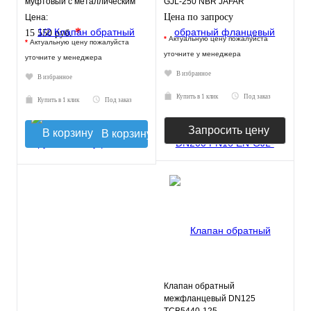
муфтовый с металлическим
GJL-250 NBR JAFAR
седлом
Цена по запросу
Цена:
*
15 550 руб.
*
Актуальную цену пожалуйста
*
Актуальную цену пожалуйста
уточните у менеджера
уточните у менеджера
В избранное
В избранное
Купить в 1 клик
Под заказ
Купить в 1 клик
Под заказ
Запросить цену
В корзину
Клапан обратный
межфланцевый DN125