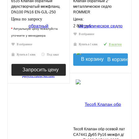
6535 Клапан обратный
Клапан обратный 2"
двухстворчатый межфланц.
металлическое седло
DN100 PN16 EN-GJL-250
ROMMER
нерж.сталь EPDM JAFAR
Цена по запросу
Цена:
2 830 руб.
*
Актуальную цену пожалуйста
В избранное
уточните у менеджера
В избранное
Купить в 1 клик
В наличии
Купить в 1 клик
Под заказ
В корзину
Запросить цену
Tecofi Клапан обр осевой лат
CA7441 Ду65 Ру16 межфл д/