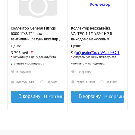
Коллектор General Fittings
Коллектор нержавейка
6300 1"х3/4" 4 вых., c
VALTEC 1 1/2"х3/4" НР 5
вентилями, латунь никелир.,
выходов с межосевым
синий регулятор
расстоянием выходов 100мм
Цена:
Цена:
*
*
3 395 руб.
9 040 руб.
*
Актуальную цену пожалуйста
*
Актуальную цену пожалуйста
уточните у менеджера
уточните у менеджера
В избранное
В избранное
Купить в 1 клик
Под заказ
Купить в 1 клик
Под заказ
В корзину
В корзину