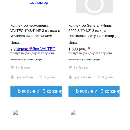
Коллектор нержавейка
Коллектор General Fittings
VALTEC 1"х3/4" НР 3 выхода с
6200 3/4"х1/2" 3 вых., c
межосевым расстоянием
вентилями, латунь никелир.,
выходов 50мм
красный
Цена:
Цена:
*
*
2 280 руб.
1 800 руб.
*
Актуальную цену пожалуйста
*
Актуальную цену пожалуйста
уточните у менеджера
уточните у менеджера
В избранное
В избранное
Купить в 1 клик
Под заказ
Купить в 1 клик
Под заказ
В корзину
В корзину