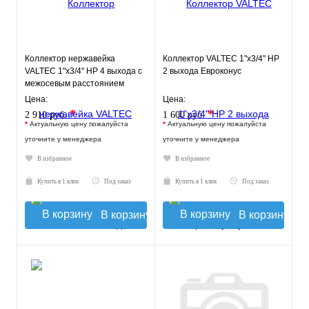
Коллектор нержавейка
Коллектор VALTEC 1"х3/4" НР
VALTEC 1"х3/4" НР 4 выхода с
2 выхода Евроконус
межосевым расстоянием
выходов 50мм
Цена:
Цена:
*
*
2 910 руб.
1 600 руб.
*
Актуальную цену пожалуйста
*
Актуальную цену пожалуйста
уточните у менеджера
уточните у менеджера
В избранное
В избранное
Купить в 1 клик
Под заказ
Купить в 1 клик
Под заказ
В корзину
В корзину