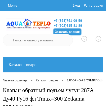
Меню
Вход
Регистрация
+7 (351)751-09-59
+7 (902)615-81-89
Заказать звонок
0
0
Каталог товаров
•
•
Главная страница
Каталог товаров
ЗАПОРНО-РЕГУЛИРУЮЩАЯ
Клапан обратный подъем чугун 287A
Ду40 Ру16 фл Tmax=300 Zetkama