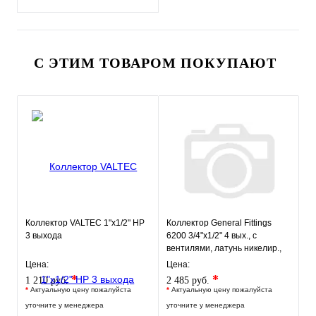
С ЭТИМ ТОВАРОМ ПОКУПАЮТ
Коллектор VALTEC 1"х1/2" НР
Коллектор General Fittings
3 выхода
6200 3/4"х1/2" 4 вых., c
вентилями, латунь никелир.,
красный регулятор
Цена:
Цена:
*
*
1 210 руб.
2 485 руб.
*
Актуальную цену пожалуйста
*
Актуальную цену пожалуйста
уточните у менеджера
уточните у менеджера