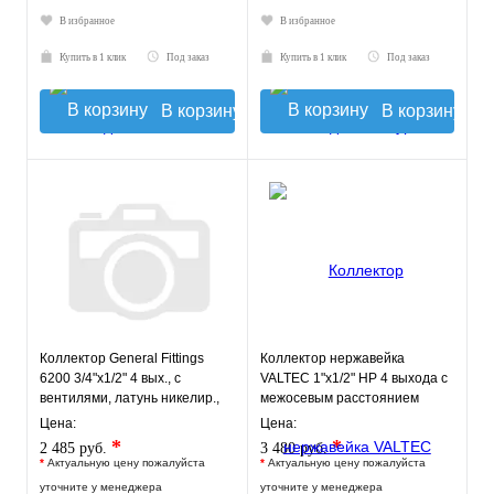
В избранное
В избранное
Купить в 1 клик
Под заказ
Купить в 1 клик
Под заказ
В корзину
В корзину
Коллектор General Fittings
Коллектор нержавейка
6200 3/4"х1/2" 4 вых., c
VALTEC 1"х1/2" НР 4 выхода с
вентилями, латунь никелир.,
межосевым расстоянием
синий
выходов 100мм
Цена:
Цена:
*
*
2 485 руб.
3 480 руб.
*
Актуальную цену пожалуйста
*
Актуальную цену пожалуйста
уточните у менеджера
уточните у менеджера