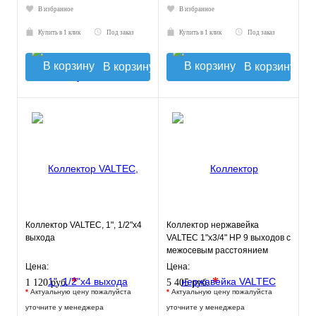
В избранное
В избранное
Купить в 1 клик
Под заказ
Купить в 1 клик
Под заказ
В корзину
В корзину
Коллектор VALTEC, 1", 1/2"х4
Коллектор нержавейка
выхода
VALTEC 1"х3/4" НР 9 выходов с
межосевым расстоянием
выходов 50мм
Цена:
Цена:
*
*
1 120 руб.
5 405 руб.
*
Актуальную цену пожалуйста
*
Актуальную цену пожалуйста
уточните у менеджера
уточните у менеджера