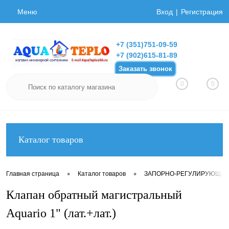
Меню
Вход
Регистрация
+7 (351)751-09-59
+7 (902)615-81-89
Заказать звонок
0
0
Каталог товаров
•
•
Главная страница
Каталог товаров
ЗАПОРНО-РЕГУЛИРУЮЩАЯ
Клапан обратный магистральный
Aquario 1" (лат.+лат.)