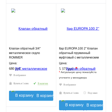
Клапан обратный 3/4"
Itap EUROPA 100 2'' Клапан
металлическое седло
обратный пружинный
ROMMER
муфтовый с металлическим
седлом
Цена:
Цена:
*
680 руб.
5 375 руб.
*
Актуальную цену пожалуйста
В избранное
уточните у менеджера
Купить в 1 клик
В наличии
В избранное
Купить в 1 клик
Под заказ
В корзину
В корзину