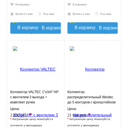
В избранное
В избранное
Купить в 1 клик
Под заказ
Купить в 1 клик
Под заказ
В корзину
В корзину
Коллектор VALTEC 1"х3/4" НР
Коллектор
с вентилем 3 выхода +
распределительный Wester,
комплект ручек
до 5 контуров с кронштейном
0-050120
Цена:
Цена:
*
*
2 880 руб.
21 810 руб.
*
Актуальную цену пожалуйста
*
Актуальную цену пожалуйста
уточните у менеджера
уточните у менеджера