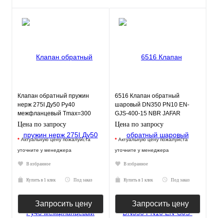
Клапан обратный пружин
6516 Клапан обратный
нерж 275I Ду50 Ру40
шаровый DN350 PN10 EN-
межфланцевый Tmax=300
GJS-400-15 NBR JAFAR
Zetkama 275I050E51
Цена по запросу
Цена по запросу
*
Актуальную цену пожалуйста
*
Актуальную цену пожалуйста
уточните у менеджера
уточните у менеджера
В избранное
В избранное
Купить в 1 клик
Под заказ
Купить в 1 клик
Под заказ
Запросить цену
Запросить цену