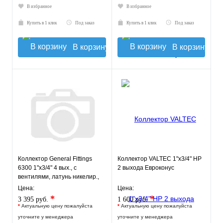
В избранное
В избранное
Купить в 1 клик
Под заказ
Купить в 1 клик
Под заказ
В корзину
В корзину
Коллектор General Fittings
Коллектор VALTEC 1"х3/4" НР
6300 1"х3/4" 4 вых., c
2 выхода Евроконус
вентилями, латунь никелир.,
красный
Цена:
Цена:
*
*
3 395 руб.
1 600 руб.
*
Актуальную цену пожалуйста
*
Актуальную цену пожалуйста
уточните у менеджера
уточните у менеджера