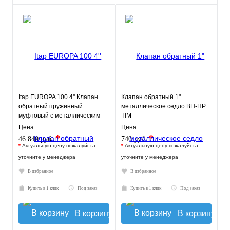
Itap EUROPA 100 4'' Клапан
Клапан обратный 1"
обратный пружинный
металлическое седло ВН-НР
муфтовый с металлическим
TIM
седлом
Цена:
Цена:
*
*
46 840 руб.
740 руб.
*
Актуальную цену пожалуйста
*
Актуальную цену пожалуйста
уточните у менеджера
уточните у менеджера
В избранное
В избранное
Купить в 1 клик
Под заказ
Купить в 1 клик
Под заказ
В корзину
В корзину