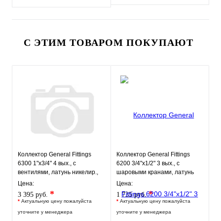
С ЭТИМ ТОВАРОМ ПОКУПАЮТ
Коллектор General Fittings
Коллектор General Fittings
6300 1"х3/4" 4 вых., c
6200 3/4"х1/2" 3 вых., c
вентилями, латунь никелир.,
шаровыми кранами, латунь
синий регулятор
никелир., синий регулят
Цена:
Цена:
*
*
3 395 руб.
1 735 руб.
*
Актуальную цену пожалуйста
*
Актуальную цену пожалуйста
уточните у менеджера
уточните у менеджера