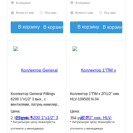
В избранное
В избранное
Купить в 1 клик
Под заказ
Купить в 1 клик
Под заказ
В корзину
В корзину
Коллектор General Fittings
Коллектор 1"ПМ х 2П1/2" ник.
6200 1"х1/2" 3 вых., c
HLV-109500.N.04
вентилями, латунь никелир.,
красный регулятор
Цена:
Цена:
*
*
2 125 руб.
394 руб.
*
Актуальную цену пожалуйста
*
Актуальную цену пожалуйста
уточните у менеджера
уточните у менеджера