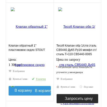
Клапан обратный 1"
Tecofi Клапан обр 1/ств сталь
пластиковое седло STOUT
CB5440 Ду65 Ру16 межфл ст/
сталь T=110 CB5440-0065
Tecofi
Цена по запросу
Цена:
1 300 руб.
*
Актуальную цену пожалуйста
В избранное
уточните у менеджера
Купить в 1 клик
В наличии
В избранное
Купить в 1 клик
Под заказ
В корзину
Запросить цену