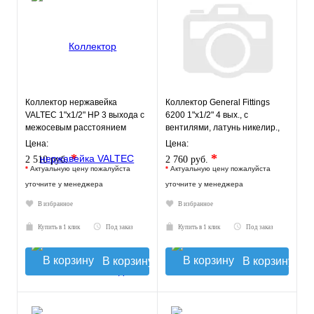
Коллектор нержавейка
Коллектор General Fittings
VALTEC 1"х1/2" НР 3 выхода с
6200 1"х1/2" 4 вых., c
межосевым расстоянием
вентилями, латунь никелир.,
выходов 100мм
синий регулятор
Цена:
Цена:
*
*
2 510 руб.
2 760 руб.
*
Актуальную цену пожалуйста
*
Актуальную цену пожалуйста
уточните у менеджера
уточните у менеджера
В избранное
В избранное
Купить в 1 клик
Под заказ
Купить в 1 клик
Под заказ
В корзину
В корзину