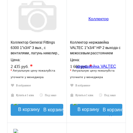
Коллектор General Fittings
Коллектор нержавейка
6300 1"х3/4" 3 вых., c
VALTEC 1"х3/4" НР 2 выхода с
вентилями, латунь никелир.,
межосевым расстоянием
красный
выходов 50мм
Цена:
Цена:
*
*
2 435 руб.
1 660 руб.
*
Актуальную цену пожалуйста
*
Актуальную цену пожалуйста
уточните у менеджера
уточните у менеджера
В избранное
В избранное
Купить в 1 клик
Под заказ
Купить в 1 клик
Под заказ
В корзину
В корзину