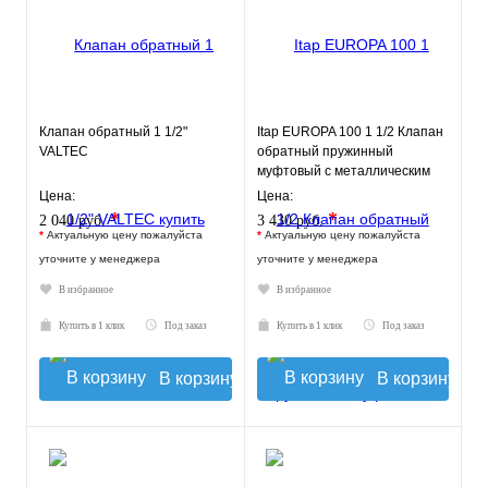
Клапан обратный 1 1/2"
Itap EUROPA 100 1 1/2 Клапан
VALTEC
обратный пружинный
муфтовый с металлическим
седлом
Цена:
Цена:
*
*
2 040 руб.
3 430 руб.
*
Актуальную цену пожалуйста
*
Актуальную цену пожалуйста
уточните у менеджера
уточните у менеджера
В избранное
В избранное
Купить в 1 клик
Под заказ
Купить в 1 клик
Под заказ
В корзину
В корзину