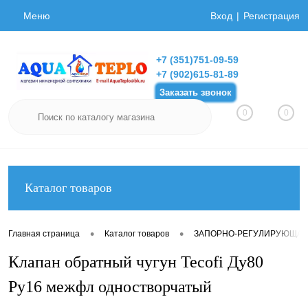
Меню
Вход
Регистрация
+7 (351)751-09-59
+7 (902)615-81-89
Заказать звонок
0
0
Каталог товаров
•
•
Главная страница
Каталог товаров
ЗАПОРНО-РЕГУЛИРУЮЩАЯ
Клапан обратный чугун Tecofi Ду80
Ру16 межфл одностворчатый