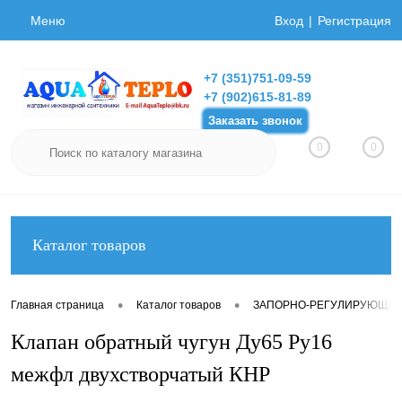
Меню
Вход
Регистрация
+7 (351)751-09-59
+7 (902)615-81-89
Заказать звонок
0
0
Каталог товаров
•
•
Главная страница
Каталог товаров
ЗАПОРНО-РЕГУЛИРУЮЩАЯ
Клапан обратный чугун Ду65 Ру16
межфл двухстворчатый КНР