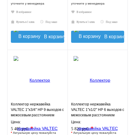
уточните у менеджера
уточните у менеджера
В избранное
В избранное
Купить в 1 клик
Под заказ
Купить в 1 клик
Под заказ
В корзину
В корзину
Коллектор нержавейка
Коллектор нержавейка
VALTEC 1"х3/4" НР 9 выходов с
VALTEC 1"х1/2" НР 6 выходов с
межосевым расстоянием
межосевым расстоянием
выходов 50мм
выходов 100мм
Цена:
Цена:
*
*
5 405 руб.
5 820 руб.
*
Актуальную цену пожалуйста
*
Актуальную цену пожалуйста