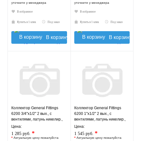
уточните у менеджера
уточните у менеджера
В избранное
В избранное
Купить в 1 клик
Под заказ
Купить в 1 клик
Под заказ
В корзину
В корзину
Коллектор General Fittings
Коллектор General Fittings
6200 3/4"х1/2" 2 вых., c
6200 1"х1/2" 2 вых., c
вентилями, латунь никелир.,
вентилями, латунь никелир.,
синий регулятор
синий регулятор
Цена:
Цена:
*
*
1 285 руб.
1 545 руб.
*
Актуальную цену пожалуйста
*
Актуальную цену пожалуйста