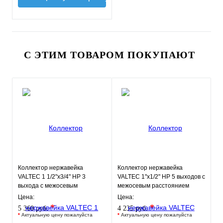
С ЭТИМ ТОВАРОМ ПОКУПАЮТ
Коллектор нержавейка
Коллектор нержавейка
VALTEC 1 1/2"х3/4" НР 3
VALTEC 1"х1/2" НР 5 выходов с
выхода с межосевым
межосевым расстоянием
расстоянием выходов 100мм
выходов 100мм
Цена:
Цена:
*
*
5 360 руб.
4 235 руб.
*
Актуальную цену пожалуйста
*
Актуальную цену пожалуйста