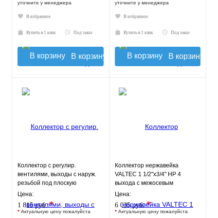
уточните у менеджера
уточните у менеджера
В избранное
В избранное
Купить в 1 клик
Под заказ
Купить в 1 клик
Под заказ
В корзину
В корзину
Коллектор с регулир.
Коллектор нержавейка
вентилями, выходы с наруж.
VALTEC 1 1/2"х3/4" НР 4
резьбой под плоскую
выхода с межосевым
прокладку 3 вых.х 3/4"х1/2"
расстоянием выходов 100мм
Цена:
Цена:
*
*
1 815 руб.
6 035 руб.
*
Актуальную цену пожалуйста
*
Актуальную цену пожалуйста