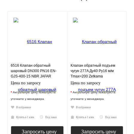
6516 Клапан обратный
Клапан обратный подъем
шаровый DN300 PN16 EN-
чугун 277A Ду40 Ру16 м/м
GJS-400-15 NBR JAFAR
Tmax=200 Zetkama
277A040C31
Цена по запросу
Цена по запросу
*
Актуальную цену пожалуйста
*
Актуальную цену пожалуйста
уточните у менеджера
уточните у менеджера
В избранное
В избранное
Купить в 1 клик
Под заказ
Купить в 1 клик
Под заказ
Запросить цену
Запросить цену