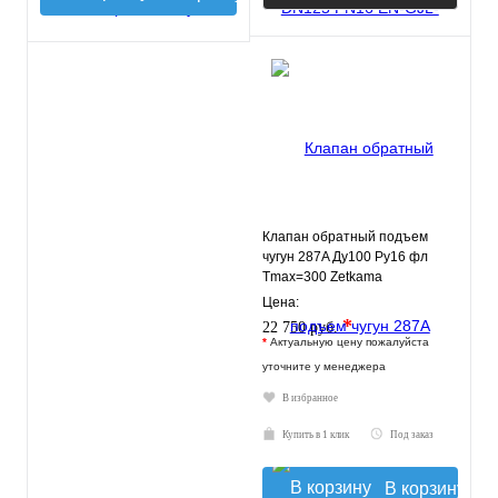
Клапан обратный подъем
чугун 287A Ду100 Ру16 фл
Tmax=300 Zetkama
287A100C31
Цена:
*
22 750 руб.
*
Актуальную цену пожалуйста
уточните у менеджера
В избранное
Купить в 1 клик
Под заказ
В корзину