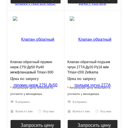
Клапан обратный пружин
Клапан обратный подъем
нерж 275I Ду50 Ру40
чугун 277A Ду20 Ру16 м/м
межфланцевый Tmax=300
Tmax=200 Zetkama
Zetkama 275I050E51
277A020C31
Цена по запросу
Цена по запросу
*
Актуальную цену пожалуйста
*
Актуальную цену пожалуйста
уточните у менеджера
уточните у менеджера
В избранное
В избранное
Купить в 1 клик
Под заказ
Купить в 1 клик
Под заказ
Запросить цену
Запросить цену