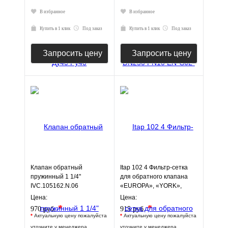
В избранное
В избранное
Купить в 1 клик
Под заказ
Купить в 1 клик
Под заказ
Запросить цену
Запросить цену
Клапан обратный
Itap 102 4 Фильтр-сетка
пружинный 1 1/4"
для обратного клапана
IVC.105162.N.06
«EUROPA», «YORK»,
«ROMA
Цена:
Цена:
*
*
970 руб.
915 руб.
*
Актуальную цену пожалуйста
*
Актуальную цену пожалуйста
уточните у менеджера
уточните у менеджера