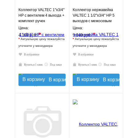
Коллектор VALTEC 1"х3/4"
Коллектор нержавейка
НР с вентилем 4 выхода +
VALTEC 1 1/2"х3/4" НР 5
комплект ручек
выходов с межосевым
расстоянием выходов
Цена:
Цена:
100мм
*
*
4 100 руб.
9 040 руб.
*
Актуальную цену пожалуйста
*
Актуальную цену пожалуйста
уточните у менеджера
уточните у менеджера
В избранное
В избранное
Купить в 1 клик
Под заказ
Купить в 1 клик
Под заказ
В корзину
В корзину