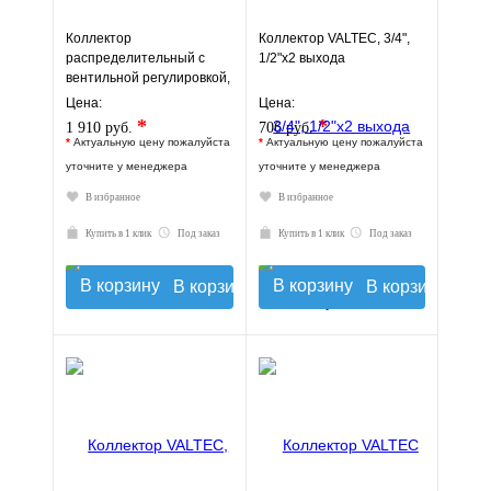
Коллектор
Коллектор VALTEC, 3/4",
распределительный с
1/2"х2 выхода
вентильной регулировкой,
2 выхода, "евроконус" 3/4"
Цена:
Цена:
- 2 выхода х 3/4"
*
*
1 910 руб.
706 руб.
*
Актуальную цену пожалуйста
*
Актуальную цену пожалуйста
уточните у менеджера
уточните у менеджера
В избранное
В избранное
Купить в 1 клик
Под заказ
Купить в 1 клик
Под заказ
В корзину
В корзину