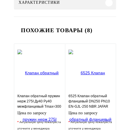
ХАРАКТЕРИСТИКИ
ПОХОЖИЕ ТОВАРЫ (8)
Клапан обратный пружин
6525 Клапан обратный
нерж 275I Ду40 Ру40
фланцевый DN250 PN10
межфланцевый Tmax=300
EN-GJL-250 NBR JAFAR
Zetkama 275I040E51
Цена по запросу
Цена по запросу
*
Актуальную цену пожалуйста
*
Актуальную цену пожалуйста
уточните у менеджера
уточните у менеджера