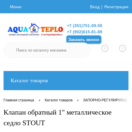
Меню
Вход
Регистрация
+7 (351)751-09-59
+7 (902)615-81-89
Заказать звонок
0
0
Каталог товаров
•
•
Главная страница
Каталог товаров
ЗАПОРНО-РЕГУЛИРУЮЩАЯ
Клапан обратный 1" металлическое
седло STOUT