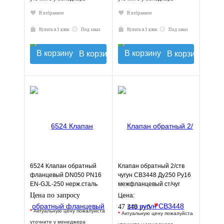
В избранное
В избранное
Купить в 1 клик
Под заказ
Купить в 1 клик
Под заказ
В корзину
В корзину
6524 Клапан обратный
Клапан обратный 2/ств
фланцевый DN050 PN16
чугун CB3448 Ду250 Ру16
EN-GJL-250 нерж.сталь
межфланцевый ст/чуг
JAFAR
T=110 Tecofi CB3448N-
Цена по запросу
Цена:
EP0250
*
47 340 руб.
*
Актуальную цену пожалуйста
*
Актуальную цену пожалуйста
уточните у менеджера