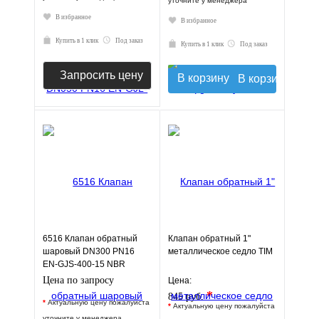
уточните у менеджера
В избранное
В избранное
Купить в 1 клик
Под заказ
Купить в 1 клик
Под заказ
Запросить цену
В корзину
6516 Клапан обратный
Клапан обратный 1"
шаровый DN300 PN16
металлическое седло TIM
EN-GJS-400-15 NBR
JAFAR
Цена по запросу
Цена:
*
845 руб.
*
Актуальную цену пожалуйста
*
Актуальную цену пожалуйста
уточните у менеджера