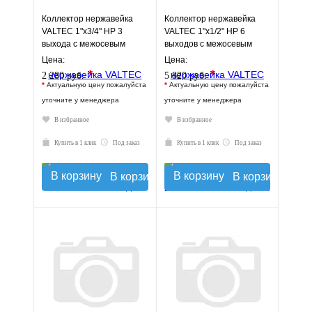
Коллектор нержавейка
Коллектор нержавейка
VALTEC 1"х3/4" НР 3
VALTEC 1"х1/2" НР 6
выхода с межосевым
выходов с межосевым
расстоянием выходов
расстоянием выходов
Цена:
Цена:
50мм
100мм
*
*
2 280 руб.
5 820 руб.
*
Актуальную цену пожалуйста
*
Актуальную цену пожалуйста
уточните у менеджера
уточните у менеджера
В избранное
В избранное
Купить в 1 клик
Под заказ
Купить в 1 клик
Под заказ
В корзину
В корзину