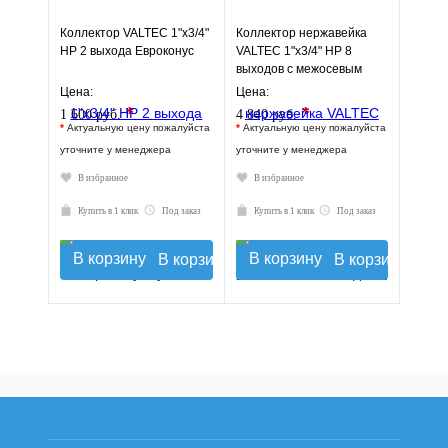
Коллектор VALTEC 1"х3/4"
Коллектор нержавейка
НР 2 выхода Евроконус
VALTEC 1"х3/4" НР 8
выходов с межосевым
расстоянием выходов
Цена:
Цена:
50мм
*
*
1 600 руб.
4 840 руб.
*
Актуальную цену пожалуйста
*
Актуальную цену пожалуйста
уточните у менеджера
уточните у менеджера
В избранное
В избранное
Купить в 1 клик
Под заказ
Купить в 1 клик
Под заказ
В корзину
В корзину