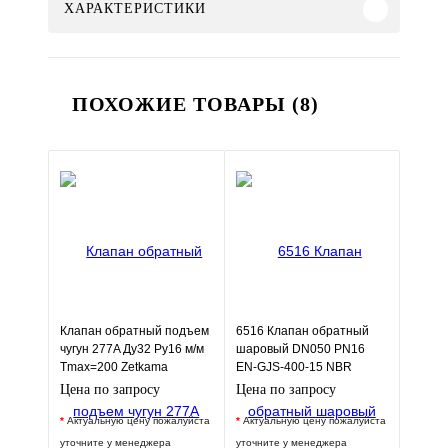
ХАРАКТЕРИСТИКИ
ПОХОЖИЕ ТОВАРЫ (8)
Клапан обратный подъем
6516 Клапан обратный
чугун 277A Ду32 Ру16 м/м
шаровый DN050 PN16
Tmax=200 Zetkama
EN-GJS-400-15 NBR
277A032C31
JAFAR
Цена по запросу
Цена по запросу
*
Актуальную цену пожалуйста
*
Актуальную цену пожалуйста
уточните у менеджера
уточните у менеджера