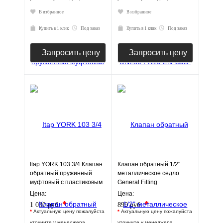
В избранное
В избранное
Купить в 1 клик
Под заказ
Купить в 1 клик
Под заказ
Запросить цену
Запросить цену
Itap YORK 103 3/4 Клапан
Клапан обратный 1/2"
обратный пружинный
металлическое седло
муфтовый с пластиковым
General Fitting
седлом
Цена:
Цена:
*
*
1 030 руб.
899 руб.
*
Актуальную цену пожалуйста
*
Актуальную цену пожалуйста
уточните у менеджера
уточните у менеджера