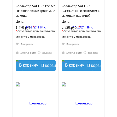
Коллектор VALTEC 1"х1/2"
Коллектор VALTEC
НР с шаровыми кранами 2
3/4"х1/2" НР с вентилем 4
выхода
выхода и наружной
резьбой
Цена:
Цена:
*
*
1 470 руб.
2 820 руб.
*
Актуальную цену пожалуйста
*
Актуальную цену пожалуйста
уточните у менеджера
уточните у менеджера
В избранное
В избранное
Купить в 1 клик
Под заказ
Купить в 1 клик
Под заказ
В корзину
В корзину