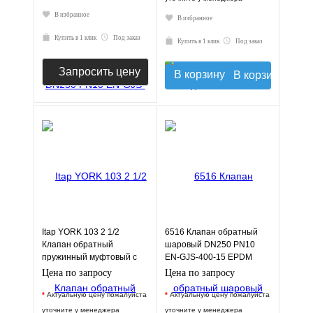
В избранное
В избранное
Купить в 1 клик
Под заказ
Купить в 1 клик
Под заказ
Запросить цену
В корзину
Itap YORK 103 2 1/2
6516 Клапан обратный
Клапан обратный
шаровый DN250 PN10
пружинный муфтовый с
EN-GJS-400-15 EPDM
пластиковым седлом
JAFAR
Цена по запросу
Цена по запросу
*
Актуальную цену пожалуйста
*
Актуальную цену пожалуйста
уточните у менеджера
уточните у менеджера