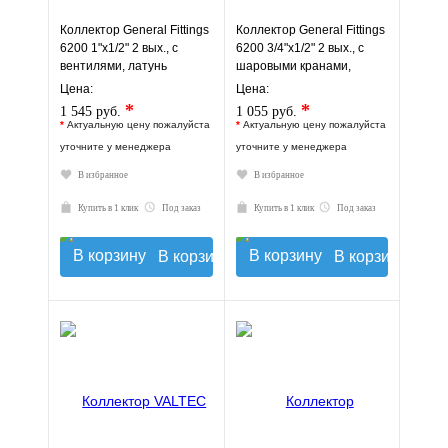
Коллектор General Fittings
Коллектор General Fittings
6200 1"х1/2" 2 вых., c
6200 3/4"х1/2" 2 вых., c
вентилями, латунь
шаровыми кранами,
никелир., красный
латунь, красный
Цена:
Цена:
регулятор
регулятор
*
*
1 545 руб.
1 055 руб.
*
Актуальную цену пожалуйста
*
Актуальную цену пожалуйста
уточните у менеджера
уточните у менеджера
В избранное
В избранное
Купить в 1 клик
Под заказ
Купить в 1 клик
Под заказ
В корзину
В корзину