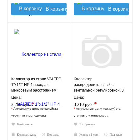
В корзину
В корзину
Коллектор из стали VALTEC
Коллектор
1"х1/2" НР 4 выхода с
распределительный с
межосевым расстоянием
вентильной регулировкой, 3
выходов 100мм
выхода, "евроконус" 1" - 3
Цена:
Цена:
выхода х 3/4" «е
*
*
2 260 руб.
3 210 руб.
*
Актуальную цену пожалуйста
*
Актуальную цену пожалуйста
уточните у менеджера
уточните у менеджера
В избранное
В избранное
Купить в 1 клик
Под заказ
Купить в 1 клик
Под заказ