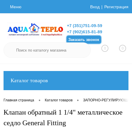
Меню
Вход
Регистрация
+7 (351)751-09-59
+7 (902)615-81-89
Заказать звонок
0
0
Каталог товаров
•
•
Главная страница
Каталог товаров
ЗАПОРНО-РЕГУЛИРУЮЩАЯ
Клапан обратный 1 1/4" металлическое
седло General Fitting