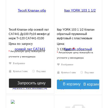
Tecofi Клапан обр осевой лат
Itap YORK 103 1 1/2 Клапан
CA7441 Ду100 Ру16 межфл д/
обратный пружинный
нерж T=120 CA7441-0100
муфтовый с пластиковым
Tecofi
седлом
Цена по запросу
Цена:
*
3 120 руб.
*
Актуальную цену пожалуйста
*
Актуальную цену пожалуйста
уточните у менеджера
уточните у менеджера
В избранное
В избранное
Купить в 1 клик
Под заказ
Купить в 1 клик
Под заказ
Запросить цену
В корзину