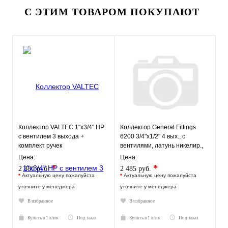
С ЭТИМ ТОВАРОМ ПОКУПАЮТ
Коллектор VALTEC 1"х3/4" НР
Коллектор General Fittings
с вентилем 3 выхода +
6200 3/4"х1/2" 4 вых., c
комплект ручек
вентилями, латунь никелир.,
синий
Цена:
Цена:
*
*
2 880 руб.
2 485 руб.
*
Актуальную цену пожалуйста
*
Актуальную цену пожалуйста
уточните у менеджера
уточните у менеджера
В избранное
В избранное
Купить в 1 клик
Под заказ
Купить в 1 клик
Под заказ