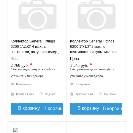
Коллектор General Fittings
Коллектор General Fittings
6200 1"х1/2" 4 вых., c
6200 1"х1/2" 2 вых., c
вентилями, латунь никелир.,
вентилями, латунь никелир.,
синий регулятор
синий регулятор
Цена:
Цена:
*
*
2 760 руб.
1 545 руб.
*
Актуальную цену пожалуйста
*
Актуальную цену пожалуйста
уточните у менеджера
уточните у менеджера
В избранное
В избранное
Купить в 1 клик
Под заказ
Купить в 1 клик
Под заказ
В корзину
В корзину