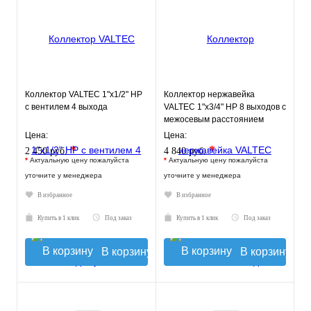
Коллектор VALTEC 1"х1/2" НР
Коллектор нержавейка
с вентилем 4 выхода
VALTEC 1"х3/4" НР 8 выходов с
межосевым расстоянием
выходов 50мм
Цена:
Цена:
*
*
2 450 руб.
4 840 руб.
*
Актуальную цену пожалуйста
*
Актуальную цену пожалуйста
уточните у менеджера
уточните у менеджера
В избранное
В избранное
Купить в 1 клик
Под заказ
Купить в 1 клик
Под заказ
В корзину
В корзину