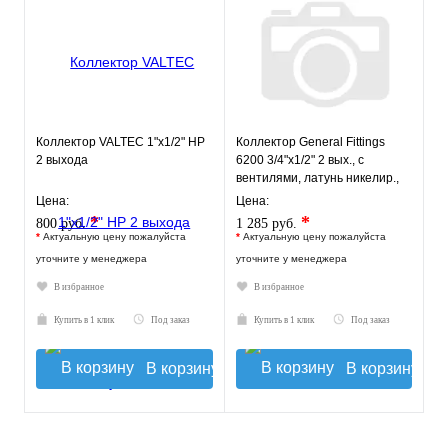
Коллектор VALTEC 1"х1/2" НР
Коллектор General Fittings
2 выхода
6200 3/4"х1/2" 2 вых., c
вентилями, латунь никелир.,
красный регулятор
Цена:
Цена:
*
*
800 руб.
1 285 руб.
*
Актуальную цену пожалуйста
*
Актуальную цену пожалуйста
уточните у менеджера
уточните у менеджера
В избранное
В избранное
Купить в 1 клик
Под заказ
Купить в 1 клик
Под заказ
В корзину
В корзину