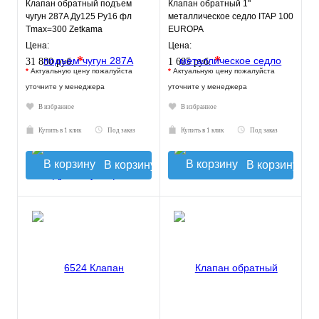
Клапан обратный подъем
Клапан обратный 1"
чугун 287A Ду125 Ру16 фл
металлическое седло ITAP 100
Tmax=300 Zetkama
EUROPA
287A125C31
Цена:
Цена:
*
*
31 880 руб.
1 685 руб.
*
Актуальную цену пожалуйста
*
Актуальную цену пожалуйста
уточните у менеджера
уточните у менеджера
В избранное
В избранное
Купить в 1 клик
Под заказ
Купить в 1 клик
Под заказ
В корзину
В корзину