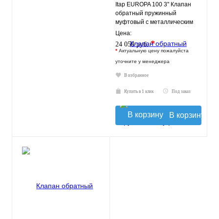
Itap EUROPA 100 3'' Клапан
обратный пружинный
муфтовый с металлическим
седлом
Цена:
*
24 050 руб.
*
Актуальную цену пожалуйста
уточните у менеджера
В избранное
Купить в 1 клик
Под заказ
В корзину