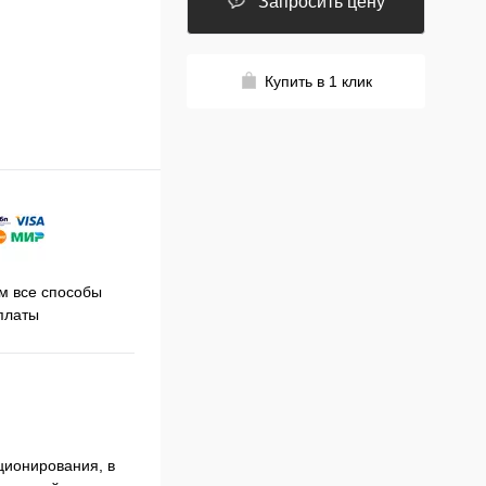
Запросить цену
Купить в 1 клик
Принимаем заказы на сайте
 все способы
Про
круглосуточно
платы
ционирования, в