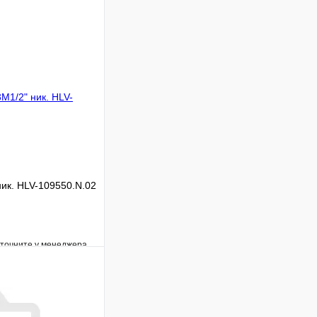
ник. HLV-109550.N.02
уточните у менеджера
Сравнение
Под заказ