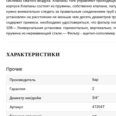
системах сжатого воздуха. Клапаны York управляют проходящим
корпусе.Клапаны состоят из пружины, собственно клапана, лату
нужно внимательно следить за правильным соединением труб и
установлен на расстоянии не меньше чем десять диаметров тр
содержит примеси, необходимо удостовериться, что фильтр по
108— Универсальная установка: горизонтально, вертикально, 
пружина из нержавеющей стали.— Фильтр - ацетил-сополимер
ХАРАКТЕРИСТИКИ
Прочие
Itap
Производитель
2
Гарантия
3/4"
Диаметр мм/дюйм
47204T
Артикул
шт
Единица хранения