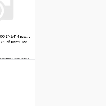
В корзину
00 1"х3/4" 4 вых., c
, синий регулятор
уточните у менеджера
Сравнение
Под заказ
В корзину