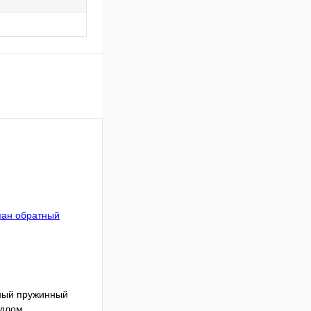
ный пружинный
едлом