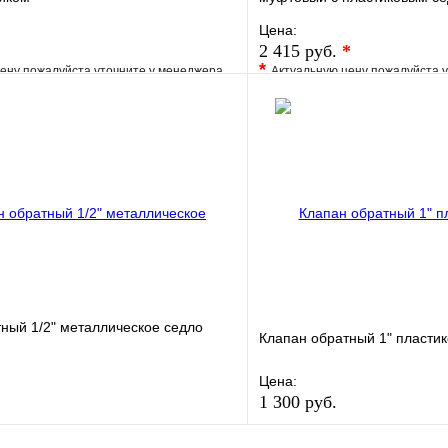
Цена:
2 415 руб.
*
*
ену пожалуйста уточните у менеджера
Актуальную цену пожалуйста 
е
Сравнение
В избранное
клик
Под заказ
Купить в 1 клик
В корзину
ный 1/2" металлическое седло
Клапан обратный 1" пласти
Цена:
1 300 руб.
е
Сравнение
В избранное