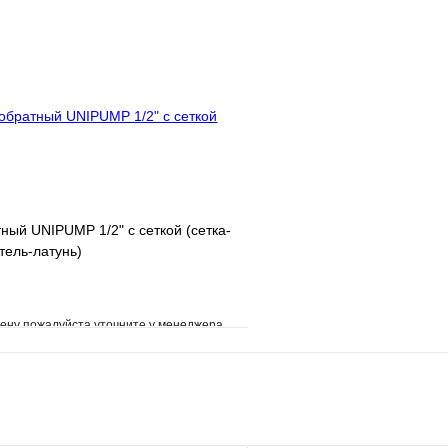
клик
В наличии
Купить в 1 клик
В корзину
ный UNIPUMP 1/2" с сеткой (сетка-
тель-латунь)
ену пожалуйста уточните у менеджера
е
Сравнение
клик
Под заказ
В корзину