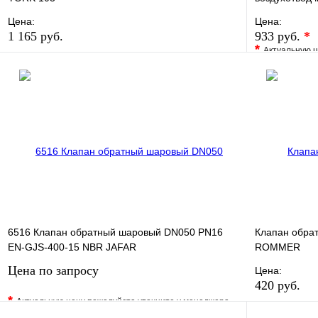
Цена:
Цена:
1 165 руб.
933 руб.
*
*
Актуальную ц
В избранное
Сравнение
В избранно
Купить в 1 клик
В наличии
Купить в 1 
В корзину
6516 Клапан обратный шаровый DN050 PN16
Клапан обрат
EN-GJS-400-15 NBR JAFAR
ROMMER
Цена по запросу
Цена:
420 руб.
*
Актуальную цену пожалуйста уточните у менеджера
В избранно