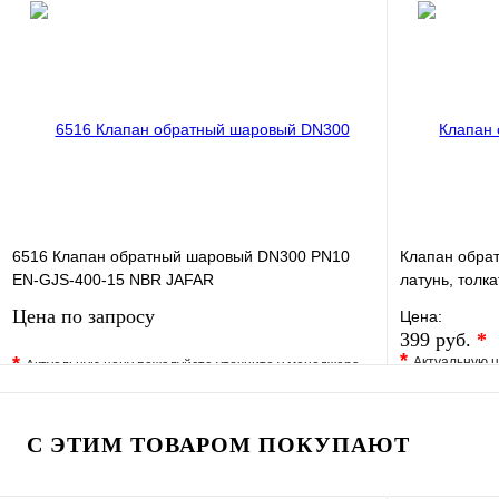
В избранное
Сравнение
Купить в 1 
Купить в 1 клик
Под заказ
Запросить цену
6516 Клапан обратный шаровый DN300 PN10
Клапан обрат
EN-GJS-400-15 NBR JAFAR
латунь, толка
Цена по запросу
Цена:
399 руб.
*
*
*
Актуальную ц
Актуальную цену пожалуйста уточните у менеджера
В избранно
В избранное
Сравнение
Купить в 1 
Купить в 1 клик
Под заказ
С ЭТИМ ТОВАРОМ ПОКУПАЮТ