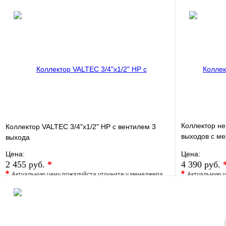
Запросить цену
Коллектор не
Коллектор VALTEC 3/4"х1/2" НР с вентилем 3
выходов с м
выхода
50мм
Цена:
Цена:
2 455 руб.
*
4 390 руб.
*
*
Актуальную цену пожалуйста уточните у менеджера
Актуальную ц
В избранное
Сравнение
В избранно
Купить в 1 клик
Под заказ
Купить в 1 