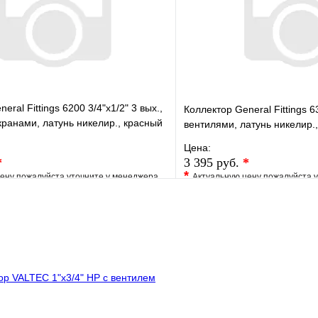
В корзину
eral Fittings 6200 3/4"х1/2" 3 вых.,
Коллектор General Fittings 63
ранами, латунь никелир., красный
вентилями, латунь никелир.
Цена:
*
3 395 руб.
*
*
ену пожалуйста уточните у менеджера
Актуальную цену пожалуйста 
е
Сравнение
В избранное
клик
Под заказ
Купить в 1 клик
В корзину