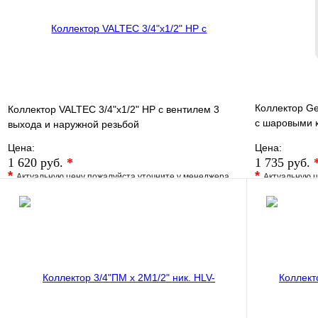
В корзину
Коллектор Gen
Коллектор VALTEC 3/4"х1/2" НР с вентилем 3
c шаровыми к
выхода и наружной резьбой
регул
Цена:
Цена:
1 620 руб.
*
1 735 руб.
*
*
Актуальную цену пожалуйста уточните у менеджера
Актуальную ц
В избранное
Сравнение
В избранно
Купить в 1 клик
Под заказ
Купить в 1 
В корзину