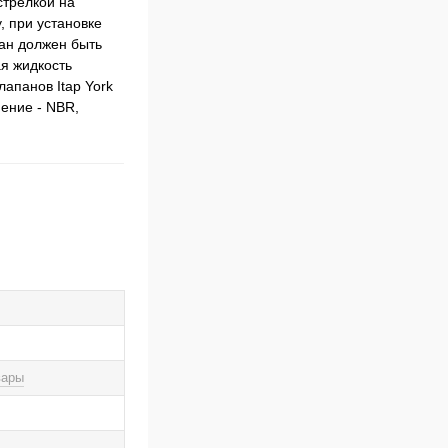
стрелкой на
, при установке
пан должен быть
я жидкость
апанов Itap York
ение - NBR,
вары