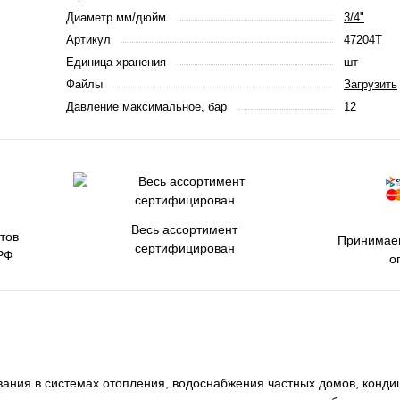
Диаметр мм/дюйм
3/4"
Артикул
47204T
Единица хранения
шт
Файлы
Загрузить
Давление максимальное, бар
12
Весь ассортимент
тов
Принимаем
сертифицирован
РФ
о
вания в системах отопления, водоснабжения частных домов, конди