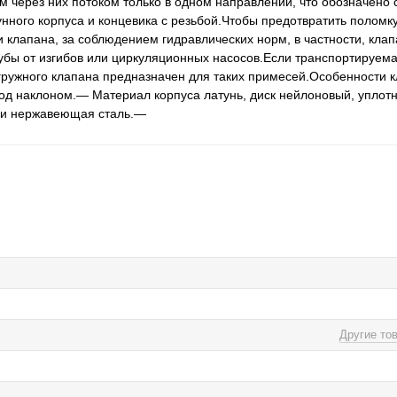
 через них потоком только в одном направлении, что обозначено 
нного корпуса и концевика с резьбой.Чтобы предотвратить поломку
 клапана, за соблюдением гидравлических норм, в частности, кла
убы от изгибов или циркуляционных насосов.Если транспортируема
гружного клапана предназначен для таких примесей.Особенности кл
под наклоном.— Материал корпуса латунь, диск нейлоновый, уплотн
 и нержавеющая сталь.—
Другие то