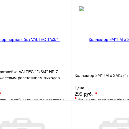
ржавейка VALTEC 1"х3/4" НР 7
Коллектор 3/4"ПМ х 3М1/2" 
ежосевым расстоянием выходов
Цена:
*
295 руб.
*
*
ену пожалуйста уточните у менеджера
Актуальную цену пожалуйста 
е
Сравнение
В избранное
клик
Под заказ
Купить в 1 клик