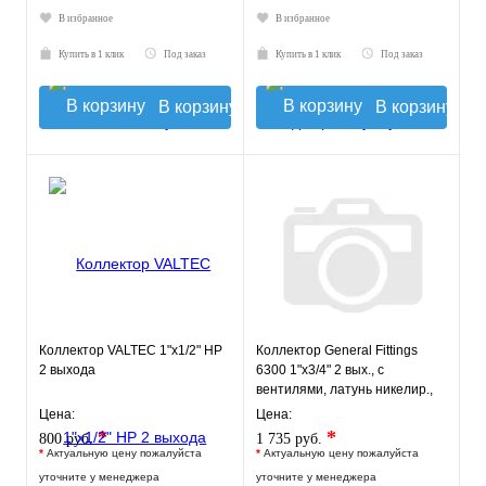
В избранное
В избранное
Купить в 1 клик
Под заказ
Купить в 1 клик
Под заказ
В корзину
В корзину
Коллектор VALTEC 1"х1/2" НР
Коллектор General Fittings
2 выхода
6300 1"х3/4" 2 вых., c
вентилями, латунь никелир.,
красный регулятор
Цена:
Цена:
*
*
800 руб.
1 735 руб.
*
Актуальную цену пожалуйста
*
Актуальную цену пожалуйста
уточните у менеджера
уточните у менеджера