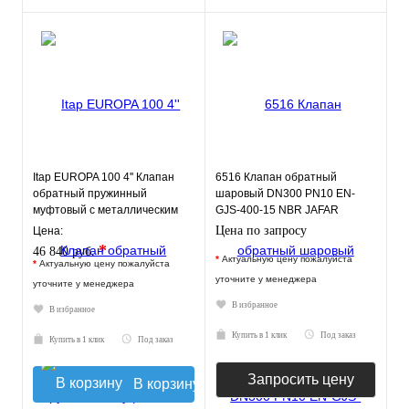
Itap EUROPA 100 4'' Клапан
6516 Клапан обратный
обратный пружинный
шаровый DN300 PN10 EN-
муфтовый с металлическим
GJS-400-15 NBR JAFAR
седлом
Цена по запросу
Цена:
*
46 840 руб.
*
Актуальную цену пожалуйста
*
Актуальную цену пожалуйста
уточните у менеджера
уточните у менеджера
В избранное
В избранное
Купить в 1 клик
Под заказ
Купить в 1 клик
Под заказ
Запросить цену
В корзину