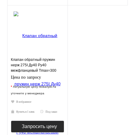
Клапан обратный пружин
нерж 275I Ду40 Ру40
межфланцевый Tmax=300
Zetkama 275I040E51
Цена по запросу
*
Актуальную цену пожалуйста
уточните у менеджера
В избранное
Купить в 1 клик
Под заказ
Запросить цену