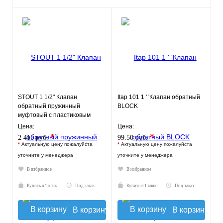
STOUT 1 1/2" Клапан
Itap 101 1 ' 'Клапан обратный
обратный пружинный
BLOCK
муфтовый с пластиковым
седлом
Цена:
Цена:
*
*
2 415 руб.
99.50 руб.
*
Актуальную цену пожалуйста
*
Актуальную цену пожалуйста
уточните у менеджера
уточните у менеджера
В избранное
В избранное
Купить в 1 клик
Под заказ
Купить в 1 клик
Под заказ
В корзину
В корзину