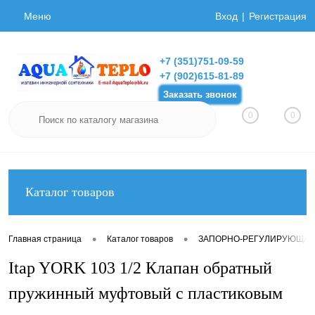
Меню
Вход
Регистрация
+7 (351)751-09-59
+7 (902)615-81-89
Заказать звонок
0
0
Каталог товаров
•
•
Главная страница
Каталог товаров
ЗАПОРНО-РЕГУЛИРУЮЩАЯ
Itap YORK 103 1/2 Клапан обратный
пружинный муфтовый с пластиковым