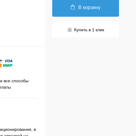
В корзину
Купить в 1 клик
Принимаем заказы на сайте
 все способы
Про
круглосуточно
платы
диционирования, в
о стрелкой на