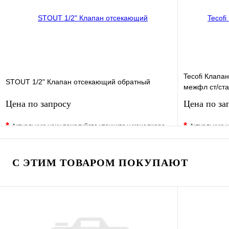
Запросить цену
Tecofi Клапа
STOUT 1/2" Клапан отсекающий обратный
межфл ст/ста
Цена по запросу
Цена по за
*
*
Актуальную цену пожалуйста уточните у менеджера
Актуальную ц
В избранное
Сравнение
В избранно
Купить в 1 клик
Под заказ
Купить в 1 
С ЭТИМ ТОВАРОМ ПОКУПАЮТ
Запросить цену