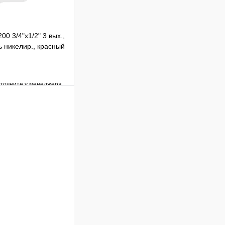
00 3/4"х1/2" 3 вых.,
 никелир., красный
уточните у менеджера
Сравнение
Под заказ
В корзину