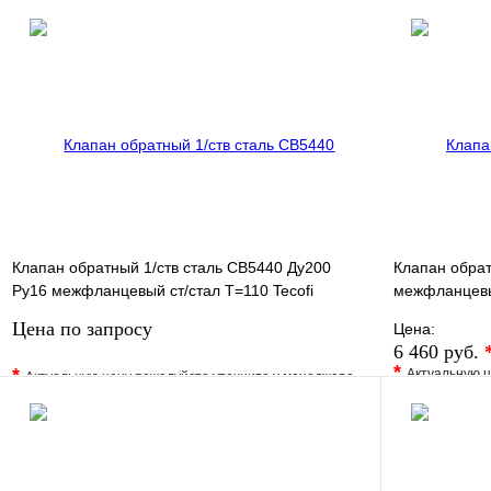
В избранно
В избранное
Сравнение
Купить в 1 
Купить в 1 клик
Под заказ
Запросить цену
Клапан обратный 1/ств сталь CB5440 Ду200
Клапан обрат
Ру16 межфланцевый ст/стал T=110 Tecofi
межфланцевый
CB5440-0200
EP0050
Цена по запросу
Цена:
6 460 руб.
*
*
Актуальную ц
Актуальную цену пожалуйста уточните у менеджера
В избранно
В избранное
Сравнение
Купить в 1 
Купить в 1 клик
Под заказ