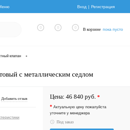
Меню
Вход
Регистрация
0
0
0
пока пусто
В корзине
•
тный клапан
товый с металлическим седлом
Цена:
46 840 руб.
*
Добавить отзыв
*
Актуальную цену пожалуйста
уточните у менеджера
ктеристики
Под заказ