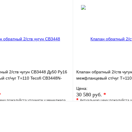
е
Сравнение
В избранное
клик
В наличии
Купить в 1 клик
В корзину
ный 2/ств чугун CB3448 Ду50 Ру16
Клапан обратный 2/ств чугу
 ст/чуг T=110 Tecofi CB3448N-
межфланцевый ст/чуг T=110
EP0200
Цена:
*
30 580 руб.
*
*
ену пожалуйста уточните у менеджера
Актуальную цену пожалуйста 
е
Сравнение
В избранное
клик
Под заказ
Купить в 1 клик