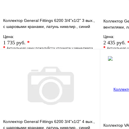
Коллектор General Fittings 6200 3/4"х1/2" 3 вых.,
Коллектор Gen
c шаровыми кранами, латунь никелир., синий
вентилями, л
регулят
Цена:
Цена:
1 735 руб.
*
2 435 руб.
*
*
Актуальную цену пожалуйста уточните у менеджера
Актуальную ц
В избранное
Сравнение
В избранно
Купить в 1 клик
Под заказ
Купить в 1 
В корзину
Коллектор General Fittings 6200 3/4"х1/2" 4 вых.,
Коллектор VA
c шаровыми кранами, латунь никелир., синий