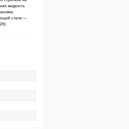
емая жидкость
ановка:
веющей стали.—
28).