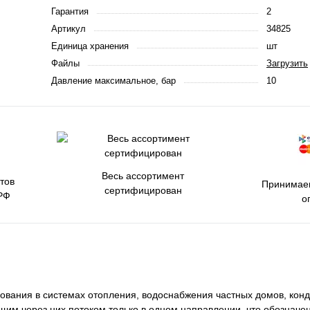
Гарантия
2
Артикул
34825
Единица хранения
шт
Файлы
Загрузить
Давление максимальное, бар
10
Весь ассортимент
тов
Принимаем
сертифицирован
РФ
о
ования в системах отопления, водоснабжения частных домов, кон
щим через них потоком только в одном направлении, что обозначен