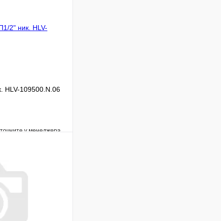
к. HLV-109500.N.06
уточните у менеджера
Сравнение
Под заказ
В корзину