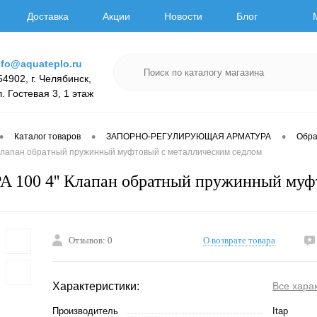
Доставка
Акции
Новости
Блог
nfo@aquateplo.ru
54902, г. Челябинск,
л. Гостевая 3, 1 этаж
•
•
•
Каталог товаров
ЗАПОРНО-РЕГУЛИРУЮЩАЯ АРМАТУРА
Обра
' Клапан обратный пружинный муфтовый с металлическим седлом
A 100 4'' Клапан обратный пружинный муф
Отзывов: 0
О возврате товара
Характеристики:
Все хара
Производитель
Itap