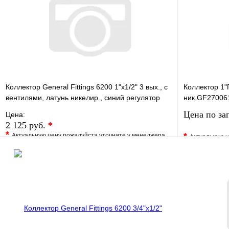
Коллектор General Fittings 6200 1"х1/2" 3 вых., c
Коллектор 1"
вентилями, латунь никелир., синий регулятор
ник.GF27006
Цена по за
Цена:
2 125 руб.
*
*
*
Актуальную цену пожалуйста уточните у менеджера
Актуальную ц
В избранное
Сравнение
В избранно
Купить в 1 клик
Под заказ
Купить в 1 
В корзину