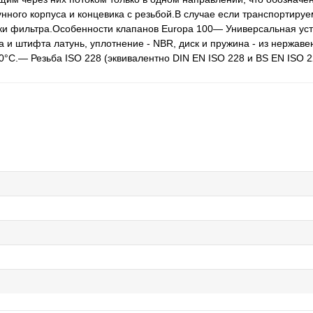
унного корпуса и концевика с резьбой.В случае если транспортиру
ки фильтра.Особенности клапанов Europa 100— Универсальная уст
а и штифта латунь, уплотнение - NBR, диск и пружина - из нержа
°C.— Резьба ISO 228 (эквивалентно DIN EN ISO 228 и BS EN ISO 2