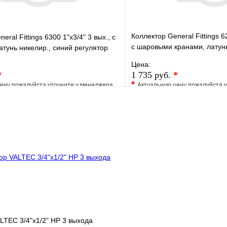
Коллектор General Fittings 62
eral Fittings 6300 1"х3/4" 3 вых., c
c шаровыми кранами, латунь
атунь никелир., синий регулятор
регул
Цена:
*
1 735 руб.
*
*
ену пожалуйста уточните у менеджера
Актуальную цену пожалуйста 
е
Сравнение
В избранное
клик
Под заказ
Купить в 1 клик
В корзину
LTEC 3/4"х1/2" НР 3 выхода