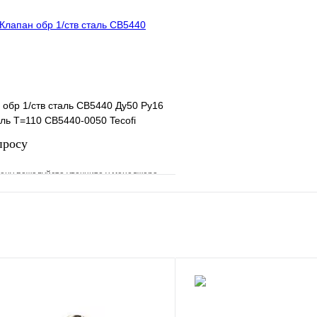
В корзину
н обр 1/ств сталь CB5440 Ду50 Ру16
ль T=110 CB5440-0050 Tecofi
просу
ену пожалуйста уточните у менеджера
е
Сравнение
клик
Под заказ
Запросить цену