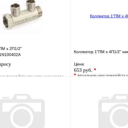
ПМ х 2П1/2"
Коллектор 1"ПМ х 4П1/2" ни
1N100402A
просу
Цена:
653 руб.
*
*
Актуальную цену пожалуйста 
ену пожалуйста уточните у менеджера
В избранное
е
Сравнение
Купить в 1 клик
клик
Под заказ
Запросить цену