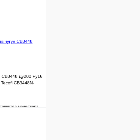
Сравнение
Под заказ
В корзину
н CB3448 Ду200 Ру16
 Tecofi CB3448N-
уточните у менеджера
Сравнение
Под заказ