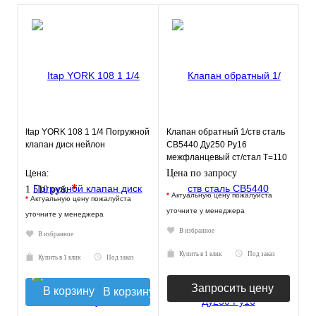
Itap YORK 108 1 1/4 Погружной
Клапан обратный 1/ств сталь
клапан диск нейлон
CB5440 Ду250 Ру16
межфланцевый ст/стал T=110
Tecofi CB5440-0250
Цена по запросу
Цена:
*
1 510 руб.
*
Актуальную цену пожалуйста
*
Актуальную цену пожалуйста
уточните у менеджера
уточните у менеджера
В избранное
В избранное
Купить в 1 клик
Под заказ
Купить в 1 клик
Под заказ
Запросить цену
В корзину