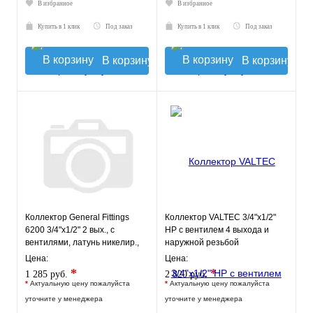
В избранное
В избранное
Купить в 1 клик
Под заказ
Купить в 1 клик
Под заказ
В корзину
В корзину
Коллектор General Fittings
Коллектор VALTEC 3/4"х1/2"
6200 3/4"х1/2" 2 вых., c
НР с вентилем 4 выхода и
вентилями, латунь никелир.,
наружной резьбой
красный регулятор
Цена:
Цена:
*
*
1 285 руб.
2 820 руб.
*
Актуальную цену пожалуйста
*
Актуальную цену пожалуйста
уточните у менеджера
уточните у менеджера