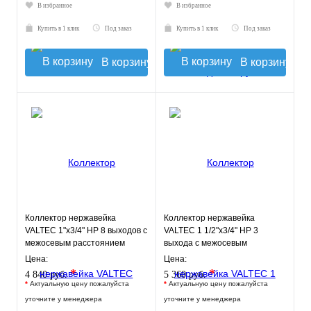
В избранное
В избранное
Купить в 1 клик
Под заказ
Купить в 1 клик
Под заказ
В корзину
В корзину
Коллектор нержавейка
Коллектор нержавейка
VALTEC 1"х3/4" НР 8 выходов с
VALTEC 1 1/2"х3/4" НР 3
межосевым расстоянием
выхода с межосевым
выходов 50мм
расстоянием выходов 100мм
Цена:
Цена:
*
*
4 840 руб.
5 360 руб.
*
Актуальную цену пожалуйста
*
Актуальную цену пожалуйста
уточните у менеджера
уточните у менеджера