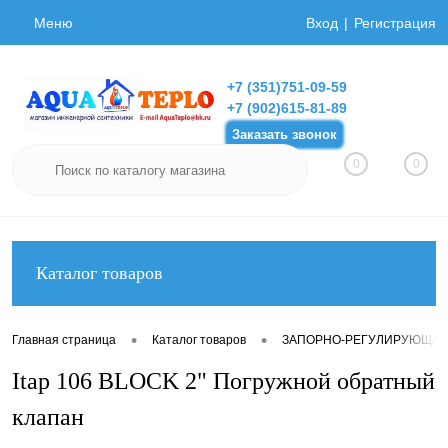
Меню
Вход
Регистрация
+7 (351)751-09-59
+7 (902)615-81-89
Заказать звонок
0
0
Каталог товаров
•
•
Главная страница
Каталог товаров
ЗАПОРНО-РЕГУЛИРУЮЩАЯ
Itap 106 BLOCK 2" Погружной обратный
клапан