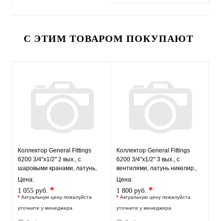
С ЭТИМ ТОВАРОМ ПОКУПАЮТ
Коллектор General Fittings
Коллектор General Fittings
6200 3/4"х1/2" 2 вых., c
6200 3/4"х1/2" 3 вых., c
шаровыми кранами, латунь,
вентилями, латунь никелир.,
синий регулятор
синий регулятор
Цена:
Цена:
*
*
1 055 руб.
1 800 руб.
*
Актуальную цену пожалуйста
*
Актуальную цену пожалуйста
уточните у менеджера
уточните у менеджера