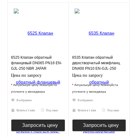
6525 Клапан обратный
6535 Клапан обратный
фланцевый DN065 PN16 EN-
двухстворчатый межфланц.
GJL-250 NBR JAFAR
DN400 PN10 EN-GJL-250
нерж.сталь EPDM JAFAR
Цена по запросу
Цена по запросу
*
Актуальную цену пожалуйста
*
Актуальную цену пожалуйста
уточните у менеджера
уточните у менеджера
В избранное
В избранное
Купить в 1 клик
Под заказ
Купить в 1 клик
Под заказ
Запросить цену
Запросить цену