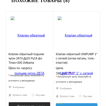
ПОХОЖИЕ ТОВАРЫ (8)
Клапан обратный подъем
Клапан обратный UNIPUMP 1"
чугун 287A Ду25 Ру16 фл
с сеткой (сетка-латунь, толк.-
Tmax=300 Zetkama
пластик)
287A025C31
Цена по запросу
Цена:
*
590 руб.
*
Актуальную цену пожалуйста
*
Актуальную цену пожалуйста
уточните у менеджера
уточните у менеджера
В избранное
В избранное
Купить в 1 клик
Под заказ
Купить в 1 клик
Под заказ