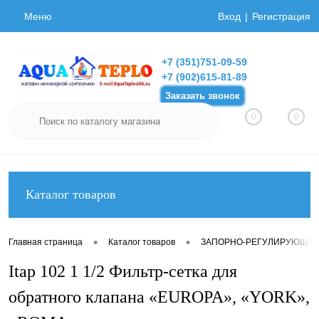
Меню
Вход
Регистрация
+7 (351)751-09-59
+7 (902)615-81-89
Заказать звонок
0
0
Каталог товаров
•
•
Главная страница
Каталог товаров
ЗАПОРНО-РЕГУЛИРУЮЩАЯ
Itap 102 1 1/2 Фильтр-сетка для
обратного клапана «EUROPA», «YORK»,