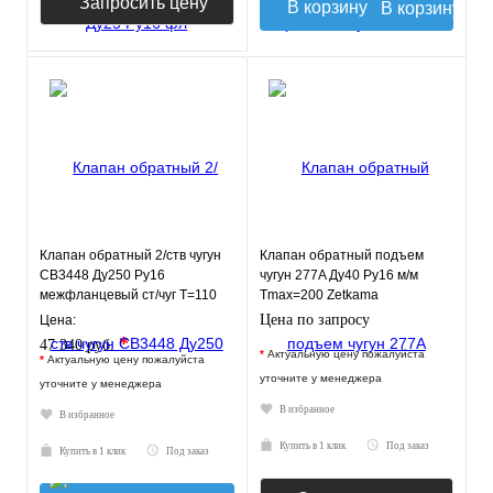
Запросить цену
В корзину
Клапан обратный 2/ств чугун
Клапан обратный подъем
CB3448 Ду250 Ру16
чугун 277A Ду40 Ру16 м/м
межфланцевый ст/чуг T=110
Tmax=200 Zetkama
Tecofi CB3448N-EP0250
277A040C31
Цена по запросу
Цена:
*
47 340 руб.
*
Актуальную цену пожалуйста
*
Актуальную цену пожалуйста
уточните у менеджера
уточните у менеджера
В избранное
В избранное
Купить в 1 клик
Под заказ
Купить в 1 клик
Под заказ