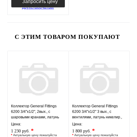
Запросить цену
С ЭТИМ ТОВАРОМ ПОКУПАЮТ
Коллектор General Fittings
Коллектор General Fittings
6200 3/4"х1/2", 2вых., c
6200 3/4"х1/2" 3 вых., c
шаровыми кранами, латунь
вентилями, латунь никелир.,
никелир.
красный
Цена:
Цена:
*
*
1 230 руб.
1 800 руб.
*
Актуальную цену пожалуйста
*
Актуальную цену пожалуйста