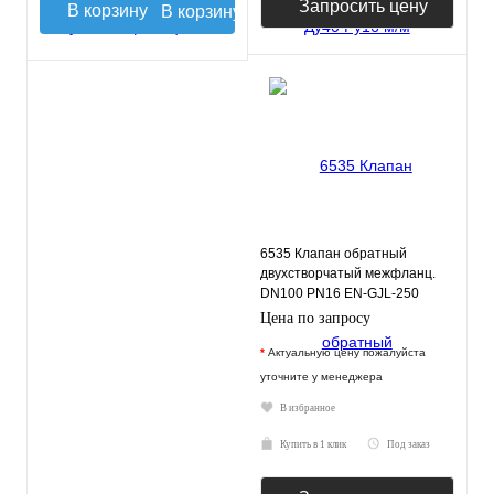
Запросить цену
В корзину
6535 Клапан обратный
двухстворчатый межфланц.
DN100 PN16 EN-GJL-250
нерж.сталь EPDM JAFAR
Цена по запросу
*
Актуальную цену пожалуйста
уточните у менеджера
В избранное
Купить в 1 клик
Под заказ