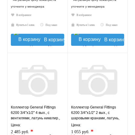
уточните у менеджера
уточните у менеджера
В избранное
В избранное
Купить в 1 клик
Под заказ
Купить в 1 клик
Под заказ
В корзину
В корзину
Коллектор General Fittings
Коллектор General Fittings
6200 3/4"х1/2" 4 вых., c
6200 3/4"х1/2" 2 вых., c
вентилями, латунь никелир.,
шаровыми кранами, латунь,
красный регулятор
красный регулятор
Цена:
Цена:
*
*
2 485 руб.
1 055 руб.