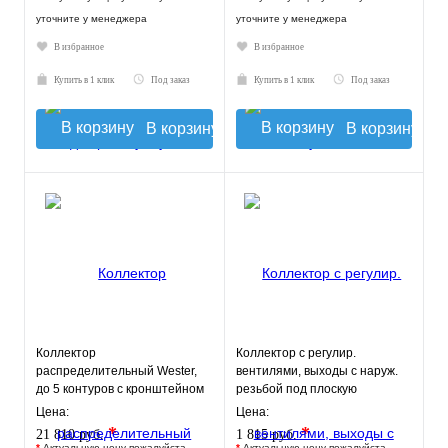
уточните у менеджера
уточните у менеджера
В избранное
В избранное
Купить в 1 клик
Под заказ
Купить в 1 клик
Под заказ
В корзину
В корзину
Коллектор
Коллектор с регулир.
распределительный Wester,
вентилями, выходы с наруж.
до 5 контуров с кронштейном
резьбой под плоскую
0-050120
прокладку 3 вых.х 3/4"х1/2"
Цена:
Цена:
*
*
21 810 руб.
1 815 руб.
*
Актуальную цену пожалуйста
*
Актуальную цену пожалуйста