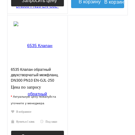
Запросить цену
В корзину
6535 Клапан обратный
двухстворчатый межфланц.
DN300 PN10 EN-GJL-250
нерж.сталь EPDM JAFAR
Цена по запросу
*
Актуальную цену пожалуйста
уточните у менеджера
В избранное
Купить в 1 клик
Под заказ