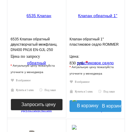
6535 Клапан обратный
Клапан обратный 1"
двухстворчатый межфланц.
пластиковое седло ROMMER
DN400 PN16 EN-GJL-250
нерж.сталь EPDM JAFAR
Цена по запросу
Цена:
*
830 руб.
*
Актуальную цену пожалуйста
*
Актуальную цену пожалуйста
уточните у менеджера
уточните у менеджера
В избранное
В избранное
Купить в 1 клик
Под заказ
Купить в 1 клик
Под заказ
Запросить цену
В корзину