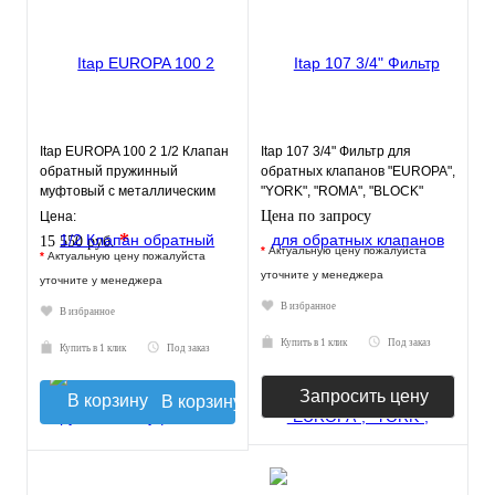
Itap EUROPA 100 2 1/2 Клапан
Itap 107 3/4" Фильтр для
обратный пружинный
обратных клапанов "EUROPA",
муфтовый с металлическим
"YORK", "ROMA", "BLOCK"
седлом
Цена по запросу
Цена:
*
15 550 руб.
*
Актуальную цену пожалуйста
*
Актуальную цену пожалуйста
уточните у менеджера
уточните у менеджера
В избранное
В избранное
Купить в 1 клик
Под заказ
Купить в 1 клик
Под заказ
Запросить цену
В корзину