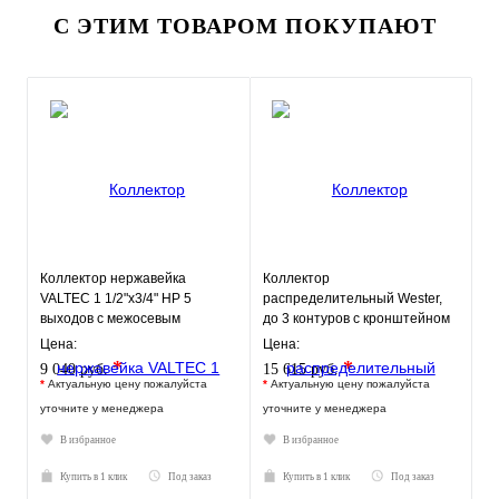
С ЭТИМ ТОВАРОМ ПОКУПАЮТ
Коллектор нержавейка
Коллектор
VALTEC 1 1/2"х3/4" НР 5
распределительный Wester,
выходов с межосевым
до 3 контуров с кронштейном
расстоянием выходов 100мм
0-05-0110
Цена:
Цена:
*
*
9 040 руб.
15 615 руб.
*
Актуальную цену пожалуйста
*
Актуальную цену пожалуйста
уточните у менеджера
уточните у менеджера
В избранное
В избранное
Купить в 1 клик
Под заказ
Купить в 1 клик
Под заказ