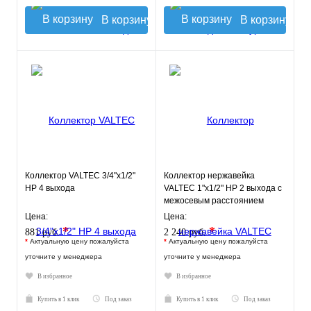
В корзину
В корзину
Коллектор VALTEC 3/4"х1/2"
Коллектор нержавейка
НР 4 выхода
VALTEC 1"х1/2" НР 2 выхода с
межосевым расстоянием
выходов 100мм
Цена:
Цена:
*
*
881 руб.
2 240 руб.
*
Актуальную цену пожалуйста
*
Актуальную цену пожалуйста
уточните у менеджера
уточните у менеджера
В избранное
В избранное
Купить в 1 клик
Под заказ
Купить в 1 клик
Под заказ