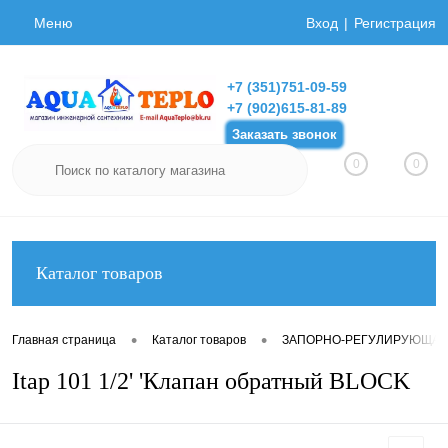
Меню
Вход
Регистрация
+7 (351)751-09-59
+7 (902)615-81-89
Заказать звонок
0
0
Каталог товаров
•
•
Главная страница
Каталог товаров
ЗАПОРНО-РЕГУЛИРУЮЩАЯ
Itap 101 1/2' 'Клапан обратный BLOCK