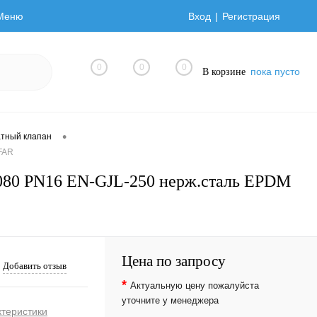
Меню
Вход
Регистрация
0
0
0
пока пусто
В корзине
•
тный клапан
FAR
080 PN16 EN-GJL-250 нерж.сталь EPDM
Цена по запросу
Добавить отзыв
*
Актуальную цену пожалуйста
уточните у менеджера
ктеристики