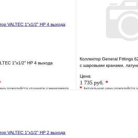
В корзину
Коллектор General Fittings 62
LTEC 1"х1/2" НР 4 выхода
c шаровыми кранами, латунь
регул
Цена:
*
1 735 руб.
*
*
ену пожалуйста уточните у менеджера
Актуальную цену пожалуйста 
е
Сравнение
В избранное
клик
Под заказ
Купить в 1 клик
В корзину