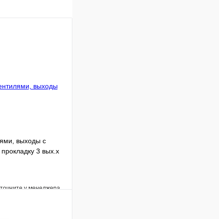
лями, выходы с
 прокладку 3 вых.х
уточните у менеджера
Сравнение
Под заказ