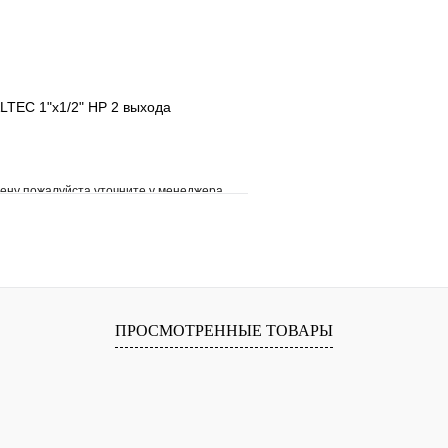
LTEC 1"х1/2" НР 2 выхода
ену пожалуйста уточните у менеджера
е
Сравнение
клик
Под заказ
В корзину
ПРОСМОТРЕННЫЕ ТОВАРЫ