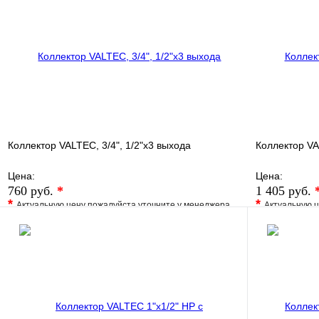
В корзину
Коллектор VALTEC, 3/4", 1/2"х3 выхода
Коллектор VA
Цена:
Цена:
760 руб.
*
1 405 руб.
*
*
Актуальную цену пожалуйста уточните у менеджера
Актуальную ц
В избранное
Сравнение
В избранно
Купить в 1 клик
Под заказ
Купить в 1 
В корзину