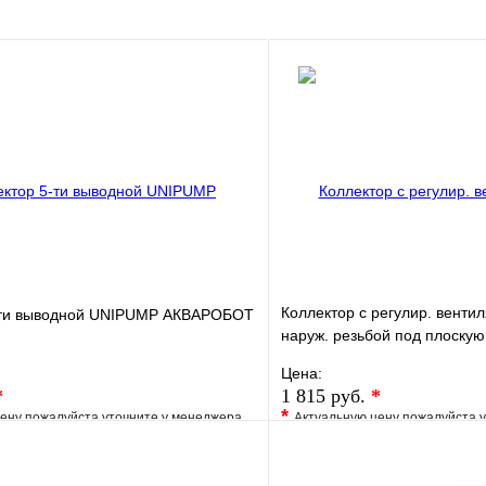
В корзину
Коллектор с регулир. венти
-ти выводной UNIPUMP АКВАРОБОТ
наруж. резьбой под плоскую
3/4"х1/2"
Цена:
*
1 815 руб.
*
*
ену пожалуйста уточните у менеджера
Актуальную цену пожалуйста 
е
Сравнение
В избранное
клик
Под заказ
Купить в 1 клик