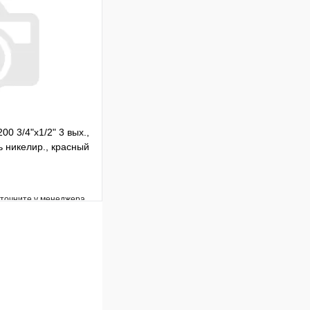
В корзину
00 3/4"х1/2" 3 вых.,
 никелир., красный
уточните у менеджера
Сравнение
Под заказ
В корзину