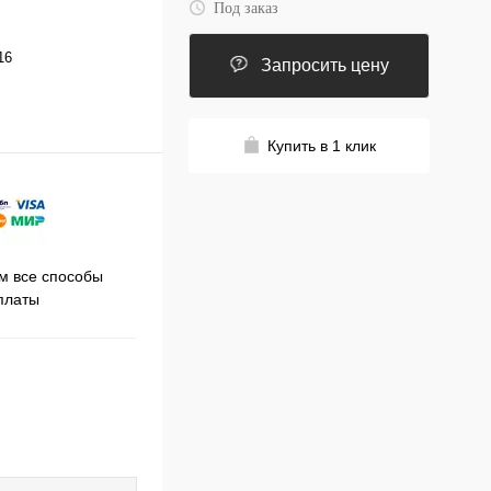
Под заказ
16
Запросить цену
Купить в 1 клик
Принимаем заказы на сайте
 все способы
Про
круглосуточно
платы