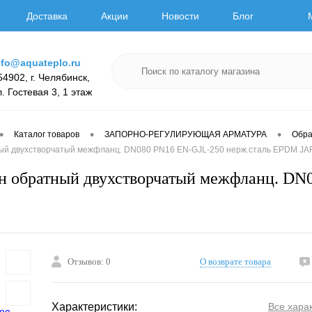
Доставка
Акции
Новости
Блог
nfo@aquateplo.ru
54902, г. Челябинск,
л. Гостевая 3, 1 этаж
•
•
•
Каталог товаров
ЗАПОРНО-РЕГУЛИРУЮЩАЯ АРМАТУРА
Обра
ый двухстворчатый межфланц. DN080 PN16 EN-GJL-250 нерж.сталь EPDM JA
н обратный двухстворчатый межфланц. DN
Отзывов: 0
О возврате товара
Характеристики:
Все хара