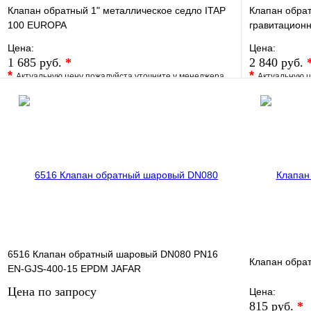
Клапан обратный 1" металлическое седло ITAP
Клапан обра
100 EUROPA
гравитацион
Цена:
Цена:
1 685 руб.
*
2 840 руб.
*
*
Актуальную цену пожалуйста уточните у менеджера
Актуальную ц
В избранное
Сравнение
В избранно
Купить в 1 клик
Под заказ
Купить в 1 
В корзину
6516 Клапан обратный шаровый DN080 PN16
Клапан обра
EN-GJS-400-15 EPDM JAFAR
Цена по запросу
Цена:
815 руб.
*