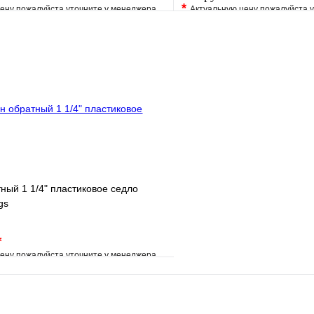
*
ену пожалуйста уточните у менеджера
Актуальную цену пожалуйста 
е
Сравнение
В избранное
клик
Под заказ
Купить в 1 клик
В корзину
ный 1 1/4" пластиковое седло
gs
*
ену пожалуйста уточните у менеджера
е
Сравнение
клик
Под заказ