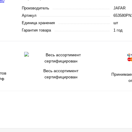
Производитель
JAFAR
Артикул
653580PN
Единица хранения
шт
Гарантия товара
1 год
Весь ассортимент
тов
Принимаем
сертифицирован
РФ
о