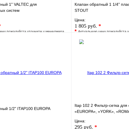
тный 1" VALTEC для
Клапан обратный 1 1/4" пла
ных систем
STOUT
Цена:
*
1 805 руб.
*
*
ену пожалуйста уточните у менеджера
Актуальную цену пожалуйста 
е
Сравнение
В избранное
клик
Под заказ
Купить в 1 клик
В корзину
Itap 102 2 Фильтр-сетка для
тный 1/2" ITAP100 EUROPA
«EUROPA», «YORK», «ROM
Цена:
295 руб.
*