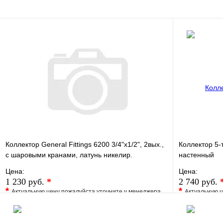
Запросить цену
Коллектор General Fittings 6200 3/4"х1/2", 2вых.,
Коллектор 5
c шаровыми кранами, латунь никелир.
настенный
Цена:
Цена:
1 230 руб.
*
2 740 руб.
*
*
Актуальную цену пожалуйста уточните у менеджера
Актуальную ц
В избранное
Сравнение
В избранно
Купить в 1 клик
Под заказ
Купить в 1 