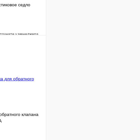
стиковое седло
уточните у менеджера
Сравнение
Под заказ
В корзину
 обратного клапана
A