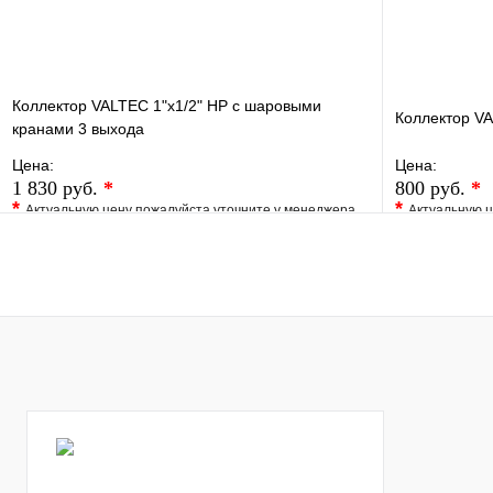
Коллектор VALTEC 1"х1/2" НР с шаровыми
Коллектор VA
кранами 3 выхода
Цена:
Цена:
1 830 руб.
*
800 руб.
*
*
*
Актуальную цену пожалуйста уточните у менеджера
Актуальную ц
В избранное
Сравнение
В избранно
Купить в 1 клик
Под заказ
Купить в 1 
В корзину