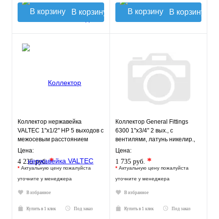
В корзину
В корзину
Коллектор нержавейка
Коллектор General Fittings
VALTEC 1"х1/2" НР 5 выходов с
6300 1"х3/4" 2 вых., c
межосевым расстоянием
вентилями, латунь никелир.,
выходов 100мм
синий регулятор
Цена:
Цена:
*
*
4 235 руб.
1 735 руб.
*
Актуальную цену пожалуйста
*
Актуальную цену пожалуйста
уточните у менеджера
уточните у менеджера
В избранное
В избранное
Купить в 1 клик
Под заказ
Купить в 1 клик
Под заказ