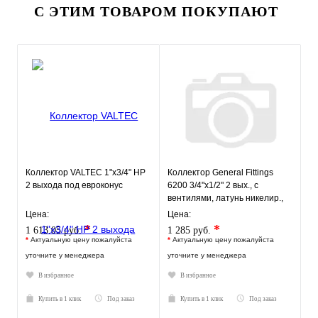
С ЭТИМ ТОВАРОМ ПОКУПАЮТ
Коллектор VALTEC 1"х3/4" НР
Коллектор General Fittings
2 выхода под евроконус
6200 3/4"х1/2" 2 вых., c
вентилями, латунь никелир.,
синий регулятор
Цена:
Цена:
*
*
1 613.05 руб.
1 285 руб.
*
Актуальную цену пожалуйста
*
Актуальную цену пожалуйста
уточните у менеджера
уточните у менеджера
В избранное
В избранное
Купить в 1 клик
Под заказ
Купить в 1 клик
Под заказ