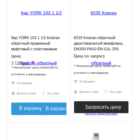
Itap YORK 103 1 1/2 Клапан
6535 Клапан обратный
обратный пружинный
двухстворчатый межфланц.
муфтовый с пластиковым
DN300 PN10 EN-GJL-250
седлом
нерж.сталь EPDM JAFAR
Цена по запросу
Цена:
*
3 120 руб.
*
Актуальную цену пожалуйста
*
Актуальную цену пожалуйста
уточните у менеджера
уточните у менеджера
В избранное
В избранное
Купить в 1 клик
Под заказ
Купить в 1 клик
Под заказ
Запросить цену
В корзину