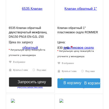
6535 Клапан обратный
Клапан обратный 1"
двухстворчатый межфланц.
пластиковое седло ROMMER
DN150 PN16 EN-GJL-250
нерж.сталь EPDM JAFAR
Цена по запросу
Цена:
*
830 руб.
*
Актуальную цену пожалуйста
*
Актуальную цену пожалуйста
уточните у менеджера
уточните у менеджера
В избранное
В избранное
Купить в 1 клик
Под заказ
Купить в 1 клик
Под заказ
Запросить цену
В корзину