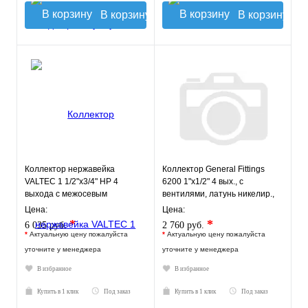
В корзину
В корзину
Коллектор нержавейка
Коллектор General Fittings
VALTEC 1 1/2"х3/4" НР 4
6200 1"х1/2" 4 вых., c
выхода с межосевым
вентилями, латунь никелир.,
расстоянием выходов 100мм
красный регулятор
Цена:
Цена:
*
*
6 035 руб.
2 760 руб.
*
Актуальную цену пожалуйста
*
Актуальную цену пожалуйста
уточните у менеджера
уточните у менеджера
В избранное
В избранное
Купить в 1 клик
Под заказ
Купить в 1 клик
Под заказ