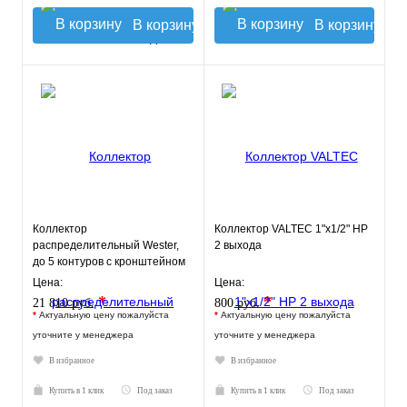
В корзину
В корзину
Коллектор
Коллектор VALTEC 1"х1/2" НР
распределительный Wester,
2 выхода
до 5 контуров с кронштейном
0-050120
Цена:
Цена:
*
*
21 810 руб.
800 руб.
*
Актуальную цену пожалуйста
*
Актуальную цену пожалуйста
уточните у менеджера
уточните у менеджера
В избранное
В избранное
Купить в 1 клик
Под заказ
Купить в 1 клик
Под заказ