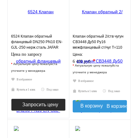
6524 Клапан обратный
Клапан обратный 2/ств чугун
фланцевый DN250 PN10 EN-
CB3448 Ду50 Ру16
GJL-250 нерж.сталь JAFAR
межфланцевый ст/чуг T=110
Tecofi CB3448N-EP0050
Цена по запросу
Цена:
*
6 460 руб.
*
Актуальную цену пожалуйста
*
Актуальную цену пожалуйста
уточните у менеджера
уточните у менеджера
В избранное
В избранное
Купить в 1 клик
Под заказ
Купить в 1 клик
Под заказ
Запросить цену
В корзину