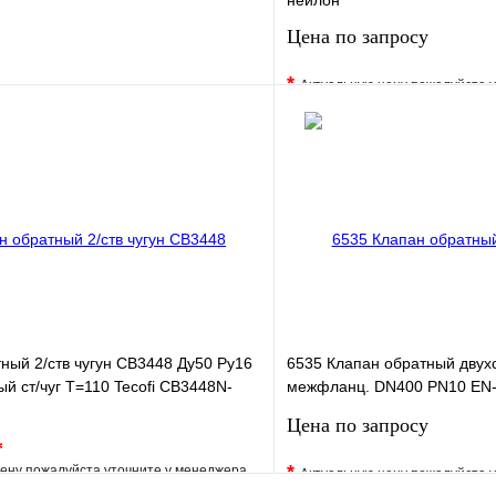
нейлон
Цена по запросу
*
Актуальную цену пожалуйста 
е
Сравнение
В избранное
клик
В наличии
Купить в 1 клик
В корзину
Запросить
ный 2/ств чугун CB3448 Ду50 Ру16
6535 Клапан обратный двух
 ст/чуг T=110 Tecofi CB3448N-
межфланц. DN400 PN10 EN-
EPDM JAFAR
Цена по запросу
*
*
ену пожалуйста уточните у менеджера
Актуальную цену пожалуйста 