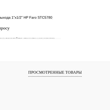
выхода 1"х1/2" НР Faro STC5780
просу
ену пожалуйста уточните у менеджера
е
Сравнение
клик
Под заказ
Запросить цену
ПРОСМОТРЕННЫЕ ТОВАРЫ