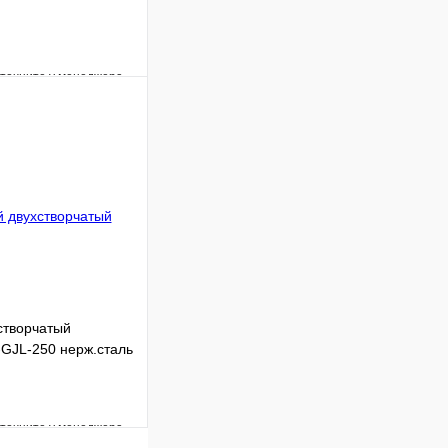
уточните у менеджера
Сравнение
Под заказ
 цену
створчатый
GJL-250 нерж.сталь
уточните у менеджера