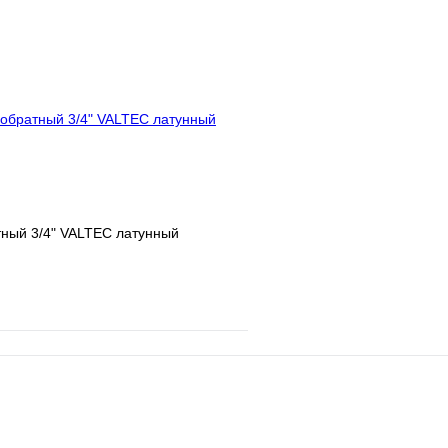
е
Сравнение
В избранное
клик
Под заказ
Купить в 1 клик
В корзину
Запросить
тный 3/4" VALTEC латунный
е
Сравнение
клик
В наличии
В корзину