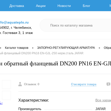
Доставка
Акции
Новости
Блог
nfo@aquateplo.ru
54902, г. Челябинск,
л. Гостевая 3, 1 этаж
•
•
•
Каталог товаров
ЗАПОРНО-РЕГУЛИРУЮЩАЯ АРМАТУРА
Обра
ый фланцевый DN200 PN16 EN-GJL-250 нерж.сталь JAFAR
н обратный фланцевый DN200 PN16 EN-GJ
Отзывов: 0
О возврате товара
Характеристики:
Все хара
Производитель
JAFAR