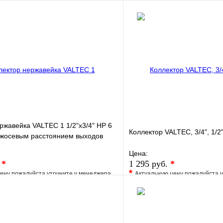
ржавейка VALTEC 1 1/2"х3/4" НР 6
Коллектор VALTEC, 3/4", 1/2
ежосевым расстоянием выходов
Цена:
.
*
1 295 руб.
*
*
ену пожалуйста уточните у менеджера
Актуальную цену пожалуйста 
е
Сравнение
В избранное
клик
Под заказ
Купить в 1 клик