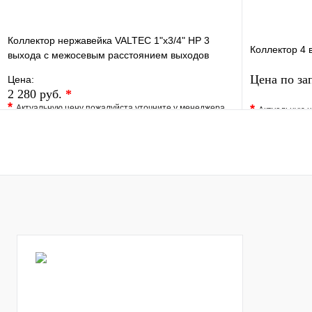
Коллектор нержавейка VALTEC 1"х3/4" НР 3
Коллектор 4 
выхода с межосевым расстоянием выходов
50мм
Цена по за
Цена:
2 280 руб.
*
*
*
Актуальную цену пожалуйста уточните у менеджера
Актуальную ц
В избранное
Сравнение
В избранно
Купить в 1 клик
Под заказ
Купить в 1 
В корзину