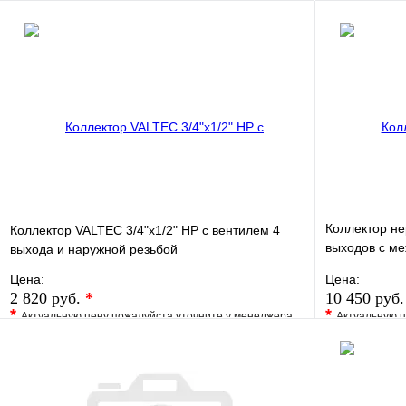
Запросить цену
Коллектор не
Коллектор VALTEC 3/4"х1/2" НР с вентилем 4
выходов с м
выхода и наружной резьбой
100мм
Цена:
Цена:
2 820 руб.
*
10 450 руб
*
*
Актуальную цену пожалуйста уточните у менеджера
Актуальную ц
В избранное
Сравнение
В избранно
Купить в 1 клик
Под заказ
Купить в 1 