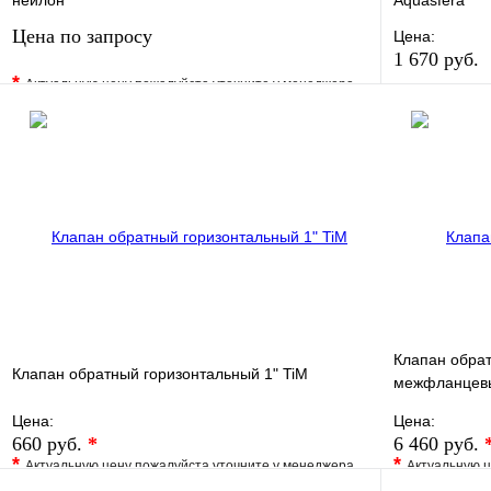
нейлон
Aquasfera
Цена по запросу
Цена:
1 670 руб.
*
Актуальную цену пожалуйста уточните у менеджера
В избранно
В избранное
Сравнение
Купить в 1 
Купить в 1 клик
Под заказ
Запросить цену
Клапан обрат
Клапан обратный горизонтальный 1" TiM
межфланцевый
EP0050
Цена:
Цена:
660 руб.
*
6 460 руб.
*
*
Актуальную цену пожалуйста уточните у менеджера
Актуальную ц