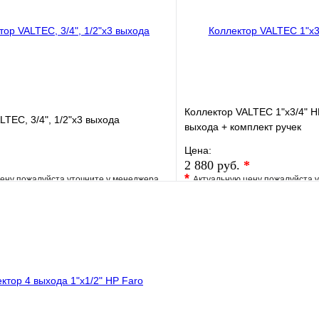
В корзину
Коллектор VALTEC 1"х3/4" Н
LTEC, 3/4", 1/2"х3 выхода
выхода + комплект ручек
Цена:
2 880 руб.
*
*
ену пожалуйста уточните у менеджера
Актуальную цену пожалуйста 
е
Сравнение
В избранное
клик
Под заказ
Купить в 1 клик
В корзину