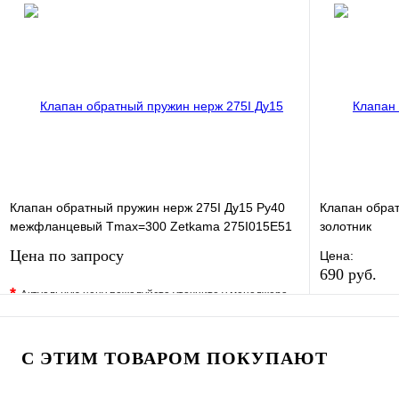
В избранное
Сравнение
В избранно
Купить в 1 клик
Под заказ
Купить в 1 
В корзину
Клапан обратный пружин нерж 275I Ду15 Ру40
Клапан обра
межфланцевый Tmax=300 Zetkama 275I015E51
золотник
Цена по запросу
Цена:
690 руб.
*
Актуальную цену пожалуйста уточните у менеджера
В избранно
В избранное
Сравнение
Купить в 1 
Купить в 1 клик
Под заказ
С ЭТИМ ТОВАРОМ ПОКУПАЮТ