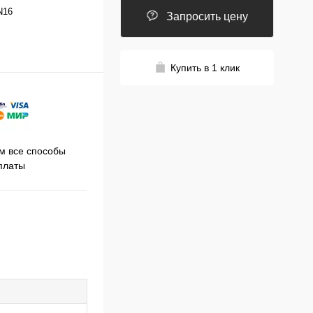
N16
Запросить цену
Купить в 1 клик
Принимаем заказы на сайте
 все способы
Про
круглосуточно
платы