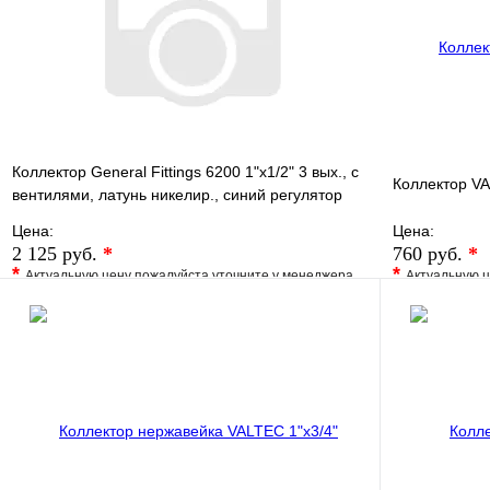
В корзину
Коллектор General Fittings 6200 1"х1/2" 3 вых., c
Коллектор VA
вентилями, латунь никелир., синий регулятор
Цена:
Цена:
2 125 руб.
*
760 руб.
*
*
*
Актуальную цену пожалуйста уточните у менеджера
Актуальную ц
В избранное
Сравнение
В избранно
Купить в 1 клик
Под заказ
Купить в 1 
В корзину