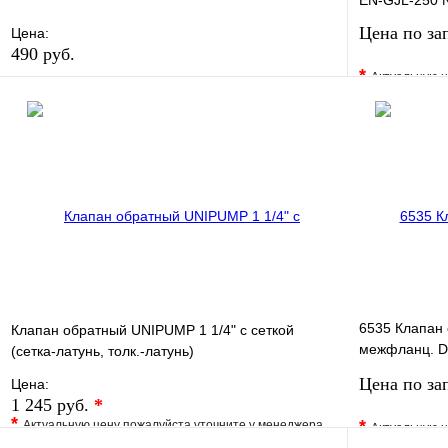
EN-GJL-250 
Цена по за
Цена:
490 руб.
*
Актуальную ц
В избранное
Сравнение
В избранно
Купить в 1 клик
В наличии
Купить в 1 
В корзину
6535 Клапан
Клапан обратный UNIPUMP 1 1/4" с сеткой
межфланц. D
(сетка-латунь, толк.-латунь)
EPDM JAFAR
Цена по за
Цена:
1 245 руб.
*
*
*
Актуальную цену пожалуйста уточните у менеджера
Актуальную ц