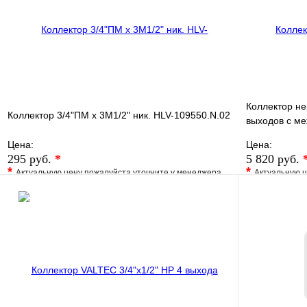
В корзину
Коллектор не
Коллектор 3/4"ПМ х 3М1/2" ник. HLV-109550.N.02
выходов с м
100мм
Цена:
Цена:
295 руб.
*
5 820 руб.
*
*
Актуальную цену пожалуйста уточните у менеджера
Актуальную ц
В избранное
Сравнение
В избранно
Купить в 1 клик
Под заказ
Купить в 1 
В корзину