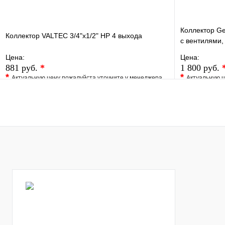
Коллектор Gen
Коллектор VALTEC 3/4"х1/2" НР 4 выхода
c вентилями,
Цена:
Цена:
881 руб.
*
1 800 руб.
*
*
Актуальную цену пожалуйста уточните у менеджера
Актуальную ц
В избранное
Сравнение
В избранно
Купить в 1 клик
Под заказ
Купить в 1 
В корзину