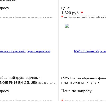
NBR JAFAR
просу
Цена:
1 320 руб.
*
*
Актуальную цену пожалуйста 
ену пожалуйста уточните у менеджера
В избранное
е
Сравнение
Купить в 1 клик
клик
Под заказ
Запросить цену
 обратный двухстворчатый
6525 Клапан обратный фла
N065 PN16 EN-GJL-250 нерж.сталь
EN-GJL-250 NBR JAFAR
просу
Цена по запросу
*
ену пожалуйста уточните у менеджера
Актуальную цену пожалуйста 