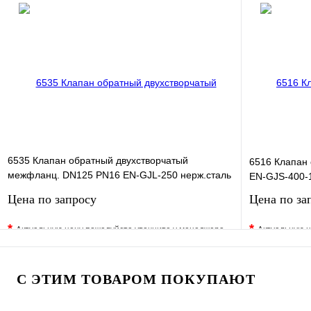
В избранное
Сравнение
В избранно
Купить в 1 клик
Под заказ
Купить в 1 
В корзину
6535 Клапан обратный двухстворчатый
6516 Клапан
межфланц. DN125 PN16 EN-GJL-250 нерж.сталь
EN-GJS-400-
EPDM JAFAR
Цена по запросу
Цена по за
*
*
Актуальную цену пожалуйста уточните у менеджера
Актуальную ц
В избранное
Сравнение
В избранно
Купить в 1 клик
Под заказ
Купить в 1 
С ЭТИМ ТОВАРОМ ПОКУПАЮТ