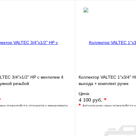
Запросить цену
LTEC 3/4"х1/2" НР с вентилем 4
Коллектор VALTEC 1"х3/4" Н
ужной резьбой
выхода + комплект ручек
Цена:
*
4 100 руб.
*
*
ену пожалуйста уточните у менеджера
Актуальную цену пожалуйста 
е
Сравнение
В избранное
клик
Под заказ
Купить в 1 клик