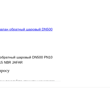
е
Сравнение
В избранное
клик
Под заказ
Купить в 1 клик
Запросить цену
Запросить
 обратный шаровый DN500 PN10
15 NBR JAFAR
просу
ену пожалуйста уточните у менеджера
е
Сравнение
клик
Под заказ