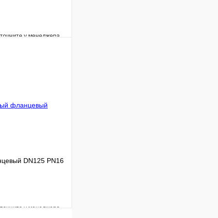
уточните у менеджера
Сравнение
Под заказ
В корзину
нцевый DN125 PN16
уточните у менеджера