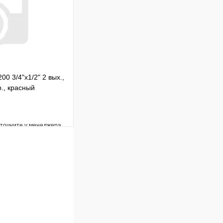
В корзину
00 3/4"х1/2" 2 вых.,
., красный
уточните у менеджера
Сравнение
Под заказ
В корзину