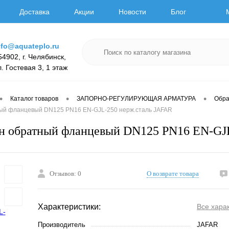
Доставка
Акции
Новости
Блог
nfo@aquateplo.ru
54902, г. Челябинск,
л. Гостевая 3, 1 этаж
•
•
•
Каталог товаров
ЗАПОРНО-РЕГУЛИРУЮЩАЯ АРМАТУРА
Обра
ый фланцевый DN125 PN16 EN-GJL-250 нерж.сталь JAFAR
н обратный фланцевый DN125 PN16 EN-GJ
Отзывов: 0
О возврате товара
Характеристики:
Все хара
Производитель
JAFAR