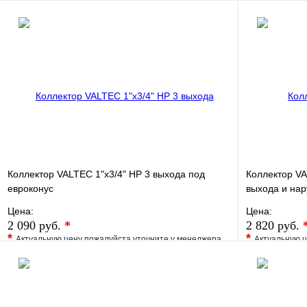
Запросить цену
Коллектор VALTEC 1"х3/4" НР 3 выхода под
Коллектор VA
евроконус
выхода и нар
Цена:
Цена:
2 090 руб.
*
2 820 руб.
*
*
Актуальную цену пожалуйста уточните у менеджера
Актуальную ц
В избранное
Сравнение
В избранно
Купить в 1 клик
Под заказ
Купить в 1 