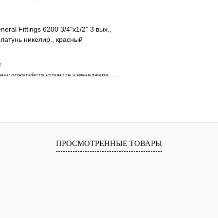
eral Fittings 6200 3/4"х1/2" 3 вых.,
 латунь никелир., красный
*
ену пожалуйста уточните у менеджера
е
Сравнение
клик
Под заказ
В корзину
ПРОСМОТРЕННЫЕ ТОВАРЫ