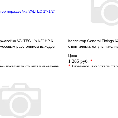
В корзину
ржавейка VALTEC 1"х1/2" НР 6
Коллектор General Fittings 62
ежосевым расстоянием выходов
c вентилями, латунь никелир
регулятор
Цена:
*
1 285 руб.
*
*
ену пожалуйста уточните у менеджера
Актуальную цену пожалуйста 
е
Сравнение
В избранное
клик
Под заказ
Купить в 1 клик
В корзину