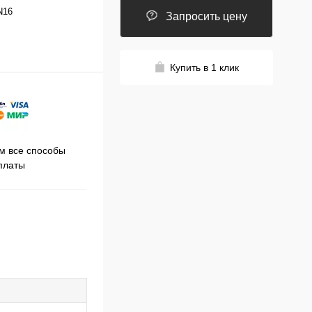
N16
Запросить цену
Купить в 1 клик
Принимаем заказы на сайте
 все способы
Про
круглосуточно
платы