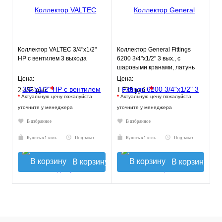
Коллектор VALTEC 3/4"х1/2"
Коллектор General Fittings
НР с вентилем 3 выхода
6200 3/4"х1/2" 3 вых., c
шаровыми кранами, латунь
никелир., синий регулят
Цена:
Цена:
*
*
2 455 руб.
1 735 руб.
*
Актуальную цену пожалуйста
*
Актуальную цену пожалуйста
уточните у менеджера
уточните у менеджера
В избранное
В избранное
Купить в 1 клик
Под заказ
Купить в 1 клик
Под заказ
В корзину
В корзину