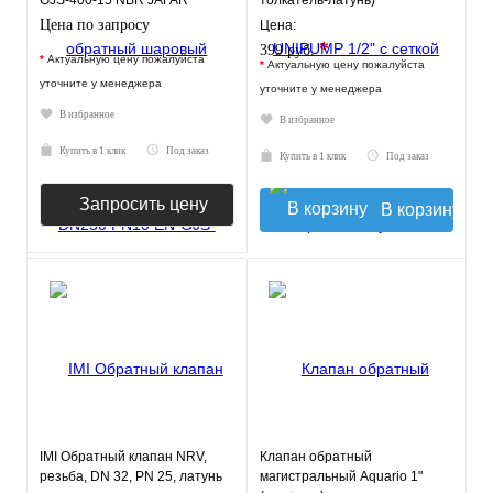
GJS-400-15 NBR JAFAR
толкатель-латунь)
Цена по запросу
Цена:
*
399 руб.
*
Актуальную цену пожалуйста
*
Актуальную цену пожалуйста
уточните у менеджера
уточните у менеджера
В избранное
В избранное
Купить в 1 клик
Под заказ
Купить в 1 клик
Под заказ
Запросить цену
В корзину
IMI Обратный клапан NRV,
Клапан обратный
резьба, DN 32, PN 25, латунь
магистральный Aquario 1"