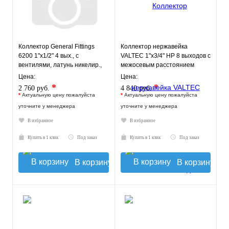
Коллектор General Fittings
Коллектор нержавейка
6200 1"х1/2" 4 вых., c
VALTEC 1"х3/4" НР 8 выходов с
вентилями, латунь никелир.,
межосевым расстоянием
красный регулятор
выходов 50мм
Цена:
Цена:
*
*
2 760 руб.
4 840 руб.
*
Актуальную цену пожалуйста
*
Актуальную цену пожалуйста
уточните у менеджера
уточните у менеджера
В избранное
В избранное
Купить в 1 клик
Под заказ
Купить в 1 клик
Под заказ
В корзину
В корзину