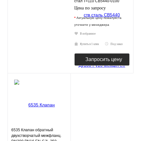
стал T=110 CB5440-0100
Tecofi
Цена по запросу
*
Актуальную цену пожалуйста
уточните у менеджера
В избранное
Купить в 1 клик
Под заказ
Запросить цену
6535 Клапан обратный
двухстворчатый межфланц.