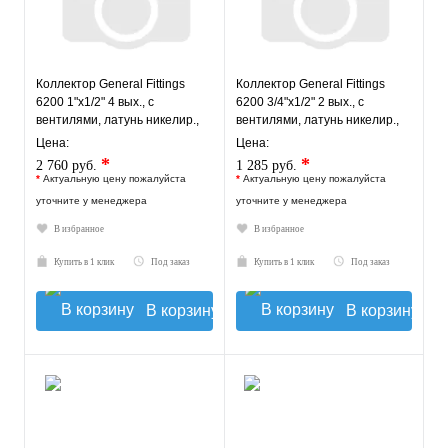
Коллектор General Fittings
Коллектор General Fittings
6200 1"х1/2" 4 вых., c
6200 3/4"х1/2" 2 вых., c
вентилями, латунь никелир.,
вентилями, латунь никелир.,
синий регулятор
синий регулятор
Цена:
Цена:
*
*
2 760 руб.
1 285 руб.
*
Актуальную цену пожалуйста
*
Актуальную цену пожалуйста
уточните у менеджера
уточните у менеджера
В избранное
В избранное
Купить в 1 клик
Под заказ
Купить в 1 клик
Под заказ
В корзину
В корзину