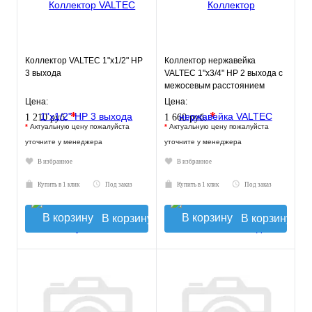
Коллектор VALTEC 1"х1/2" НР
Коллектор нержавейка
3 выхода
VALTEC 1"х3/4" НР 2 выхода с
межосевым расстоянием
выходов 50мм
Цена:
Цена:
*
*
1 210 руб.
1 660 руб.
*
Актуальную цену пожалуйста
*
Актуальную цену пожалуйста
уточните у менеджера
уточните у менеджера
В избранное
В избранное
Купить в 1 клик
Под заказ
Купить в 1 клик
Под заказ
В корзину
В корзину