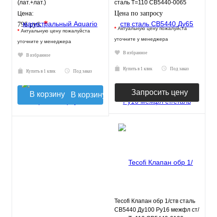
(лат.+лат.)
сталь T=110 CB5440-0065
Tecofi
Цена по запросу
Цена:
*
796 руб.
*
Актуальную цену пожалуйста
*
Актуальную цену пожалуйста
уточните у менеджера
уточните у менеджера
В избранное
В избранное
Купить в 1 клик
Под заказ
Купить в 1 клик
Под заказ
Запросить цену
В корзину
Tecofi Клапан обр 1/ств сталь
CB5440 Ду100 Ру16 межфл ст/