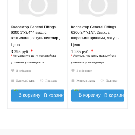
Коллектор General Fittings
Коллектор General Fittings
6300 1"х3/4" 4 вых., c
6200 3/4"х1/2", 2вых., c
вентилями, латунь никелир.,
шаровыми кранами, латунь
синий регулятор
никелир., красный
Цена:
Цена:
*
*
3 395 руб.
1 285 руб.
*
Актуальную цену пожалуйста
*
Актуальную цену пожалуйста
уточните у менеджера
уточните у менеджера
В избранное
В избранное
Купить в 1 клик
Под заказ
Купить в 1 клик
Под заказ
В корзину
В корзину