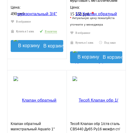
муфтовый с металлическим
седлом
Цена:
Цена:
*
490 руб.
15 550 руб.
*
Актуальную цену пожалуйста
В избранное
уточните у менеджера
Купить в 1 клик
В наличии
В избранное
Купить в 1 клик
Под заказ
В корзину
В корзину
Клапан обратный
Tecofi Клапан обр 1/ств сталь
магистральный Aquario 1"
CB5440 Ду65 Ру16 межфл ст/