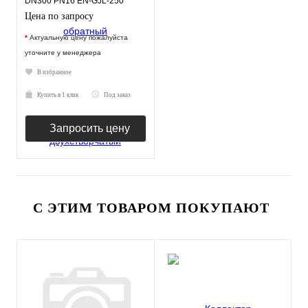
DN300 PN16 EN-GJL-250
нерж.сталь EPDM JAFAR
Цена по запросу
*
Актуальную цену пожалуйста
уточните у менеджера
В избранное
Купить в 1 клик
Под заказ
Запросить цену
С ЭТИМ ТОВАРОМ ПОКУПАЮТ