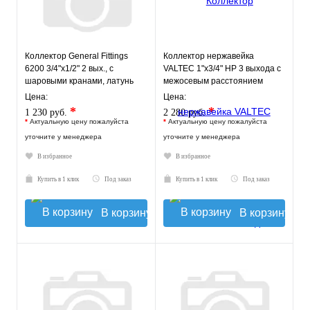
Коллектор General Fittings
Коллектор нержавейка
6200 3/4"х1/2" 2 вых., c
VALTEC 1"х3/4" НР 3 выхода с
шаровыми кранами, латунь
межосевым расстоянием
никелир., красный регул
выходов 50мм
Цена:
Цена:
*
*
1 230 руб.
2 280 руб.
*
Актуальную цену пожалуйста
*
Актуальную цену пожалуйста
уточните у менеджера
уточните у менеджера
В избранное
В избранное
Купить в 1 клик
Под заказ
Купить в 1 клик
Под заказ
В корзину
В корзину