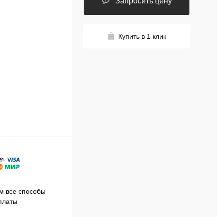
Запросить цену
Купить в 1 клик
Принимаем заказы на сайте
 все способы
Про
круглосуточно
платы