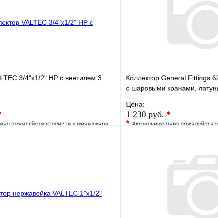
LTEC 3/4"х1/2" НР с вентилем 3
Коллектор General Fittings 62
c шаровыми кранами, латун
Цена:
*
1 230 руб.
*
*
ену пожалуйста уточните у менеджера
Актуальную цену пожалуйста 
е
Сравнение
В избранное
клик
Под заказ
Купить в 1 клик
В корзину