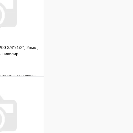
00 3/4"х1/2", 2вых.,
ь никелир.
уточните у менеджера
Сравнение
Под заказ
В корзину