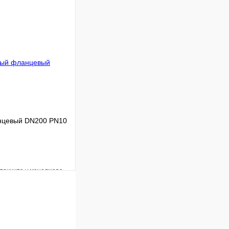
Сравнение
Под заказ
 цену
нцевый DN200 PN10
уточните у менеджера
Сравнение
Под заказ