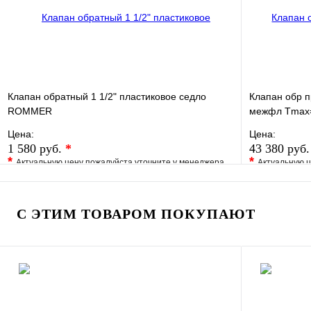
Клапан обратный 1 1/2" пластиковое седло
Клапан обр п
ROMMER
межфл Tmax=
Цена:
Цена:
1 580 руб.
*
43 380 руб
*
*
Актуальную цену пожалуйста уточните у менеджера
Актуальную ц
В избранное
Сравнение
В избранно
Купить в 1 клик
Под заказ
Купить в 1 
С ЭТИМ ТОВАРОМ ПОКУПАЮТ
В корзину