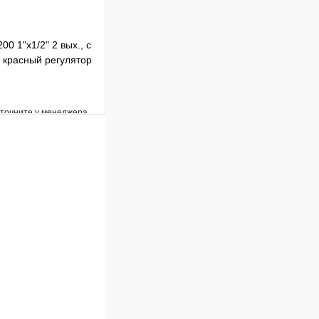
00 1"х1/2" 2 вых., c
, красный регулятор
уточните у менеджера
Сравнение
Под заказ
В корзину