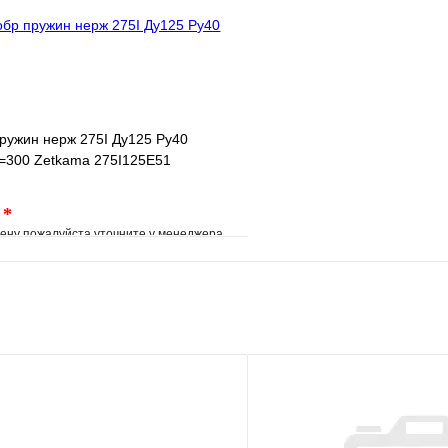
В корзину
Запросить
ружин нерж 275I Ду125 Ру40
300 Zetkama 275I125E51
.
*
ену пожалуйста уточните у менеджера
е
Сравнение
клик
Под заказ
В корзину