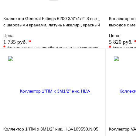
Коллектор General Fittings 6200 3/4"х1/2" 3 вых.,
Коллектор не
c шаровыми кранами, латунь никелир., красный
выходов с м
регул
100мм
Цена:
Цена:
1 735 руб.
*
5 820 руб.
*
*
Актуальную цену пожалуйста уточните у менеджера
Актуальную ц
В избранное
Сравнение
В избранно
Купить в 1 клик
Под заказ
Купить в 1 
В корзину
Коллектор 1"ПМ х 3М1/2" ник. HLV-109550.N.05
Коллектор VA