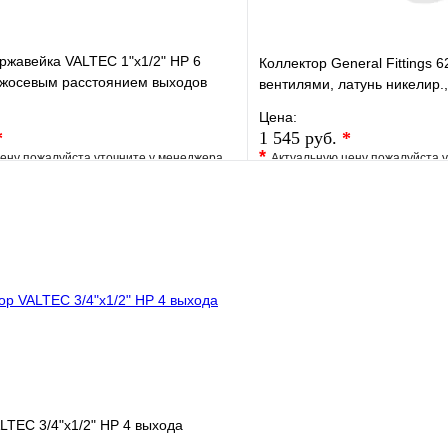
ржавейка VALTEC 1"х1/2" НР 6
Коллектор General Fittings 62
ежосевым расстоянием выходов
вентилями, латунь никелир.
Цена:
*
1 545 руб.
*
*
ену пожалуйста уточните у менеджера
Актуальную цену пожалуйста 
е
Сравнение
В избранное
клик
Под заказ
Купить в 1 клик
В корзину
LTEC 3/4"х1/2" НР 4 выхода