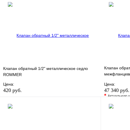
В избранное
Сравнение
В избранно
Купить в 1 клик
Под заказ
Купить в 1 
Запросить цену
Клапан обрат
Клапан обратный 1/2" металлическое седло
межфланцевый
ROMMER
EP0250
Цена:
Цена:
420 руб.
47 340 руб
*
Актуальную ц
В избранное
Сравнение
В избранно
Купить в 1 клик
В наличии
Купить в 1 
В корзину