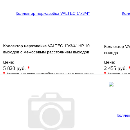
Коллектор нержавейка VALTEC 1"х3/4" НР 10
Коллектор VA
выходов с межосевым расстоянием выходов
выхода
50мм
Цена:
Цена:
5 820 руб.
*
2 455 руб.
*
*
Актуальную цену пожалуйста уточните у менеджера
Актуальную ц
В избранное
Сравнение
В избранно
Купить в 1 клик
Под заказ
Купить в 1 
В корзину