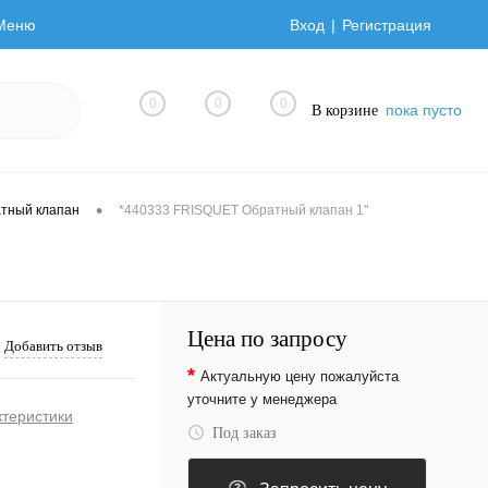
Меню
Вход
Регистрация
0
0
0
пока пусто
В корзине
•
тный клапан
*440333 FRISQUET Обратный клапан 1"
Цена по запросу
Добавить отзыв
*
Актуальную цену пожалуйста
уточните у менеджера
ктеристики
Под заказ