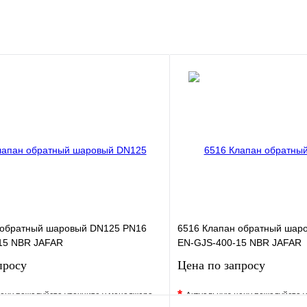
 обратный шаровый DN125 PN16
6516 Клапан обратный шар
15 NBR JAFAR
EN-GJS-400-15 NBR JAFAR
просу
Цена по запросу
*
ену пожалуйста уточните у менеджера
Актуальную цену пожалуйста 