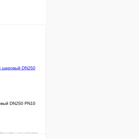
овый DN250 PN10
уточните у менеджера