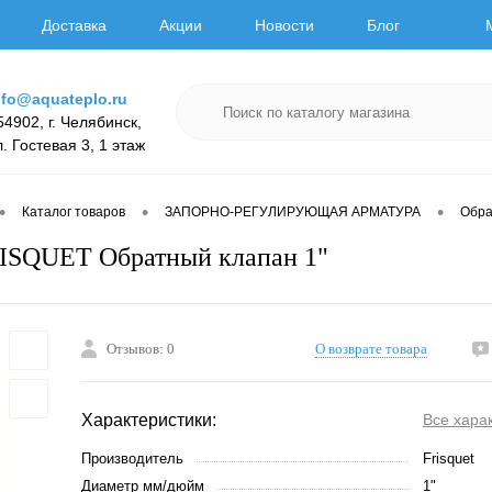
Доставка
Акции
Новости
Блог
nfo@aquateplo.ru
54902, г. Челябинск,
л. Гостевая 3, 1 этаж
•
•
•
Каталог товаров
ЗАПОРНО-РЕГУЛИРУЮЩАЯ АРМАТУРА
Обра
ISQUET Обратный клапан 1"
Отзывов: 0
О возврате товара
Характеристики:
Все хара
Производитель
Frisquet
Диаметр мм/дюйм
1"