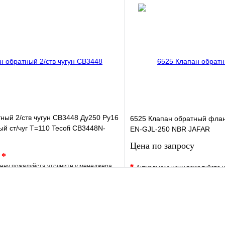
е
Сравнение
В избранное
клик
Под заказ
Купить в 1 клик
Запросить цену
Запросить
ный 2/ств чугун CB3448 Ду250 Ру16
6525 Клапан обратный фла
 ст/чуг T=110 Tecofi CB3448N-
EN-GJL-250 NBR JAFAR
Цена по запросу
.
*
*
ену пожалуйста уточните у менеджера
Актуальную цену пожалуйста 
е
Сравнение
В избранное
клик
Под заказ
Купить в 1 клик