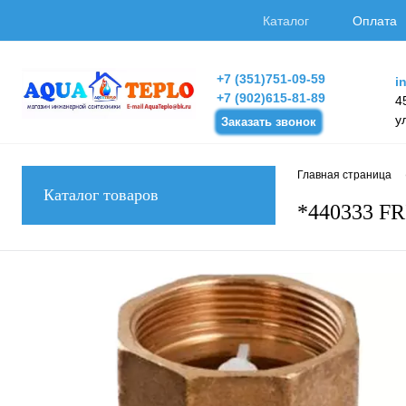
Каталог
Оплата
+7 (351)751-09-59
i
+7 (902)615-81-89
4
у
Заказать звонок
Главная страница
Каталог товаров
*440333 FR