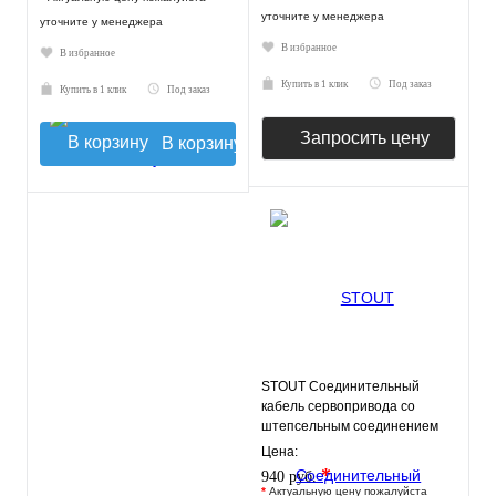
уточните у менеджера
уточните у менеджера
В избранное
В избранное
Купить в 1 клик
Под заказ
Купить в 1 клик
Под заказ
Запросить цену
В корзину
STOUT Соединительный
кабель сервопривода со
штепсельным соединением
1м., 4 жилы (4х0,75мм)
Цена:
*
940 руб.
*
Актуальную цену пожалуйста