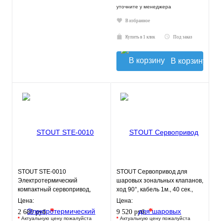
уточните у менеджера
В избранное
Купить в 1 клик
Под заказ
В корзину
STOUT STE-0010
STOUT Сервопривод для
Электротермический
шаровых зональных клапанов,
компактный сервопривод,
ход 90°, кабель 1м., 40 сек.,
нормально открытый, 230 В
230V, 4 полюса
Цена:
Цена:
*
*
2 680 руб.
9 520 руб.
*
Актуальную цену пожалуйста
*
Актуальную цену пожалуйста