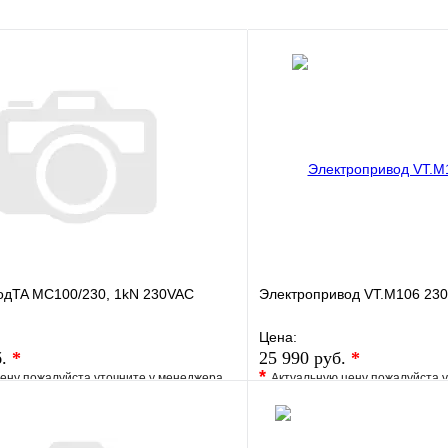
В корзину
одTA MC100/230, 1kN 230VAC
Электропривод VT.M106 23
Цена:
б.
*
25 990 руб.
*
*
ену пожалуйста уточните у менеджера
Актуальную цену пожалуйста 
е
Сравнение
В избранное
клик
Под заказ
Купить в 1 клик