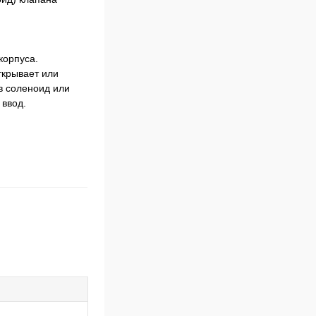
корпуса.
ткрывает или
в соленоид или
 ввод.