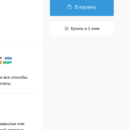
В корзину
Купить в 1 клик
Принимаем заказы на сайте
 все способы
Про
круглосуточно
платы
закрытые или
оид) клапана