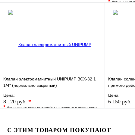
*
Актуальную ц
В избранное
Сравнение
В избранно
Купить в 1 клик
В наличии
Купить в 1 
В корзину
Клапан электромагнитный UNIPUMP BCX-32 1
Клапан солен
1/4" (нормально закрытый)
прямого дейс
Цена:
Цена:
8 120 руб.
*
6 150 руб.
*
Актуальную цену пожалуйста уточните у менеджера
В избранно
В избранное
Сравнение
Купить в 1 
Купить в 1 клик
Под заказ
С ЭТИМ ТОВАРОМ ПОКУПАЮТ