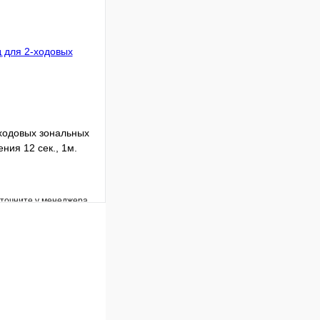
В корзину
ходовых зональных
ния 12 сек., 1м.
уточните у менеджера
Сравнение
Под заказ
В корзину