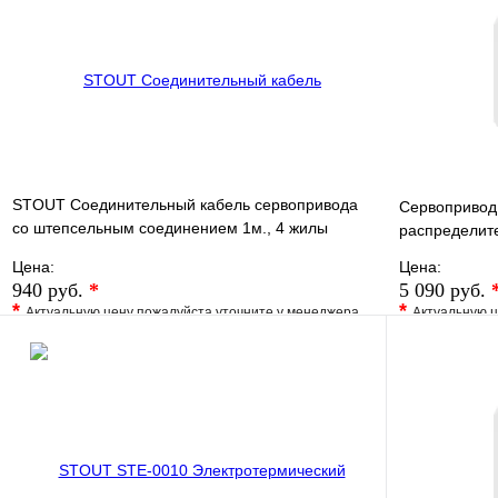
В корзину
STOUT Соединительный кабель сервопривода
Сервопривод 
со штепсельным соединением 1м., 4 жилы
распределит
(4х0,75мм)
Цена:
Цена:
940 руб.
*
5 090 руб.
*
*
Актуальную цену пожалуйста уточните у менеджера
Актуальную ц
В избранное
Сравнение
В избранно
Купить в 1 клик
Под заказ
Купить в 1 
В корзину