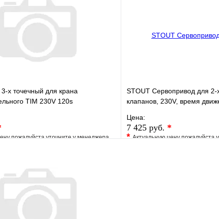
В корзину
3-х точечный для крана
STOUT Сервопривод для 2-
ельного TIM 230V 120s
клапанов, 230V, время движе
Цена:
*
7 425 руб.
*
*
ену пожалуйста уточните у менеджера
Актуальную цену пожалуйста 
е
Сравнение
В избранное
клик
Под заказ
Купить в 1 клик
В корзину