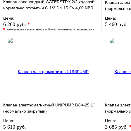
Клапан соленоидный WATERSTRY 2/2 ходовой
Клапан элек
нормально открытый G 1/2 DN 15 Cv 4,60 NBR
(нормально 
~1x230V 50Hz
Цена:
Цена:
6 260 руб.
*
5 460 руб.
*
Актуальную цену пожалуйста уточните у менеджера
В избранно
В избранное
Сравнение
Купить в 1 
Купить в 1 клик
Под заказ
В корзину
Клапан электромагнитный UNIPUMP BCX-25 1"
Клапан элек
(нормально закрытый)
(нормально 
Цена:
Цена:
5 610 руб.
3 685 руб.