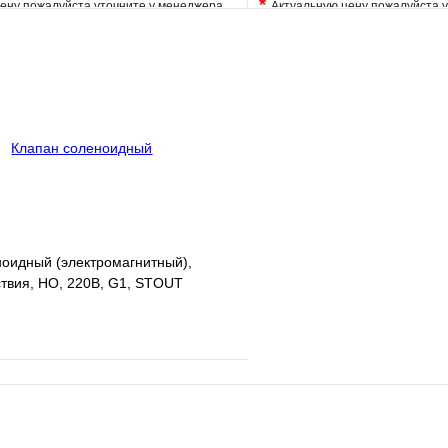
*
ену пожалуйста уточните у менеджера
Актуальную цену пожалуйста 
е
Сравнение
В избранное
клик
Под заказ
Купить в 1 клик
В корзину
оидный (электромагнитный),
твия, НО, 220В, G1, STOUT
е
Сравнение
клик
В наличии