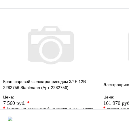
В корзину
Кран шаровой с электроприводом 3/4F 12В
Электроприв
2282756 Stahlmann (Арт. 2282756)
Цена:
Цена:
7 560 руб.
*
161 970 ру
*
*
Актуальную цену пожалуйста уточните у менеджера
Актуальную ц
В избранное
Сравнение
В избранно
Купить в 1 клик
Под заказ
Купить в 1 