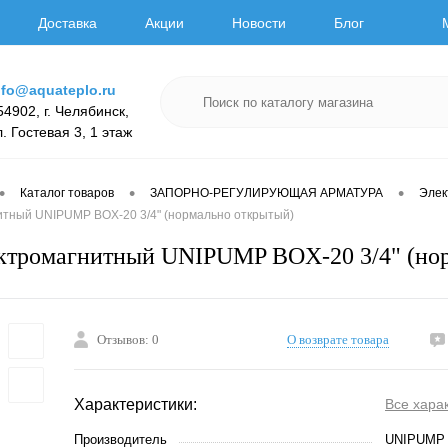
Доставка
Акции
Новости
Блог
nfo@aquateplo.ru
54902, г. Челябинск,
л. Гостевая 3, 1 этаж
•
•
•
Каталог товаров
ЗАПОРНО-РЕГУЛИРУЮЩАЯ АРМАТУРА
Элек
итный UNIPUMP BОX-20 3/4" (нормально открытый)
ктромагнитный UNIPUMP BОX-20 3/4" (но
Отзывов: 0
О возврате товара
Характеристики:
Все хара
Производитель
UNIPUMP