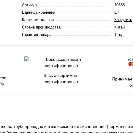
Артикул
10885
Единица хранения
шт
Картинки галереи
Загрузить
Страна производства
Китай
Гарантия товара
1 год
Весь ассортимент
тов
Принимаем
сертифицирован
РФ
о
я на трубопроводах и в зависимости от исполнения (нормально 
и (вода или другие жидкости) при поступлении на катушку (солен