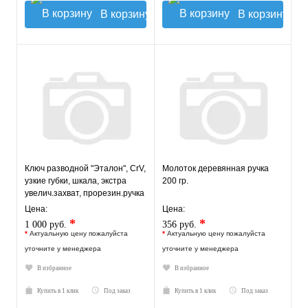
В корзину
В корзину
Ключ разводной "Эталон", CrV,
Молоток деревянная ручка
узкие губки, шкала, экстра
200 гр.
увелич.захват, прорезин.ручка
150 мм ( 34 м
Цена:
Цена:
*
*
1 000 руб.
356 руб.
*
Актуальную цену пожалуйста
*
Актуальную цену пожалуйста
уточните у менеджера
уточните у менеджера
В избранное
В избранное
Купить в 1 клик
Под заказ
Купить в 1 клик
Под заказ