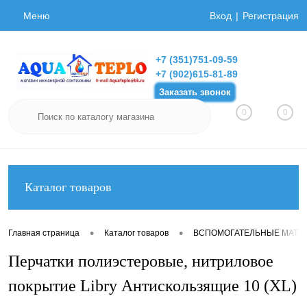
Меню
Вход
Регистрация
+7 (351)751-09-59
+7 (902)615-81-89
Заказать звонок
0
0
Каталог товаров
•
•
Главная страница
Каталог товаров
ВСПОМОГАТЕЛЬНЫЕ МАТЕ
Перчатки полиэстеровые, нитриловое
покрытие Libry Антискользящие 10 (XL)