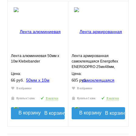
Лента алюминиевая 50мм х
Лента армированная
10м Klebebander
самоклеящаяся Energoflex
ENERGOPRO 25мх48мм,
синяя
Цена:
Цена:
66 руб.
605 руб.
В избранное
В избранное
Купить в 1 клик
В наличии
Купить в 1 клик
В наличии
В корзину
В корзину