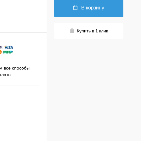
В корзину
Купить в 1 клик
Принимаем заказы на сайте
 все способы
Про
круглосуточно
платы