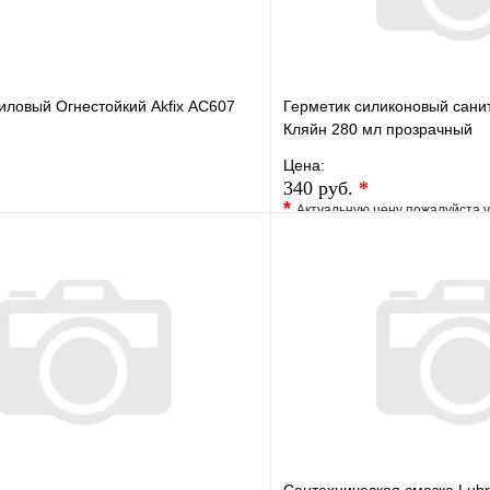
иловый Огнестойкий Akfix АС607
Герметик силиконовый сани
Кляйн 280 мл прозрачный
Цена:
340 руб.
*
*
Актуальную цену пожалуйста 
е
Сравнение
В избранное
клик
В наличии
Купить в 1 клик
В корзину