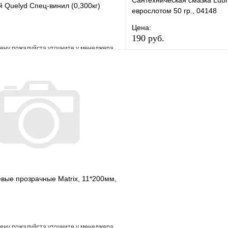
Сантехническая смазка Lubr
 Quelyd Спец-винил (0,300кг)
еврослотом 50 гр., 04148
Цена:
190 руб.
ену пожалуйста уточните у менеджера
В избранное
е
Сравнение
Купить в 1 клик
клик
Под заказ
В корзину
вые прозрачные Matrix, 11*200мм,
ену пожалуйста уточните у менеджера