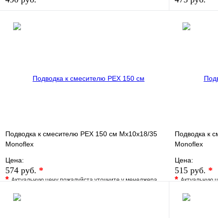
В избранное
Сравнение
В избранно
Купить в 1 клик
В наличии
Купить в 1 
В корзину
Подводка к смесителю РЕХ 150 см Мх10х18/35
Подводка к с
Monoflex
Monoflex
Цена:
Цена:
574 руб.
*
515 руб.
*
*
*
Актуальную цену пожалуйста уточните у менеджера
Актуальную ц
В избранное
Сравнение
В избранно
Купить в 1 клик
Под заказ
Купить в 1 