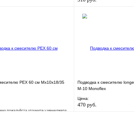
е
Сравнение
В избранное
клик
В наличии
Купить в 1 клик
В корзину
месителю РЕХ 60 см Мх10х18/35
Подводка к смесителю longe
М-10 Monoflex
Цена:
470 руб.
ену пожалуйста уточните у менеджера
В избранное
е
Сравнение
Купить в 1 клик
клик
Под заказ