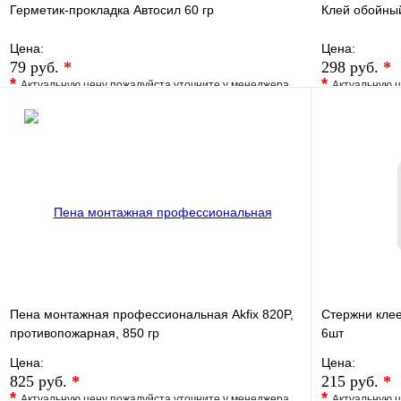
Герметик-прокладка Автосил 60 гр
Клей обойный
Цена:
Цена:
79 руб.
*
298 руб.
*
*
*
Актуальную цену пожалуйста уточните у менеджера
Актуальную ц
В избранное
Сравнение
В избранно
Купить в 1 клик
Под заказ
Купить в 1 
В корзину
Пена монтажная профессиональная Akfix 820P,
Стержни клее
противопожарная, 850 гр
6шт
Цена:
Цена:
825 руб.
*
215 руб.
*
*
*
Актуальную цену пожалуйста уточните у менеджера
Актуальную ц