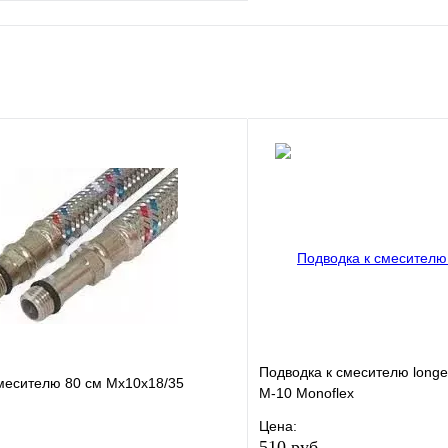
е
Сравнение
клик
Под заказ
В корзину
Подводка к смесителю longe
месителю 80 см Мх10х18/35
М-10 Monoflex
Цена:
510 руб.