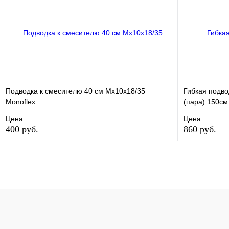
В корзину
Подводка к смесителю 40 см Мх10х18/35
Гибкая подв
Monoflex
(пара) 150см
Цена:
Цена:
400 руб.
860 руб.
В избранное
Сравнение
В избранно
Купить в 1 клик
В наличии
Купить в 1 
В корзину