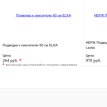
В корзину
НЕРЖ Подвод
Подводка к смесителю 60 см ELKA
Lavita
Цена:
Цена:
264 руб.
*
970 руб.
*
Актуальную цену пожалуйста уточните у менеджера
В избранно
В избранное
Сравнение
Купить в 1 
Купить в 1 клик
Под заказ
В корзину