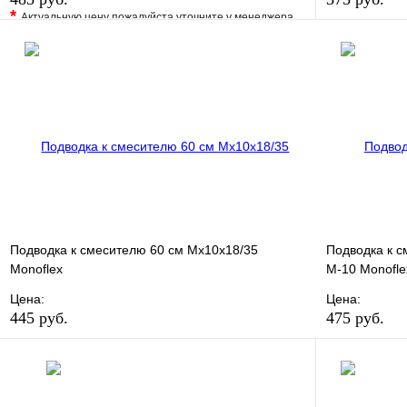
*
Актуальную цену пожалуйста уточните у менеджера
В избранно
В избранное
Сравнение
Купить в 1 
Купить в 1 клик
Под заказ
В корзину
Подводка к смесителю 60 см Мх10х18/35
Подводка к с
Monoflex
М-10 Monofle
Цена:
Цена:
445 руб.
475 руб.
В избранное
Сравнение
В избранно
Купить в 1 клик
В наличии
Купить в 1 