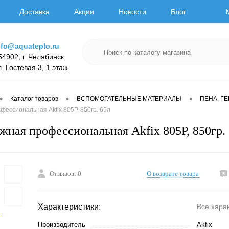
Доставка
Акции
Новости
Блог
nfo@aquateplo.ru
54902, г. Челябинск,
л. Гостевая 3, 1 этаж
•
•
•
Каталог товаров
ВСПОМОГАТЕЛЬНЫЕ МАТЕРИАЛЫ
ПЕНА, Г
ессиональная Akfix 805P, 850гр. 65л
жная профессиональная Akfix 805P, 850гр.
Отзывов: 0
О возврате товара
Характеристики:
Все хара
Производитель
Akfix