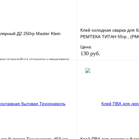
Клей холодная сварка для б
лярный Д2 250гр Master Klein
РЕМТЕКА ТИТАН 55гр., (РМ
Цена:
130 руб.
ену пожалуйста уточните у менеджера
В избранное
е
Сравнение
Купить в 1 клик
клик
Под заказ
В корзину