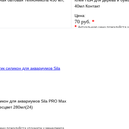
ная бытовая Технониколь 450 мл,
Клей ПВА для дерева и бум
40мл Контакт
Цена:
70 руб.
*
*
Актуальную цену пожалуйста 
е
Сравнение
В избранное
клик
В наличии
Купить в 1 клик
В корзину
икон для аквариумов Sila PRO Max
бесцвет 280мл(24)
ену пожалуйста уточните у менеджера