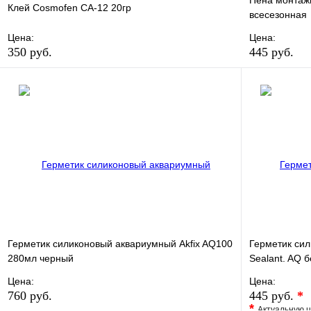
Пена монтаж
Клей Cosmofen CA-12 20гр
всесезонная
Цена:
Цена:
350 руб.
445 руб.
В избранное
Сравнение
В избранно
Купить в 1 клик
В наличии
Купить в 1 
В корзину
Герметик силиконовый аквариумный Akfix AQ100
Герметик сил
280мл черный
Sealant. AQ 
Цена:
Цена:
760 руб.
445 руб.
*
*
Актуальную ц