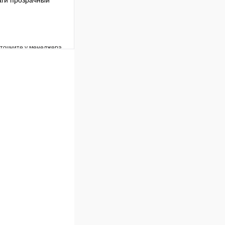
аги прозрачный
уточните у менеджера
Сравнение
Под заказ
В корзину