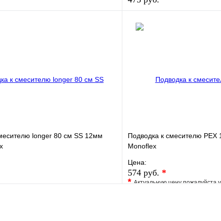
е
Сравнение
В избранное
клик
В наличии
Купить в 1 клик
В корзину
месителю longer 80 см SS 12мм
Подводка к смесителю РЕХ 
x
Monoflex
Цена:
574 руб.
*
*
Актуальную цену пожалуйста 
е
Сравнение
В избранное
клик
В наличии
Купить в 1 клик