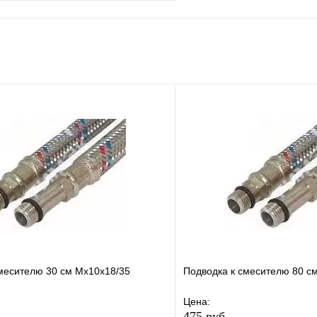
е
Сравнение
клик
Под заказ
В корзину
месителю 30 см Мх10х18/35
Подводка к смесителю 80 с
Цена:
475 руб.