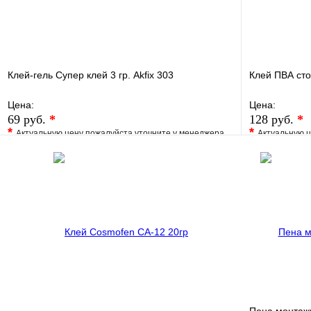
Клей-гель Супер клей 3 гр. Akfix 303
Клей ПВА сто
Цена:
Цена:
69 руб.
*
128 руб.
*
*
*
Актуальную цену пожалуйста уточните у менеджера
Актуальную ц
В избранное
Сравнение
В избранно
Купить в 1 клик
Под заказ
Купить в 1 
В корзину