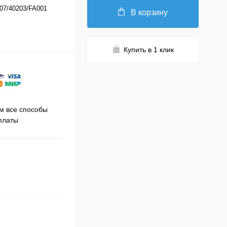
07/40203/FA001
В корзину
Купить в 1 клик
Принимаем заказы на сайте
 все способы
Про
круглосуточно
платы