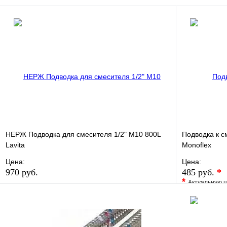
В корзину
НЕРЖ Подводка для смесителя 1/2" М10 800L
Подводка к с
Lavita
Monoflex
Цена:
Цена:
970 руб.
485 руб.
*
*
Актуальную ц
В избранное
Сравнение
В избранно
Купить в 1 клик
В наличии
Купить в 1 