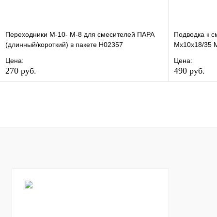
Переходники М-10- М-8 для смесителей ПАРА
Подводка к с
(длинный/короткий) в пакете Н02357
Мх10х18/35 M
Цена:
Цена:
270 руб.
490 руб.
В избранное
Сравнение
В избранно
Купить в 1 клик
В наличии
Купить в 1 
В корзину