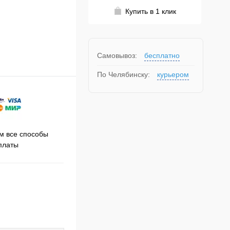
Купить в 1 клик
Самовывоз:
бесплатно
По Челябинску:
курьером
Принимаем заказы на сайте
 все способы
Про
круглосуточно
платы