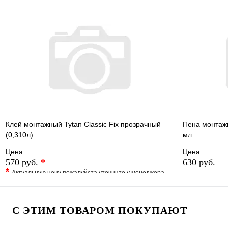
В избранное
Сравнение
В избранно
Купить в 1 клик
В наличии
Купить в 1 
В корзину
Клей монтажный Tytan Classic Fix прозрачный
Пена монтажн
(0,310л)
мл
Цена:
Цена:
570 руб.
*
630 руб.
*
Актуальную цену пожалуйста уточните у менеджера
В избранно
В избранное
Сравнение
Купить в 1 
Купить в 1 клик
Под заказ
С ЭТИМ ТОВАРОМ ПОКУПАЮТ