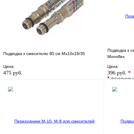
В корзину
Подводка к с
Подводка к смесителю 80 см Мх10х18/35
Monoflex
Цена:
Цена:
475 руб.
396 руб.
*
*
Актуальную ц
В избранное
Сравнение
В избранно
Купить в 1 клик
В наличии
Купить в 1 
В корзину