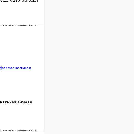
е,11 х 290 мм,30шт
уточните у менеджера
Сравнение
Под заказ
В корзину
нальная зимняя
уточните у менеджера