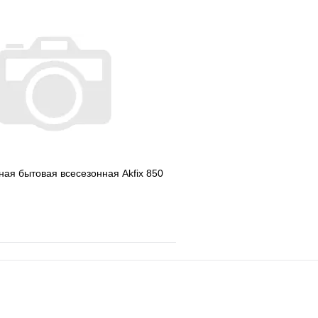
е
Сравнение
В избранное
клик
Под заказ
Купить в 1 клик
В корзину
ая бытовая всесезонная Akfix 850
е
Сравнение
клик
В наличии
В корзину