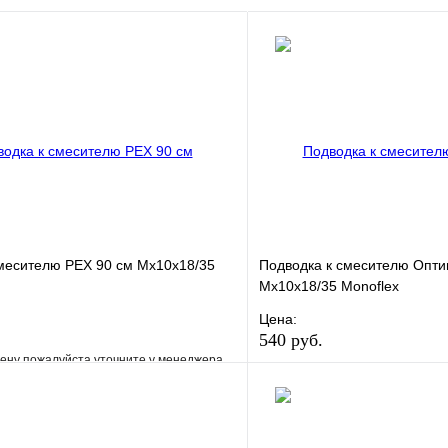
месителю РЕХ 90 см Мх10х18/35
Подводка к смесителю Опти
Мх10х18/35 Monoflex
Цена:
540 руб.
ену пожалуйста уточните у менеджера
В избранное
е
Сравнение
Купить в 1 клик
клик
Под заказ