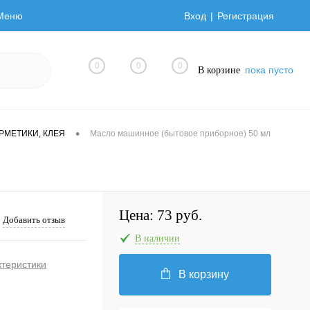
Меню
Вход
Регистрация
0
0
0
пока пусто
В корзине
•
ЕРМЕТИКИ, КЛЕЯ
Масло машинное (бытовое приборное) 50 мл
Цена:
73 руб.
Добавить отзыв
В наличии
ктеристики
В корзину