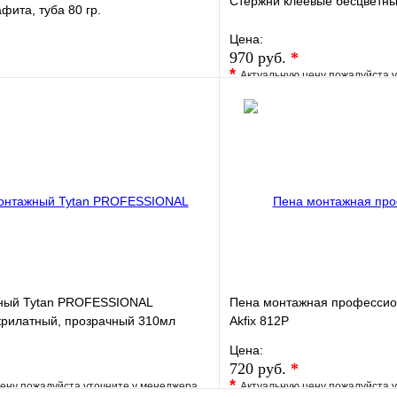
Стержни клеевые бесцветны
фита, туба 80 гр.
Цена:
970 руб.
*
*
Актуальную цену пожалуйста 
е
Сравнение
В избранное
клик
В наличии
Купить в 1 клик
В корзину
ный Tytan PROFESSIONAL
Пена монтажная профессио
рилатный, прозрачный 310мл
Akfix 812P
Цена:
720 руб.
*
*
ену пожалуйста уточните у менеджера
Актуальную цену пожалуйста 