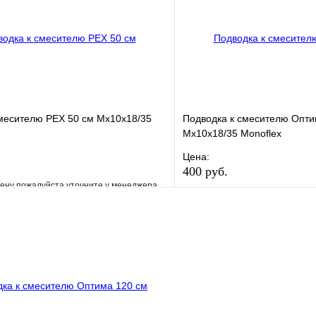
В корзину
месителю РЕХ 50 см Мх10х18/35
Подводка к смесителю Опти
Мх10х18/35 Monoflex
Цена:
400 руб.
ену пожалуйста уточните у менеджера
В избранное
е
Сравнение
Купить в 1 клик
клик
Под заказ
В корзину