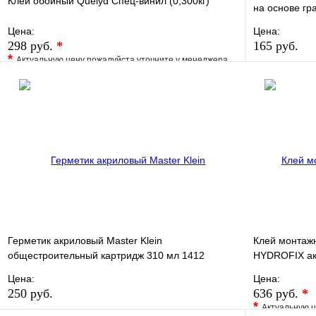
Клей обойный Quelyd Спец-винил (0,300кг)
на основе гра
Цена:
Цена:
298 руб.
*
165 руб.
*
Актуальную цену пожалуйста уточните у менеджера
В избранно
В избранное
Сравнение
Купить в 1 
Купить в 1 клик
Под заказ
В корзину
Герметик акриловый Master Klein
Клей монтаж
общестроительный картридж 310 мл 1412
HYDROFIX ак
Цена:
Цена:
250 руб.
636 руб.
*
*
Актуальную ц