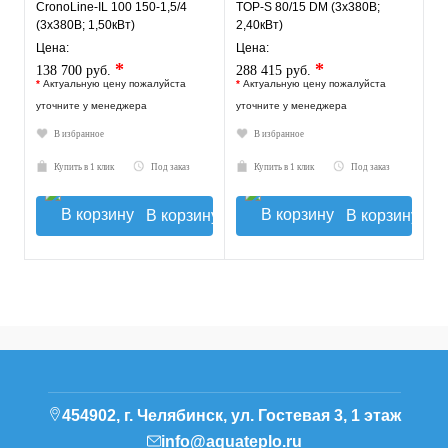
CronoLine-IL 100 150-1,5/4
TOP-S 80/15 DM (3х380В;
(3х380В; 1,50кВт)
2,40кВт)
Цена:
Цена:
*
*
138 700 руб.
288 415 руб.
*
Актуальную цену пожалуйста
*
Актуальную цену пожалуйста
уточните у менеджера
уточните у менеджера
В избранное
В избранное
Купить в 1 клик
Под заказ
Купить в 1 клик
Под заказ
В корзину
В корзину
454902, г. Челябинск, ул. Гостевая 3, 1 этаж
info@aquateplo.ru