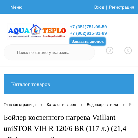
Меню
Вход
Регистрация
+7 (351)751-09-59
+7 (902)615-81-89
Заказать звонок
0
0
Каталог товаров
•
•
•
Главная страница
Каталог товаров
Водонагреватели
Бойл
Бойлер косвенного нагрева Vaillant
uniSTOR VIH R 120/6 ВR (117 л.) (21,4