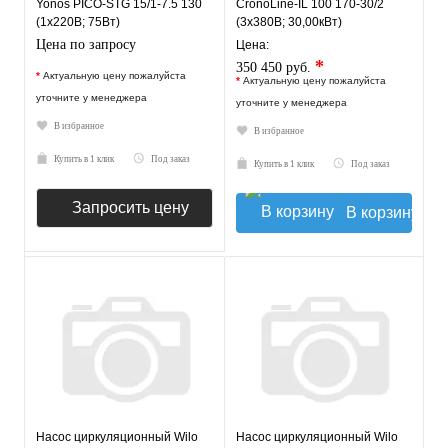
Yonos PICO-STG 15/1-7.5 130
CronoLine-IL 100 170-30/2
(1х220В; 75Вт)
(3х380В; 30,00кВт)
Цена по запросу
Цена:
*
350 450 руб.
*
Актуальную цену пожалуйста
*
Актуальную цену пожалуйста
уточните у менеджера
уточните у менеджера
В избранное
В избранное
Купить в 1 клик
Под заказ
Купить в 1 клик
Под заказ
Запросить цену
В корзину
Насос циркуляционный Wilo
Насос циркуляционный Wilo