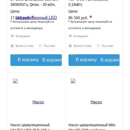
380В/50Гц, Qmax. - 30 м3/ч,
0,18кВт)
Hmax. - 26 м)
Цена:
Цена:
*
*
17 912 руб.
86 560 руб.
*
Актуальную цену пожалуйста
*
Актуальную цену пожалуйста
уточните у менеджера
уточните у менеджера
В избранное
В избранное
Купить в 1 клик
Под заказ
Купить в 1 клик
Под заказ
В корзину
В корзину
Насос циркуляционный
Насос циркуляционный Wilo