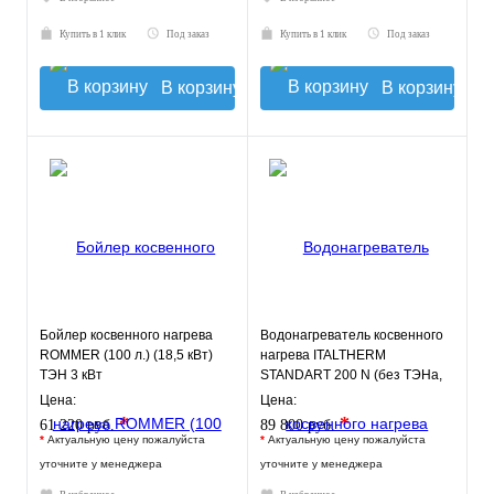
Купить в 1 клик
Под заказ
Купить в 1 клик
Под заказ
В корзину
В корзину
Бойлер косвенного нагрева
Водонагреватель косвенного
ROMMER (100 л.) (18,5 кВт)
нагрева ITALTHERM
ТЭН 3 кВт
STANDART 200 N (без ТЭНа,
бок.подключ)
Цена:
Цена:
*
*
61 220 руб.
89 800 руб.
*
Актуальную цену пожалуйста
*
Актуальную цену пожалуйста
уточните у менеджера
уточните у менеджера