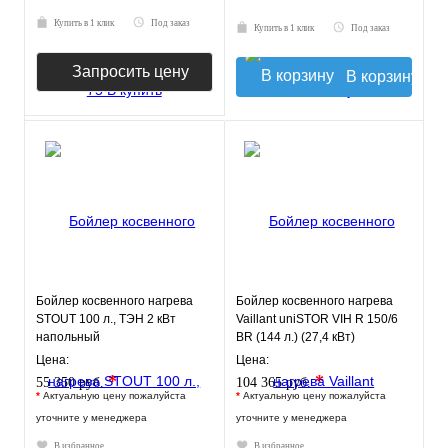
Купить в 1 клик
Под заказ
Купить в 1 клик
Под заказ
Запросить цену
В корзину
Бойлер косвенного нагрева
Бойлер косвенного нагрева
STOUT 100 л., ТЭН 2 кВт
Vaillant uniSTOR VIH R 150/6
напольный
ВR (144 л.) (27,4 кВт)
напольный
Цена:
Цена:
*
*
55 350 руб.
104 365 руб.
*
Актуальную цену пожалуйста
*
Актуальную цену пожалуйста
уточните у менеджера
уточните у менеджера
В избранное
В избранное