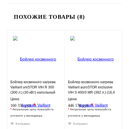
ПОХОЖИЕ ТОВАРЫ (8)
Бойлер косвенного нагрева
Бойлер косвенного нагрева
Vaillant uniSTOR VIH R 300
Vaillant auroSTOR exclusive
(300 л.) (30 кВт) напольный
VIH S 400/3 MR (392 л.) (16,4
кВт) напольный
Цена:
Цена:
*
*
160 335 руб.
446 170 руб.
*
Актуальную цену пожалуйста
*
Актуальную цену пожалуйста
уточните у менеджера
уточните у менеджера
В избранное
В избранное