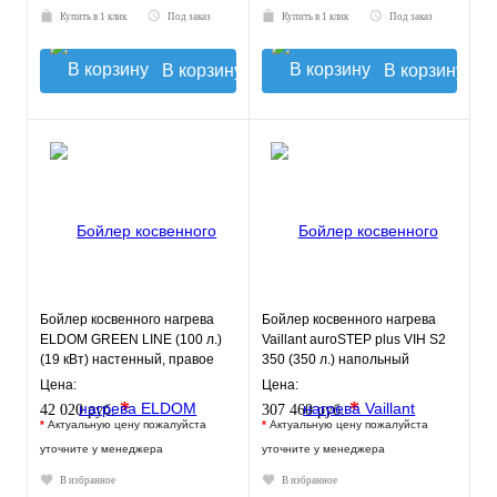
Купить в 1 клик
Под заказ
Купить в 1 клик
Под заказ
В корзину
В корзину
Бойлер косвенного нагрева
Бойлер косвенного нагрева
ELDOM GREEN LINE (100 л.)
Vaillant auroSTEP plus VIH S2
(19 кВт) настенный, правое
350 (350 л.) напольный
подключ
Цена:
Цена:
*
*
42 020 руб.
307 460 руб.
*
Актуальную цену пожалуйста
*
Актуальную цену пожалуйста
уточните у менеджера
уточните у менеджера
В избранное
В избранное