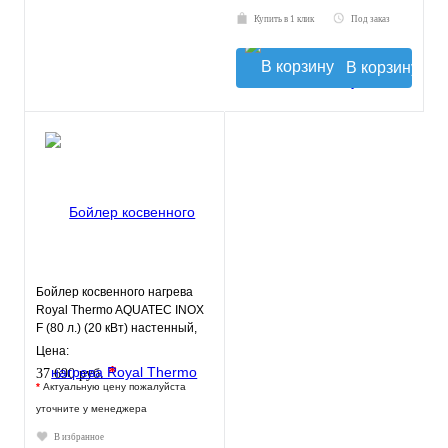
Купить в 1 клик
Под заказ
В корзину
Бойлер косвенного нагрева
Royal Thermo AQUATEC INOX
F (80 л.) (20 кВт) настенный,
нерж. сталь
Цена:
*
37 690 руб.
*
Актуальную цену пожалуйста
уточните у менеджера
В избранное