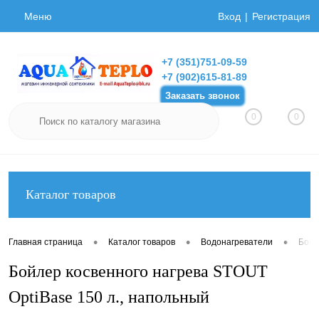
Меню
Вход
Регистрация
+7 (351)751-09-59
+7 (902)615-81-89
Заказать звонок
0
0
Каталог товаров
•
•
•
Главная страница
Каталог товаров
Водонагреватели
Бойл
Бойлер косвенного нагрева STOUT
OptiBase 150 л., напольный