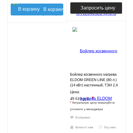
Запросить цену
В корзину
Бойлер косвенного нагрева
ELDOM GREEN LINE (80 л.)
(14 кВт) настенный, ТЭН 2,4
кВт., правое подключе
Цена:
*
49 610 руб.
*
Актуальную цену пожалуйста
уточните у менеджера
В избранное
Купить в 1 клик
Под заказ