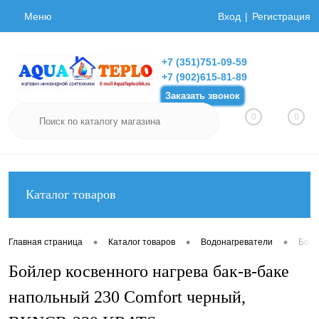
Меню
Вход
Регистрация
+7 (351)751-09-59
+7 (902)615-81-89
Заказать звонок
0
0
Каталог товаров
•
•
•
Главная страница
Каталог товаров
Водонагреватели
Бойл
Бойлер косвенного нагрева бак-в-баке
напольный 230 Comfort черный,