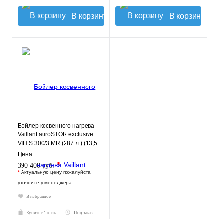
В корзину
В корзину
Бойлер косвенного нагрева
Vaillant auroSTOR exclusive
VIH S 300/3 MR (287 л.) (13,5
кВт) напольный
Цена:
*
390 400 руб.
*
Актуальную цену пожалуйста
уточните у менеджера
В избранное
Купить в 1 клик
Под заказ