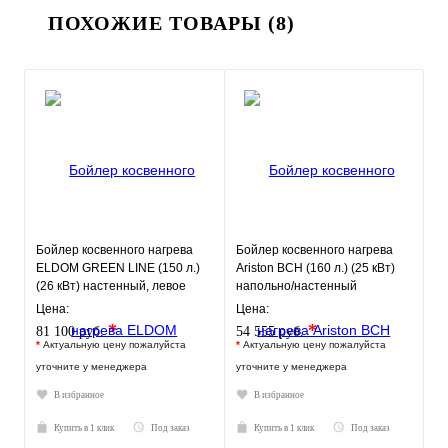
ПОХОЖИЕ ТОВАРЫ (8)
Бойлер косвенного нагрева
Бойлер косвенного нагрева
ELDOM GREEN LINE (150 л.)
Ariston BCH (160 л.) (25 кВт)
(26 кВт) настенный, левое
напольно/настенный
подключе
Цена:
Цена:
*
*
81 100 руб.
54 555 руб.
*
Актуальную цену пожалуйста
*
Актуальную цену пожалуйста
уточните у менеджера
уточните у менеджера
В избранное
В избранное
Купить в 1 клик
Под заказ
Купить в 1 клик
Под заказ