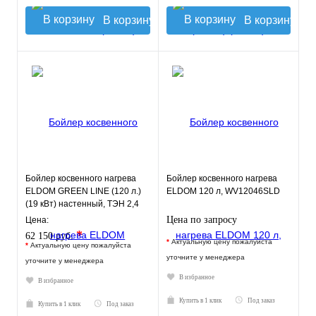
В корзину
В корзину
Бойлер косвенного нагрева
Бойлер косвенного нагрева
ELDOM GREEN LINE (120 л.)
ELDOM 120 л, WV12046SLD
(19 кВт) настенный, ТЭН 2,4
кВт., правое подключ
Цена по запросу
Цена:
*
62 150 руб.
*
Актуальную цену пожалуйста
*
Актуальную цену пожалуйста
уточните у менеджера
уточните у менеджера
В избранное
В избранное
Купить в 1 клик
Под заказ
Купить в 1 клик
Под заказ