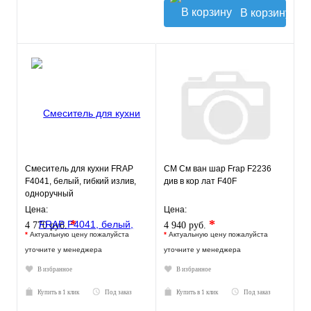
В корзину
Смеситель для кухни FRAP
СМ См ван шар Frap F2236
F4041, белый, гибкий излив,
див в кор лат F40F
одноручный
Цена:
Цена:
*
*
4 770 руб.
4 940 руб.
*
Актуальную цену пожалуйста
*
Актуальную цену пожалуйста
уточните у менеджера
уточните у менеджера
В избранное
В избранное
Купить в 1 клик
Под заказ
Купить в 1 клик
Под заказ