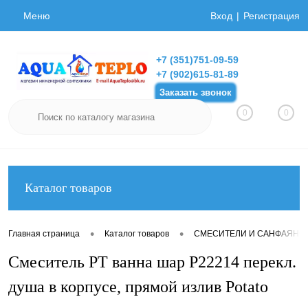
Меню
Вход
Регистрация
+7 (351)751-09-59
+7 (902)615-81-89
Заказать звонок
0
0
Каталог товаров
•
•
Главная страница
Каталог товаров
СМЕСИТЕЛИ И САНФАЯНС
Смеситель РТ ванна шар P22214 перекл.
душа в корпусе, прямой излив Potato