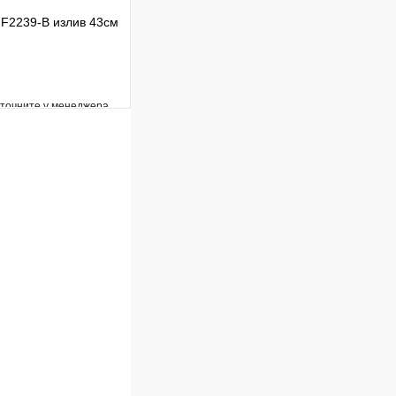
F2239-B излив 43см
уточните у менеджера
Сравнение
Под заказ
В корзину