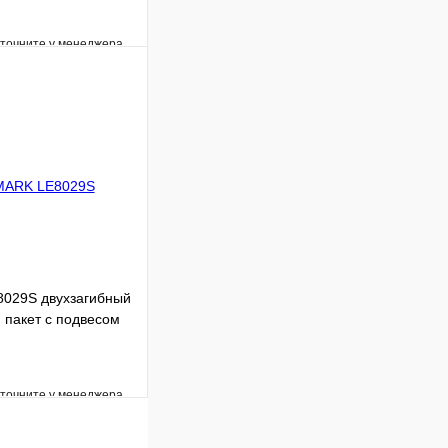
уточните у менеджера
Сравнение
Под заказ
В корзину
029S двухзагибный
, пакет с подвесом
уточните у менеджера
Сравнение