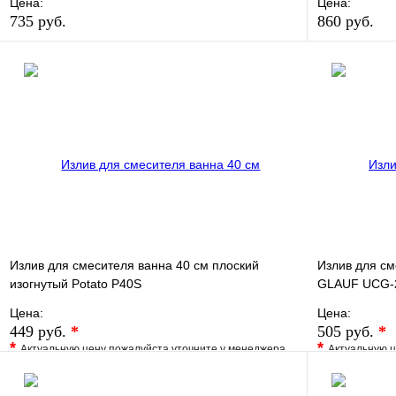
Цена:
Цена:
735 руб.
860 руб.
В избранное
Сравнение
В избранно
Купить в 1 клик
В наличии
Купить в 1 
В корзину
Излив для смесителя ванна 40 см плоский
Излив для см
изогнутый Potato P40S
GLAUF UCG-
Цена:
Цена:
449 руб.
*
505 руб.
*
*
*
Актуальную цену пожалуйста уточните у менеджера
Актуальную ц
В избранное
Сравнение
В избранно