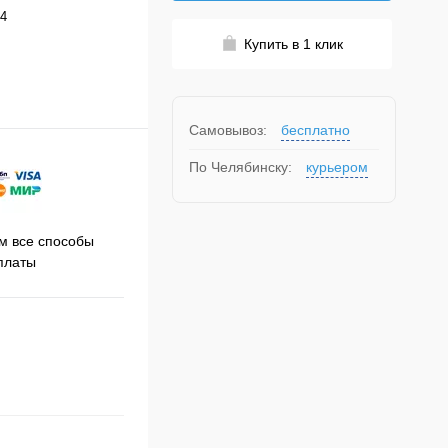
4
Купить в 1 клик
Самовывоз:
бесплатно
По Челябинску:
курьером
Принимаем заказы на сайте
 все способы
Про
круглосуточно
платы