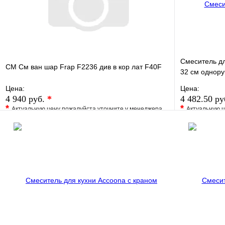
Смеситель д
СМ См ван шар Frap F2236 див в кор лат F40F
32 см однор
Цена:
Цена:
4 940 руб.
*
4 482.50 р
*
*
Актуальную цену пожалуйста уточните у менеджера
Актуальную ц
В избранное
Сравнение
В избранно
Купить в 1 клик
Под заказ
Купить в 1 
В корзину