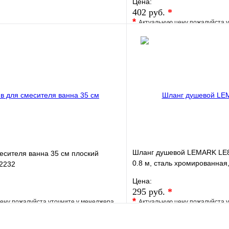
Цена:
402 руб.
*
*
Актуальную цену пожалуйста 
е
Сравнение
В избранное
клик
В наличии
Купить в 1 клик
В корзину
Шланг душевой LEMARK LE8
есителя ванна 35 см плоский
0.8 м, сталь хромированная
2232
(1/50)
Цена:
295 руб.
*
*
ену пожалуйста уточните у менеджера
Актуальную цену пожалуйста 
е
Сравнение
В избранное