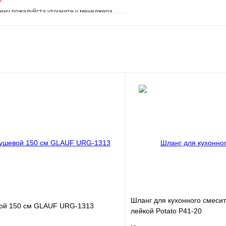
*
ену пожалуйста уточните у менеджера
е
Сравнение
клик
Под заказ
В корзину
Шланг для кухонного смеси
ой 150 см GLAUF URG-1313
лейкой Potato P41-20