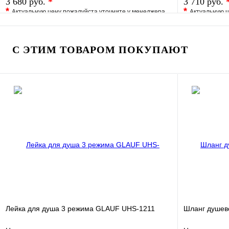
3 680 руб.
*
3 710 руб.
*
*
Актуальную цену пожалуйста уточните у менеджера
Актуальную ц
В избранное
Сравнение
В избранно
Купить в 1 клик
Под заказ
Купить в 1 
С ЭТИМ ТОВАРОМ ПОКУПАЮТ
В корзину
Лейка для душа 3 режима GLAUF UHS-1211
Шланг душев