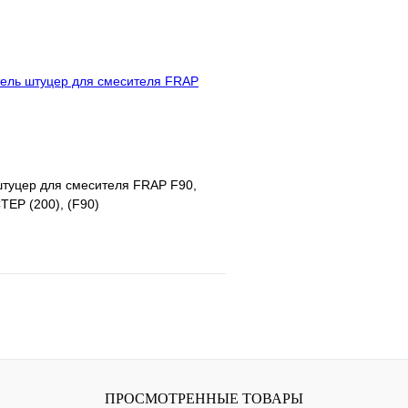
клик
Под заказ
Купить в 1 клик
В корзину
штуцер для смесителя FRAP F90,
ТЕР (200), (F90)
е
Сравнение
клик
В наличии
В корзину
ПРОСМОТРЕННЫЕ ТОВАРЫ