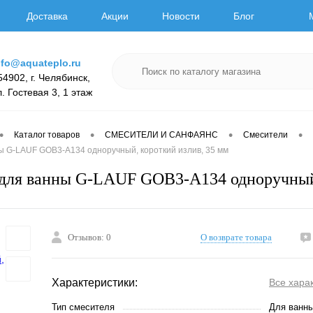
Доставка
Акции
Новости
Блог
nfo@aquateplo.ru
54902, г. Челябинск,
л. Гостевая 3, 1 этаж
•
•
•
•
Каталог товаров
СМЕСИТЕЛИ И САНФАЯНС
Смесители
ы G-LAUF GOB3-A134 одноручный, короткий излив, 35 мм
для ванны G-LAUF GOB3-A134 одноручный,
Отзывов: 0
О возврате товара
Характеристики:
Все хара
Тип смесителя
Для ванн