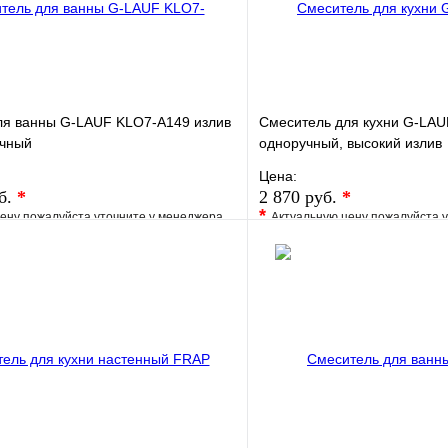
ля ванны G-LAUF KLO7-A149 излив
Смеситель для кухни G-LA
учный
одноручный, высокий излив
Цена:
уб.
*
2 870 руб.
*
*
ену пожалуйста уточните у менеджера
Актуальную цену пожалуйста 
е
Сравнение
В избранное
клик
Под заказ
Купить в 1 клик
В корзину