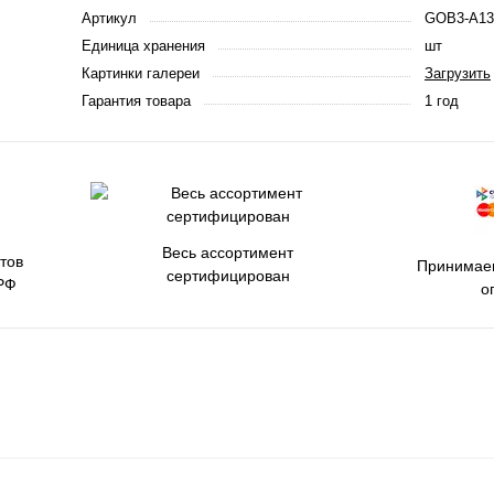
Артикул
GOB3-A13
Единица хранения
шт
Картинки галереи
Загрузить
Гарантия товара
1 год
Весь ассортимент
тов
Принимаем
сертифицирован
РФ
о