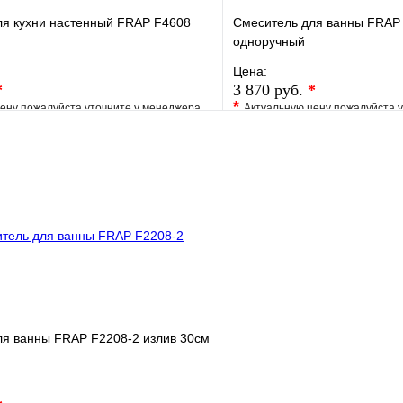
ля кухни настенный FRAP F4608
Смеситель для ванны FRAP 
одноручный
Цена:
*
3 870 руб.
*
*
ену пожалуйста уточните у менеджера
Актуальную цену пожалуйста 
е
Сравнение
В избранное
клик
Под заказ
Купить в 1 клик
В корзину
ля ванны FRAP F2208-2 излив 30см