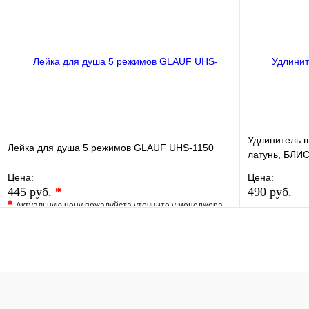
Купить в 1 клик
Под заказ
Купить в 1 
В корзину
Удлинитель 
Лейка для душа 5 режимов GLAUF UHS-1150
латунь, БЛИС
Цена:
Цена:
445 руб.
*
490 руб.
*
Актуальную цену пожалуйста уточните у менеджера
В избранно
В избранное
Сравнение
Купить в 1 
Купить в 1 клик
Под заказ
В корзину