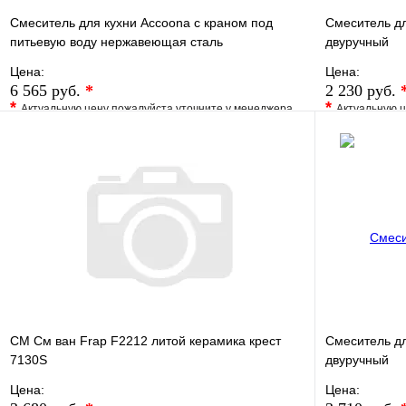
Смеситель для кухни Accoona c краном под
Смеситель д
питьевую воду нержавеющая сталь
двуручный
Цена:
Цена:
6 565 руб.
*
2 230 руб.
*
*
Актуальную цену пожалуйста уточните у менеджера
Актуальную ц
В избранное
Сравнение
В избранно
Купить в 1 клик
Под заказ
Купить в 1 
В корзину
СМ См ван Frap F2212 литой керамика крест
Смеситель д
7130S
двуручный
Цена:
Цена: