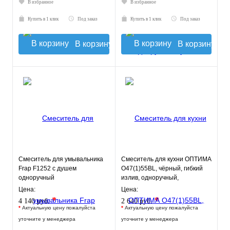
В избранное
В избранное
Купить в 1 клик
Под заказ
Купить в 1 клик
Под заказ
В корзину
В корзину
Смеситель для умывальника
Смеситель для кухни ОПТИМА
Frap F1252 с душем
О47(1)55BL, чёрный, гибкий
одноручный
излив, одноручный,
нержавейка
Цена:
Цена:
*
*
4 140 руб.
2 640 руб.
*
Актуальную цену пожалуйста
*
Актуальную цену пожалуйста
уточните у менеджера
уточните у менеджера