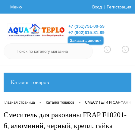
Меню
Вход
Регистрация
+7 (351)751-09-59
+7 (902)615-81-89
Заказать звонок
0
0
Каталог товаров
•
•
Главная страница
Каталог товаров
СМЕСИТЕЛИ И САНФАЯНС
Смеситель для раковины FRAP F10201-
6, алюминий, черный, крепл. гайка