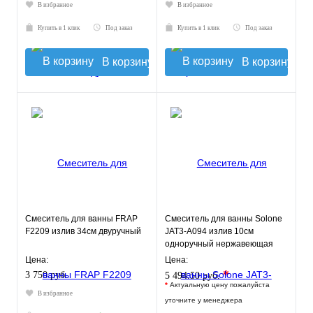
В избранное
В избранное
Купить в 1 клик
Под заказ
Купить в 1 клик
Под заказ
В корзину
В корзину
Смеситель для ванны FRAP
Смеситель для ванны Solone
F2209 излив 34см двуручный
JAT3-A094 излив 10см
одноручный нержавеющая
сталь
Цена:
Цена:
*
3 750 руб.
5 494.50 руб.
*
Актуальную цену пожалуйста
В избранное
уточните у менеджера