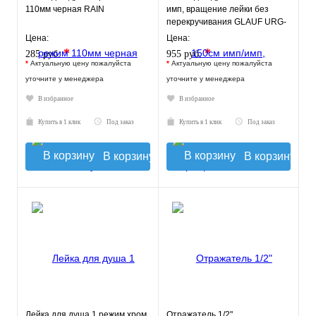
110мм черная RAIN
имп, вращение лейки без
перекручивания GLAUF URG-
1312
Цена:
Цена:
*
*
285 руб.
955 руб.
*
Актуальную цену пожалуйста
*
Актуальную цену пожалуйста
уточните у менеджера
уточните у менеджера
В избранное
В избранное
Купить в 1 клик
Под заказ
Купить в 1 клик
Под заказ
В корзину
В корзину
Лейка для душа 1 режим хром
Отражатель 1/2"