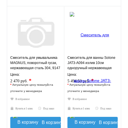
Смеситель для умывальника
Смеситель для ванны Solone
MAGNUS, поворотный гусак,
JAT3-A094 излив 10см
нержавеющая сталь 304, 9147
одноручный нержавеющая
сталь
Цена:
Цена:
*
*
2 470 руб.
5 494.50 руб.
*
Актуальную цену пожалуйста
*
Актуальную цену пожалуйста
уточните у менеджера
уточните у менеджера
В избранное
В избранное
Купить в 1 клик
Под заказ
Купить в 1 клик
Под заказ
В корзину
В корзину