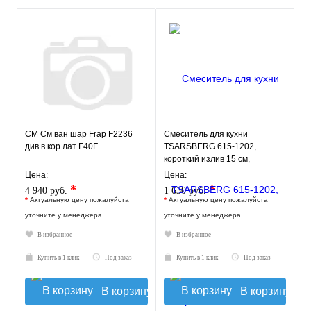
СМ См ван шар Frap F2236
Смеситель для кухни
див в кор лат F40F
TSARSBERG 615-1202,
короткий излив 15 см,
одноручный, шпильки, тип См-
Цена:
Цена:
УмОЦБА
*
*
4 940 руб.
1 630 руб.
*
Актуальную цену пожалуйста
*
Актуальную цену пожалуйста
уточните у менеджера
уточните у менеджера
В избранное
В избранное
Купить в 1 клик
Под заказ
Купить в 1 клик
Под заказ
В корзину
В корзину