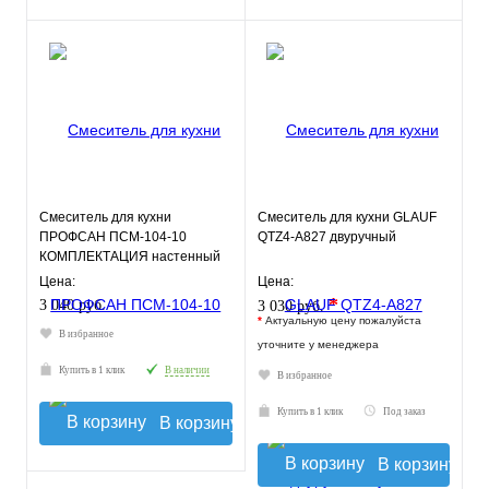
Смеситель для кухни
Смеситель для кухни GLAUF
ПРОФСАН ПСМ-104-10
QTZ4-A827 двуручный
КОМПЛЕКТАЦИЯ настенный
тип См-МОНА, См-УмОНА
Цена:
Цена:
*
3 040 руб.
3 030 руб.
*
Актуальную цену пожалуйста
В избранное
уточните у менеджера
Купить в 1 клик
В наличии
В избранное
Купить в 1 клик
Под заказ
В корзину
В корзину