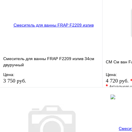
Смеситель для ванны FRAP F2209 излив 34см
СМ См ван F
двуручный
Цена:
Цена:
3 750 руб.
4 720 руб.
*
Актуальную ц
В избранное
Сравнение
В избранно
Купить в 1 клик
В наличии
Купить в 1 
В корзину