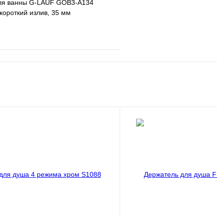
ля ванны G-LAUF GOB3-A134
короткий излив, 35 мм
е
Сравнение
клик
В наличии
В корзину