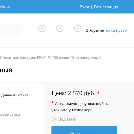
Меню
Вход
Регистрация
0
0
0
пока пусто
В корзине
Смеситель для кухни FRAP F4250 излив 26 см одноручный
чный
Цена:
2 570 руб.
*
Добавить отзыв
*
Актуальную цену пожалуйста
уточните у менеджера
ктеристики
Под заказ