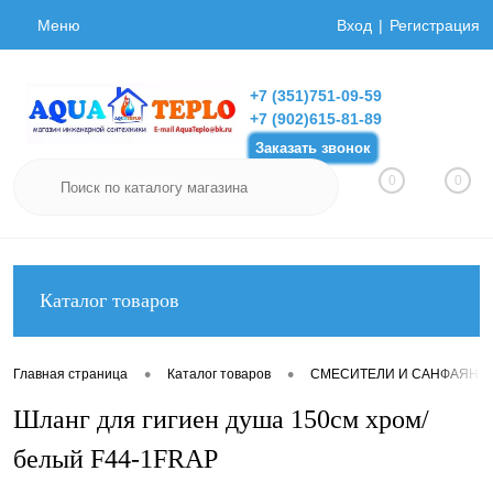
Меню
Вход
Регистрация
+7 (351)751-09-59
+7 (902)615-81-89
Заказать звонок
0
0
Каталог товаров
•
•
Главная страница
Каталог товаров
СМЕСИТЕЛИ И САНФАЯНС
Шланг для гигиен душа 150см хром/
белый F44-1FRAP