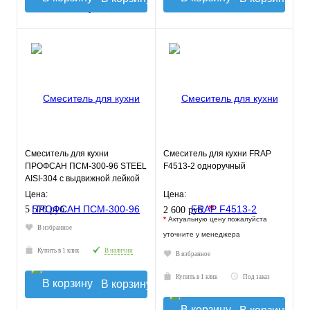
Смеситель для кухни
Смеситель для кухни FRAP
ПРОФСАН ПСМ-300-96 STEEL
F4513-2 одноручный
AISI-304 c выдвижной лейкой
тип См-МОЦБИВА, ПСМ
Цена:
Цена:
*
5 570 руб.
2 600 руб.
*
Актуальную цену пожалуйста
В избранное
уточните у менеджера
Купить в 1 клик
В наличии
В избранное
Купить в 1 клик
Под заказ
В корзину