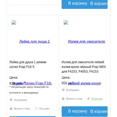
В корзину
Лейка для душа 1 режим
Излив для смесителя гибкий
сатин Frap F16-5
излив кухня чёрный Frap W04
для F4253, F4053, F4153
Цена:
Цена:
*
956 руб.
820 руб.
*
Актуальную цену пожалуйста
В избранное
уточните у менеджера
Купить в 1 клик
В наличии
В избранное
Купить в 1 клик
Под заказ
В корзину