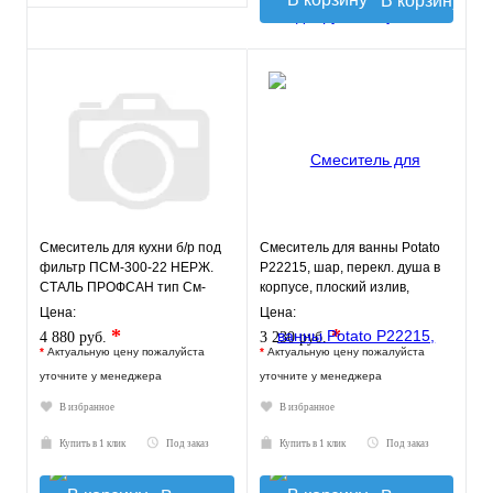
В корзину
Смеситель для кухни б/р под
Смеситель для ванны Potato
фильтр ПСМ-300-22 НЕРЖ.
P22215, шар, перекл. душа в
СТАЛЬ ПРОФСАН тип См-
корпусе, плоский излив,
МОЦБА Гарантия 5 лет!
картридж 35мм
Цена:
Цена:
*
*
4 880 руб.
3 230 руб.
*
Актуальную цену пожалуйста
*
Актуальную цену пожалуйста
уточните у менеджера
уточните у менеджера
В избранное
В избранное
Купить в 1 клик
Под заказ
Купить в 1 клик
Под заказ