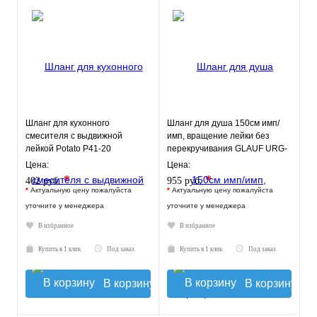
Шланг для кухонного
Шланг для душа 150см имп/
смесителя с выдвижной
имп, вращение лейки без
лейкой Potato P41-20
перекручивания GLAUF URG-
1312
Цена:
Цена:
*
*
402 руб.
955 руб.
*
Актуальную цену пожалуйста
*
Актуальную цену пожалуйста
уточните у менеджера
уточните у менеджера
В избранное
В избранное
Купить в 1 клик
Под заказ
Купить в 1 клик
Под заказ
В корзину
В корзину