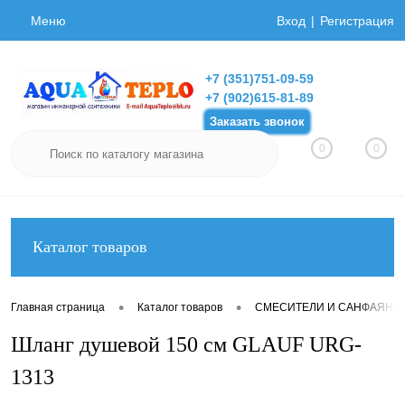
Меню
Вход
Регистрация
+7 (351)751-09-59
+7 (902)615-81-89
Заказать звонок
0
0
Каталог товаров
•
•
Главная страница
Каталог товаров
СМЕСИТЕЛИ И САНФАЯНС
Шланг душевой 150 см GLAUF URG-
1313