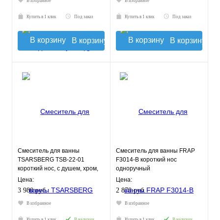
В избранное
В избранное
Купить в 1 клик
Под заказ
Купить в 1 клик
Под заказ
В корзину
В корзину
Смеситель для ванны
Смеситель для ванны FRAP
TSARSBERG TSB-22-01
F3014-B короткий нос
короткий нос, с душем, хром,
одноручный
тип См-ВОРНШлА, TSB-22-01
Цена:
Цена:
3 980 руб.
2 870 руб.
В избранное
В избранное
Купить в 1 клик
В наличии
Купить в 1 клик
В наличии