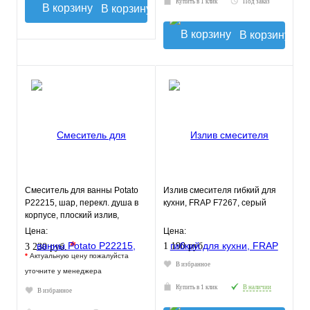
Купить в 1 клик
Под заказ
В корзину
В корзину
Смеситель для ванны Potato
Излив смесителя гибкий для
P22215, шар, перекл. душа в
кухни, FRAP F7267, серый
корпусе, плоский излив,
картридж 35мм
Цена:
Цена:
*
1 190 руб.
3 230 руб.
*
Актуальную цену пожалуйста
В избранное
уточните у менеджера
Купить в 1 клик
В наличии
В избранное