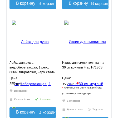
В корзину
В корзину
Лейка для душа
Излив для смесителя ванна
водосберегающая, 1 реж.,
30 см круглый Frap F7130S
80мм, микроточки, нерж.сталь
304, сатин
Цена:
Цена:
*
555 руб.
355 руб.
*
Актуальную цену пожалуйста
В избранное
уточните у менеджера
Купить в 1 клик
В наличии
В избранное
Купить в 1 клик
Под заказ
В корзину