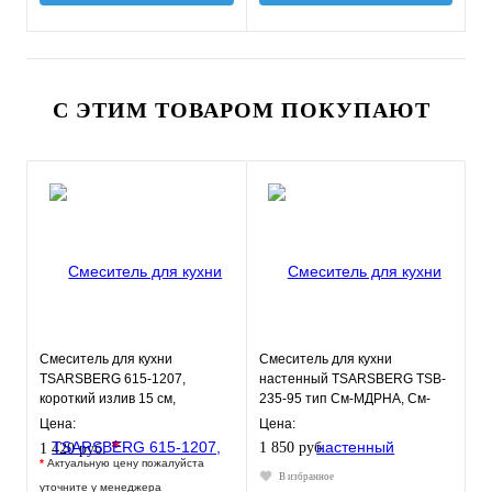
С ЭТИМ ТОВАРОМ ПОКУПАЮТ
Смеситель для кухни
Смеситель для кухни
TSARSBERG 615-1207,
настенный TSARSBERG TSB-
короткий излив 15 см,
235-95 тип См-МДРНА, См-
одноручный, шпильки, тип См-
УмДРНА
Цена:
Цена:
УмОЦБА
*
1 850 руб.
1 420 руб.
*
Актуальную цену пожалуйста
В избранное
уточните у менеджера