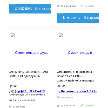
Купить в 1 клик
Под заказ
В корзину
В корзину
Смеситель для душа G-LAUF
Смеситель для раковины
GOB5-A13 одноручный
Solone EZA1-B090
одноручный нержавеющая
сталь
Цена:
Цена:
*
2 500 руб.
2 010 руб.
*
Актуальную цену пожалуйста
В избранное
уточните у менеджера
Купить в 1 клик
В наличии
В избранное