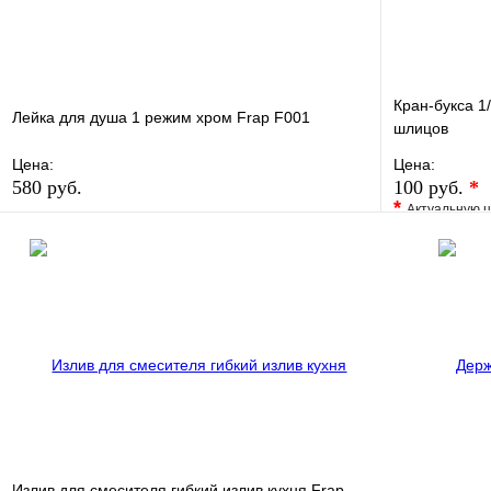
Кран-букса 1
Лейка для душа 1 режим хром Frap F001
шлицов
Цена:
Цена:
580 руб.
100 руб.
*
*
Актуальную ц
В избранное
Сравнение
В избранно
Купить в 1 клик
В наличии
Купить в 1 
В корзину
Излив для смесителя гибкий излив кухня Frap