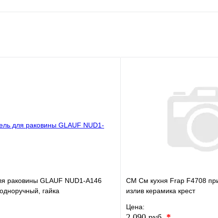
е
Сравнение
клик
В наличии
В корзину
ля раковины GLAUF NUD1-A146
СМ См кухня Frap F4708 пр
одноручный, гайка
излив керамика крест
Цена:
2 090 руб.
*