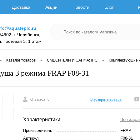
Доставка
Акции
Новости
Блог
nfo@aquateplo.ru
54902, г. Челябинск,
л. Гостевая 3, 1 этаж
•
•
•
Каталог товаров
СМЕСИТЕЛИ И САНФАЯНС
Комплектующие к
душа 3 режима FRAP F08-31
Отзывов: 0
О возврате товара
Характеристики:
Все хара
Производитель
FRAP
Артикул
F08-31