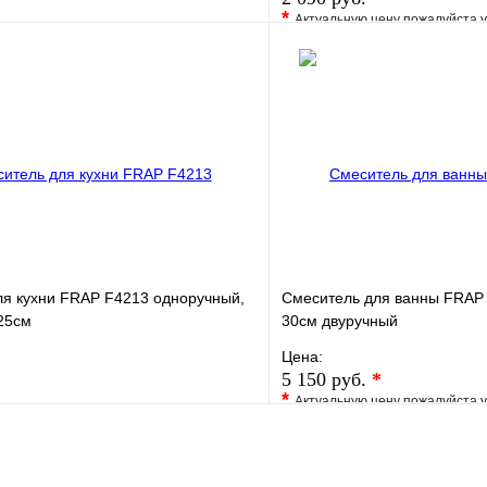
*
Актуальную цену пожалуйста 
е
Сравнение
В избранное
клик
В наличии
Купить в 1 клик
В корзину
ля кухни FRAP F4213 одноручный,
Смеситель для ванны FRAP 
25см
30см двуручный
Цена:
5 150 руб.
*
*
Актуальную цену пожалуйста 
е
Сравнение
В избранное
клик
В наличии
Купить в 1 клик