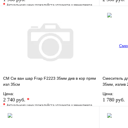
*
Актуальную цену пожалуйста уточните у менеджера
В избранно
В избранное
Сравнение
Купить в 1 
Купить в 1 клик
Под заказ
В корзину
СМ См ван шар Frap F2223 35мм див в кор прям
Смеситель д
изл 35см
35мм, излив 
Цена:
Цена:
2 740 руб.
*
1 780 руб.
*
Актуальную цену пожалуйста уточните у менеджера
В избранно
В избранное
Сравнение
Купить в 1 
Купить в 1 клик
Под заказ