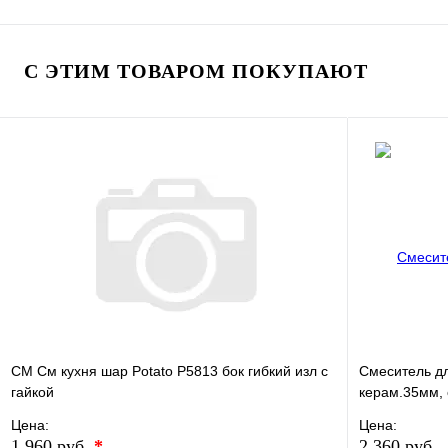
В избранно
В избранное
Сравнение
Купить в 1 
Купить в 1 клик
Под заказ
С ЭТИМ ТОВАРОМ ПОКУПАЮТ
В корзину
СМ См кухня шар Potato P5813 бок гибкий изл с
Смеситель д
гайкой
керам.35мм, 
Цена:
Цена:
1 960 руб.
*
2 360 руб.