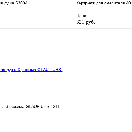
ля душа S3004
Картридж для смесителя 40
Цена:
321 руб.
е
Сравнение
В избранное
клик
В наличии
Купить в 1 клик
В корзину
уша 3 режима GLAUF UHS-1211