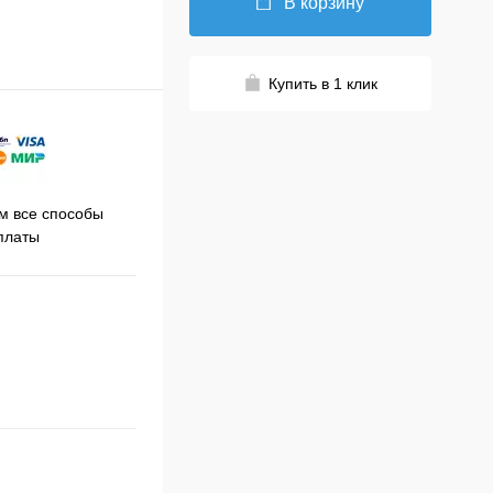
В корзину
Купить в 1 клик
Принимаем заказы на сайте
 все способы
Про
круглосуточно
платы