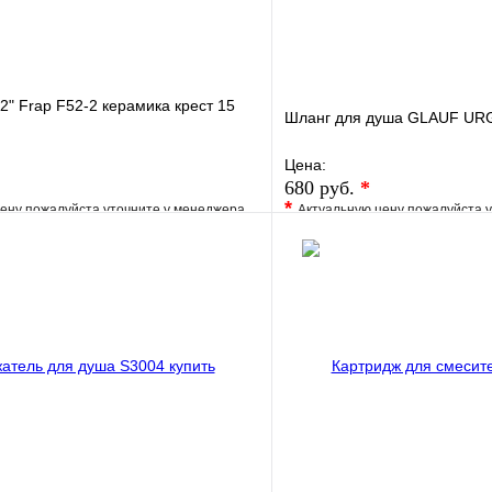
/2" Frap F52-2 керамика крест 15
Шланг для душа GLAUF UR
Цена:
680 руб.
*
*
ену пожалуйста уточните у менеджера
Актуальную цену пожалуйста 
е
Сравнение
В избранное
клик
Под заказ
Купить в 1 клик
В корзину