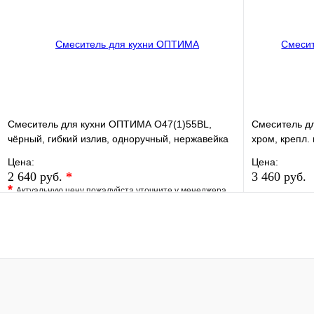
В корзину
Смеситель для кухни ОПТИМА О47(1)55BL,
Смеситель дл
чёрный, гибкий излив, одноручный, нержавейка
хром, крепл. 
Цена:
Цена:
2 640 руб.
*
3 460 руб.
*
Актуальную цену пожалуйста уточните у менеджера
В избранно
В избранное
Сравнение
Купить в 1 
Купить в 1 клик
Под заказ
В корзину