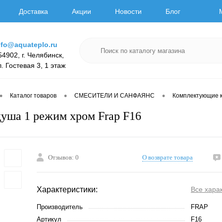
Доставка
Акции
Новости
Блог
nfo@aquateplo.ru
54902, г. Челябинск,
л. Гостевая 3, 1 этаж
•
•
•
Каталог товаров
СМЕСИТЕЛИ И САНФАЯНС
Комплектующие к
душа 1 режим хром Frap F16
Отзывов: 0
О возврате товара
Характеристики:
Все хара
Производитель
FRAP
Артикул
F16