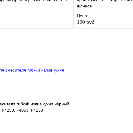
шлицов
Цена:
190 руб.
е
Сравнение
В избранное
клик
В наличии
Купить в 1 клик
В корзину
есителя гибкий излив кухня чёрный
 F4253, F4053, F4153