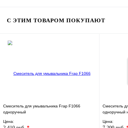
В избранное
Сравнение
В избранно
Купить в 1 клик
В наличии
Купить в 1 
С ЭТИМ ТОВАРОМ ПОКУПАЮТ
В корзину
Смеситель для умывальника Frap F1066
Смеситель д
одноручный
одноручный 
Цена:
Цена:
2 410 руб.
*
7 200 руб.