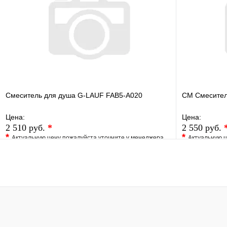
В корзину
Смеситель для душа G-LAUF FAB5-A020
СМ Смесител
Цена:
Цена:
2 510 руб.
*
2 550 руб.
*
*
Актуальную цену пожалуйста уточните у менеджера
Актуальную ц
В избранное
Сравнение
В избранно
Купить в 1 клик
Под заказ
Купить в 1 
В корзину