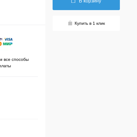
В корзину
Купить в 1 клик
Принимаем заказы на сайте
 все способы
Про
круглосуточно
платы