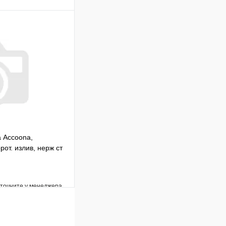
Сравнение
В наличии
В корзину
 Accoona,
от. излив, нерж ст
уточните у менеджера
Сравнение
Под заказ