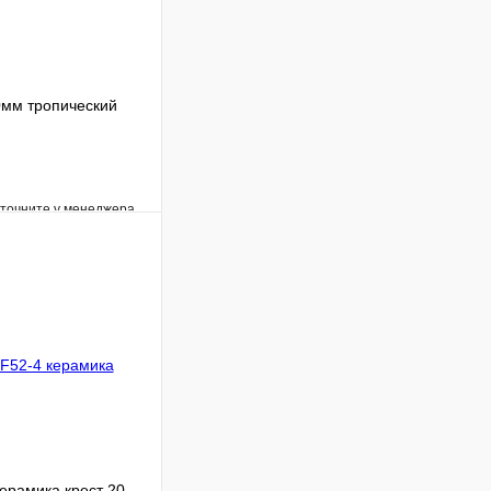
0мм тропический
уточните у менеджера
Сравнение
Под заказ
В корзину
керамика крест 20