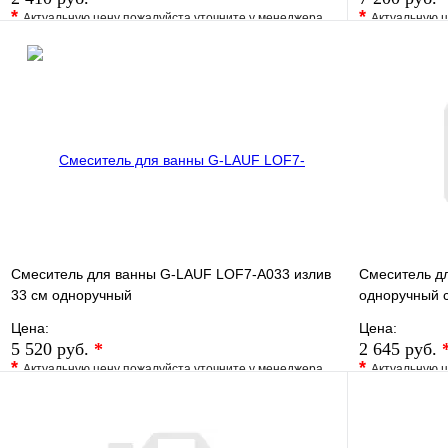
*
*
Актуальную цену пожалуйста уточните у менеджера
Актуальную ц
В избранное
Сравнение
В избранно
Купить в 1 клик
Под заказ
Купить в 1 
В корзину
Смеситель для ванны G-LAUF LOF7-A033 излив
Смеситель д
33 см одноручный
одноручный 
Цена:
Цена:
5 520 руб.
*
2 645 руб.
*
*
Актуальную цену пожалуйста уточните у менеджера
Актуальную ц
В избранное
Сравнение
В избранно
Купить в 1 клик
Под заказ
Купить в 1 