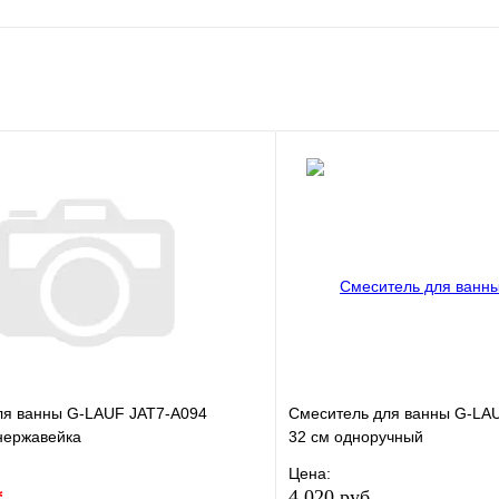
е
Сравнение
клик
В наличии
В корзину
ля ванны G-LAUF JAT7-A094
Смеситель для ванны G-LA
нержавейка
32 см одноручный
Цена:
*
4 020 руб.