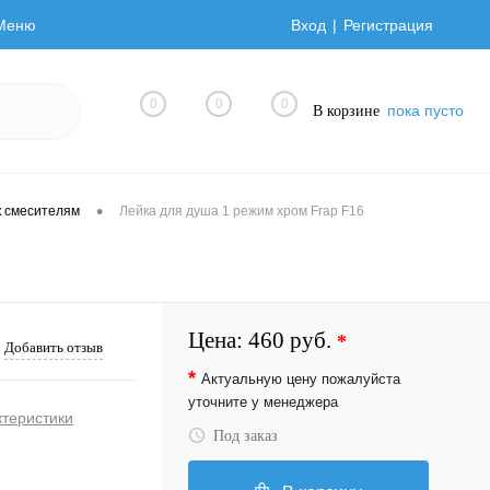
Меню
Вход
Регистрация
0
0
0
пока пусто
В корзине
•
 смесителям
Лейка для душа 1 режим хром Frap F16
Цена:
460 руб.
*
Добавить отзыв
*
Актуальную цену пожалуйста
уточните у менеджера
ктеристики
Под заказ