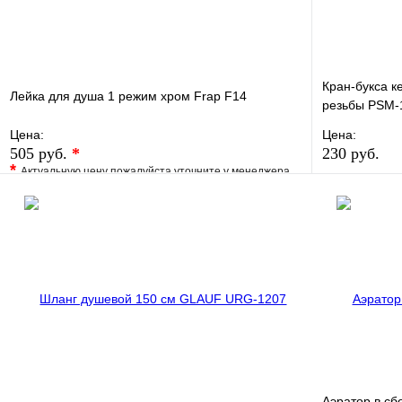
Кран-букса к
Лейка для душа 1 режим хром Frap F14
резьбы PSM-
Цена:
Цена:
505 руб.
*
230 руб.
*
Актуальную цену пожалуйста уточните у менеджера
В избранно
В избранное
Сравнение
Купить в 1 
Купить в 1 клик
Под заказ
В корзину
Аэратор в сб