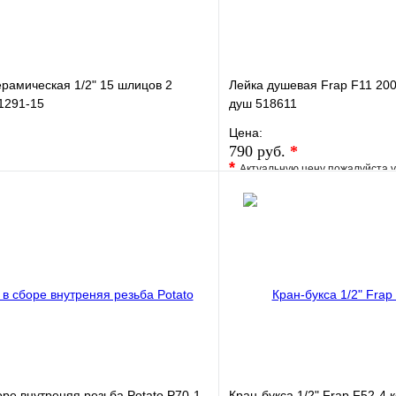
ерамическая 1/2" 15 шлицов 2
Лейка душевая Frap F11 20
1291-15
душ 518611
Цена:
790 руб.
*
*
Актуальную цену пожалуйста 
е
Сравнение
В избранное
клик
В наличии
Купить в 1 клик
В корзину
оре внутреняя резьба Potato P70-1
Кран-букса 1/2" Frap F52-4 