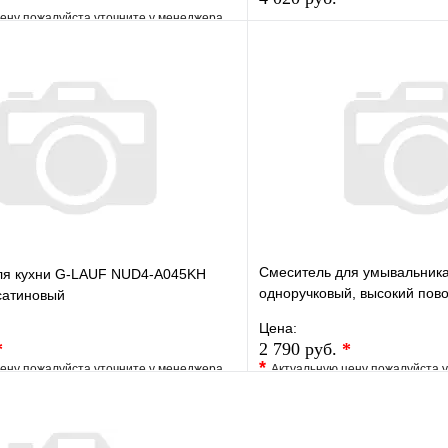
ену пожалуйста уточните у менеджера
В избранное
е
Сравнение
Купить в 1 клик
клик
Под заказ
В корзину
Смеситель для умывальника
ля кухни G-LAUF NUD4-A045KH
одноручковый, высокий повор
сатиновый
304, 9690-3
Цена:
*
2 790 руб.
*
*
ену пожалуйста уточните у менеджера
Актуальную цену пожалуйста 
е
Сравнение
В избранное
клик
Под заказ
Купить в 1 клик