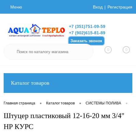
Меню
Вход
Регистрация
+7 (351)751-09-59
+7 (902)615-81-89
Заказать звонок
0
0
Каталог товаров
•
•
•
Главная страница
Каталог товаров
СИСТЕМЫ ПОЛИВА
Фи
Штуцер пластиковый 12-16-20 мм 3/4"
НР КУРС