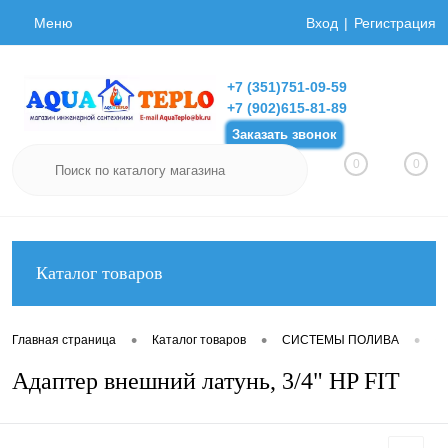
Меню
Вход
Регистрация
+7 (351)751-09-59
+7 (902)615-81-89
Заказать звонок
0
0
Каталог товаров
•
•
•
Главная страница
Каталог товаров
СИСТЕМЫ ПОЛИВА
Фи
Адаптер внешний латунь, 3/4" НP FIT