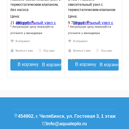
термостатическим клапаном,
смесительный узел с
без насоса
термостатическим клапаном
20-43°C и
Цена:
Цена:
жидкокристаллическим
*
*
21 400 руб.
9 750 руб.
термомет
*
Актуальную цену пожалуйста
*
Актуальную цену пожалуйста
уточните у менеджера
уточните у менеджера
В избранное
В избранное
Купить в 1 клик
Под заказ
Купить в 1 клик
Под заказ
В корзину
В корзину
454902, г. Челябинск, ул. Гостевая 3, 1 этаж
info@aquateplo.ru