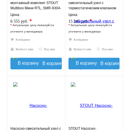
монтажный комплект STOUT
смесительный узел с
Multibox Мини RTL, SMR-9304-
термостатическим клапаном
135140
20-43°C, с насосом UPSO
Цена:
Цена:
*
*
6 555 руб.
15 345 руб.
*
Актуальную цену пожалуйста
*
Актуальную цену пожалуйста
уточните у менеджера
уточните у менеджера
В избранное
В избранное
Купить в 1 клик
Под заказ
Купить в 1 клик
Под заказ
В корзину
В корзину
Насосно-смесительный узел с
STOUT Насосно-