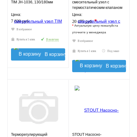
TIM JH-1036, 130/180мм
смесительный узел с
термостатическим клапаном
30-60°C, без насоса
Цена:
Цена:
*
7 820 руб.
20 475 руб.
*
Актуальную цену пожалуйста
В избранное
уточните у менеджера
Купить в 1 клик
В наличии
В избранное
Купить в 1 клик
Под заказ
В корзину
В корзину
Терморегулирующий
STOUT Насосно-