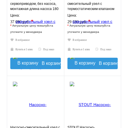
сервоприводом, без насоса,
смесительный узел с
монтажная длина насоса 180
термостатическим клапаном
мм VT.COMBI.S.180M
30-60°C, с насосом UPSO 25-
Цена:
Цена:
65, 130 mm
*
*
37 090 руб.
29 630 руб.
*
Актуальную цену пожалуйста
*
Актуальную цену пожалуйста
уточните у менеджера
уточните у менеджера
В избранное
В избранное
Купить в 1 клик
Под заказ
Купить в 1 клик
Под заказ
В корзину
В корзину
Насосно-смесительный узел с
STOUT Насосно-