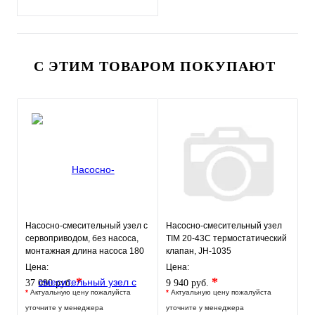
С ЭТИМ ТОВАРОМ ПОКУПАЮТ
Насосно-смесительный узел с
Насосно-смесительный узел
сервоприводом, без насоса,
TIM 20-43С термостатический
монтажная длина насоса 180
клапан, JH-1035
мм VT.COMBI.S.180M
Цена:
Цена:
*
*
37 090 руб.
9 940 руб.
*
Актуальную цену пожалуйста
*
Актуальную цену пожалуйста
уточните у менеджера
уточните у менеджера