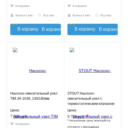
В избранное
В избранное
Купить в 1 клик
Под заказ
Купить в 1 клик
Под заказ
В корзину
В корзину
Насосно-смесительный узел
STOUT Насосно-
TIM JH-1036, 130/180мм
смесительный узел с
термостатическим клапаном
20-43°C и
Цена:
Цена:
жидкокристаллическим
*
7 820 руб.
9 750 руб.
термомет
*
Актуальную цену пожалуйста
В избранное
уточните у менеджера