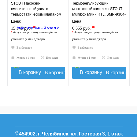
STOUT Насосно-
Терморегулирующий
смесительный узел с
монтажный комплект STOUT
термостатическим клапаном
Multibox Мини RTL, SMR-9304-
20-43°C, с насосом UPSO
135140
Цена:
Цена:
*
*
15 345 руб.
6 555 руб.
*
Актуальную цену пожалуйста
*
Актуальную цену пожалуйста
уточните у менеджера
уточните у менеджера
В избранное
В избранное
Купить в 1 клик
Под заказ
Купить в 1 клик
Под заказ
В корзину
В корзину
454902, г. Челябинск, ул. Гостевая 3, 1 этаж