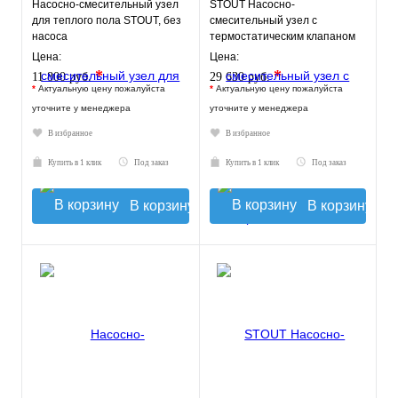
Насосно-смесительный узел
STOUT Насосно-
для теплого пола STOUT, без
смесительный узел с
насоса
термостатическим клапаном
30-60°C, с насосом UPSO 25-
Цена:
Цена:
65, 130 mm
*
*
11 800 руб.
29 630 руб.
*
Актуальную цену пожалуйста
*
Актуальную цену пожалуйста
уточните у менеджера
уточните у менеджера
В избранное
В избранное
Купить в 1 клик
Под заказ
Купить в 1 клик
Под заказ
В корзину
В корзину