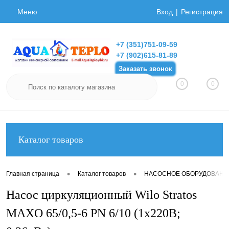
Меню
Вход
Регистрация
+7 (351)751-09-59
+7 (902)615-81-89
Заказать звонок
0
0
Каталог товаров
•
•
Главная страница
Каталог товаров
НАСОСНОЕ ОБОРУДОВАНИ
Насос циркуляционный Wilo Stratos
MAXO 65/0,5-6 PN 6/10 (1х220В;