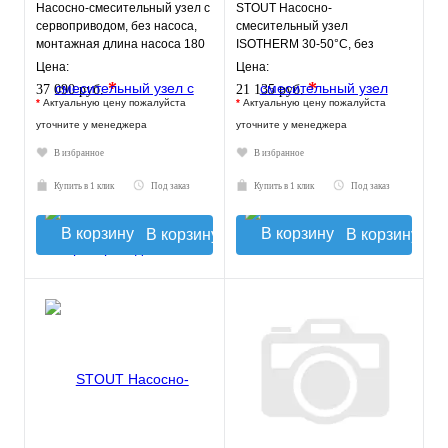
Насосно-смесительный узел с
STOUT Насосно-
сервоприводом, без насоса,
смесительный узел
монтажная длина насоса 180
ISOTHERM 30-50°C, без
мм VT.COMBI.S.180M
насоса.
Цена:
Цена:
*
*
37 090 руб.
21 135 руб.
*
Актуальную цену пожалуйста
*
Актуальную цену пожалуйста
уточните у менеджера
уточните у менеджера
В избранное
В избранное
Купить в 1 клик
Под заказ
Купить в 1 клик
Под заказ
В корзину
В корзину