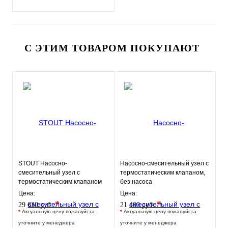
С ЭТИМ ТОВАРОМ ПОКУПАЮТ
STOUT Насосно-
Насосно-смесительный узел с
смесительный узел с
термостатическим клапаном,
термостатическим клапаном
без насоса
30-60°C, с насосом UPSO 25-
Цена:
Цена:
65, 130 mm
*
*
29 630 руб.
21 400 руб.
*
Актуальную цену пожалуйста
*
Актуальную цену пожалуйста
уточните у менеджера
уточните у менеджера