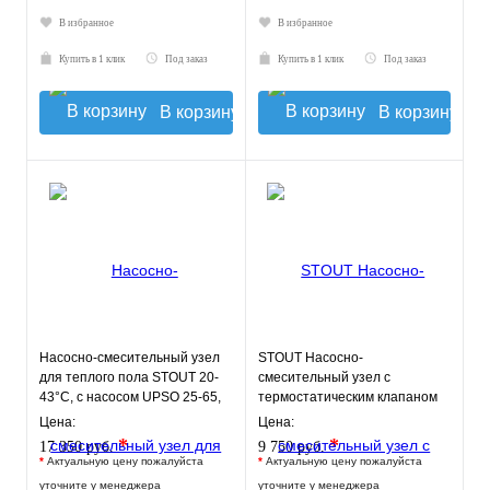
В избранное
В избранное
Купить в 1 клик
Под заказ
Купить в 1 клик
Под заказ
В корзину
В корзину
Насосно-смесительный узел
STOUT Насосно-
для теплого пола STOUT 20-
смесительный узел с
43°C, с насосом UPSO 25-65,
термостатическим клапаном
130 mm
20-43°C и
Цена:
Цена:
жидкокристаллическим
*
*
17 350 руб.
9 750 руб.
термомет
*
Актуальную цену пожалуйста
*
Актуальную цену пожалуйста
уточните у менеджера
уточните у менеджера