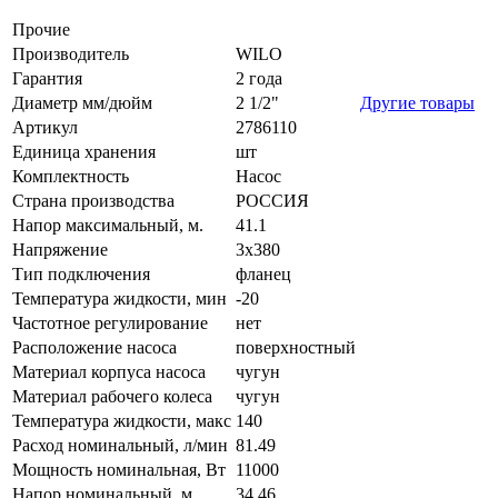
Прочие
Производитель
WILO
Гарантия
2 года
Диаметр мм/дюйм
2 1/2"
Другие товары
Артикул
2786110
Единица хранения
шт
Комплектность
Насос
Страна производства
РОССИЯ
Напор максимальный, м.
41.1
Напряжение
3х380
Тип подключения
фланец
Температура жидкости, мин
-20
Частотное регулирование
нет
Расположение насоса
поверхностный
Материал корпуса насоса
чугун
Материал рабочего колеса
чугун
Температура жидкости, макс
140
Расход номинальный, л/мин
81.49
Мощность номинальная, Вт
11000
Напор номинальный, м.
34.46