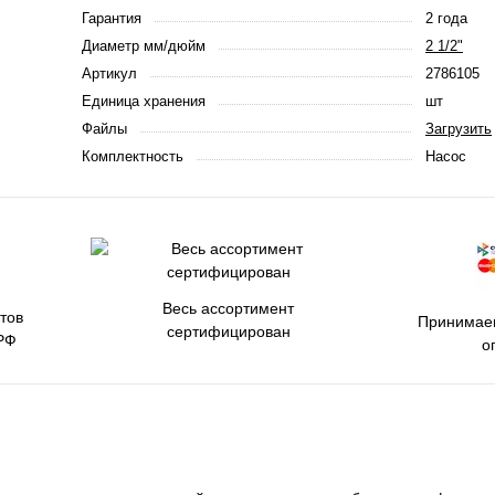
Гарантия
2 года
Диаметр мм/дюйм
2 1/2"
Артикул
2786105
Единица хранения
шт
Файлы
Загрузить
Комплектность
Насос
Весь ассортимент
тов
Принимаем
сертифицирован
РФ
о