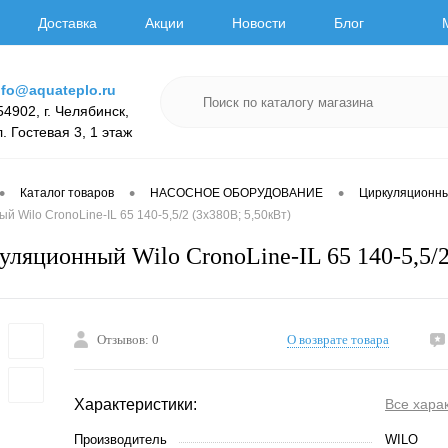
Доставка
Акции
Новости
Блог
nfo@aquateplo.ru
54902, г. Челябинск,
л. Гостевая 3, 1 этаж
•
•
•
Каталог товаров
НАСОСНОЕ ОБОРУДОВАНИЕ
Циркуляционн
 Wilo CronoLine-IL 65 140-5,5/2 (3х380В; 5,50кВт)
уляционный Wilo CronoLine-IL 65 140-5,5/2
Отзывов: 0
О возврате товара
Характеристики:
Все хара
Производитель
WILO