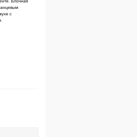
енте. Блочная
фланцевым
жухе с
я.