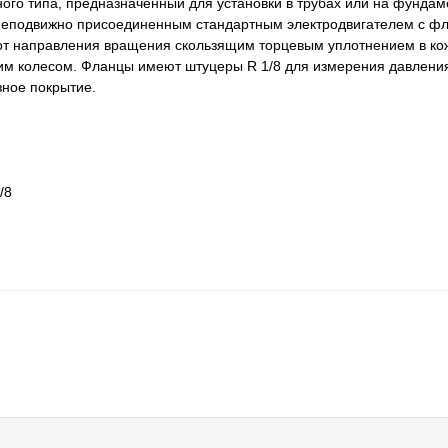
го типа, предназначенный для установки в трубах или на фундам
и неподвижно присоединенным стандартным электродвигателем с 
 от направления вращения скользящим торцевым уплотнением в ко
м колесом. Фланцы имеют штуцеры R 1/8 для измерения давлени
зное покрытие.
/8