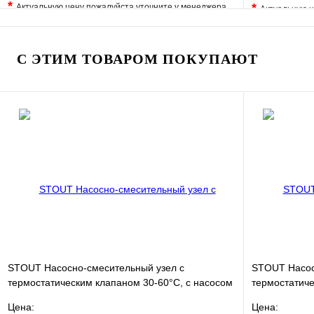
*
*
Актуальную цену пожалуйста уточните у менеджера
Актуальную ц
В избранное
Сравнение
В избранно
Купить в 1 клик
Под заказ
Купить в 1 
С ЭТИМ ТОВАРОМ ПОКУПАЮТ
В корзину
STOUT Насосно-смесительный узел с
STOUT Насос
термостатическим клапаном 30-60°C, с насосом
термостатиче
UPSO 25-65, 130 mm
жидкокриста
Цена:
Цена: