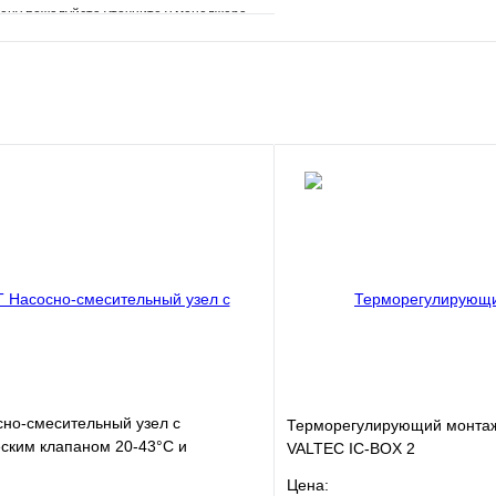
ену пожалуйста уточните у менеджера
е
Сравнение
клик
Под заказ
Запросить цену
но-смесительный узел с
Терморегулирующий монтаж
ским клапаном 20-43°C и
VALTEC IC-BOX 2
ллическим термомет
Цена: