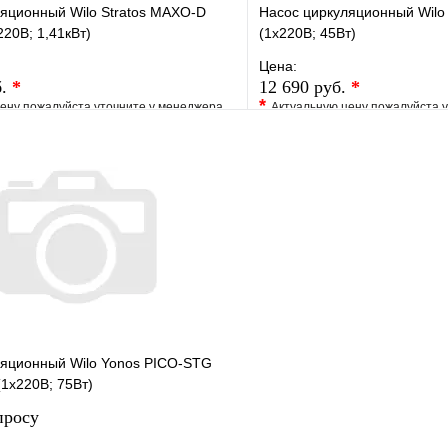
яционный Wilo Stratos MAXO-D
Насос циркуляционный Wilo 
220В; 1,41кВт)
(1х220В; 45Вт)
Цена:
б.
*
12 690 руб.
*
*
ену пожалуйста уточните у менеджера
Актуальную цену пожалуйста 
е
Сравнение
В избранное
клик
Под заказ
Купить в 1 клик
В корзину
ляционный Wilo Yonos PICO-STG
(1х220В; 75Вт)
просу