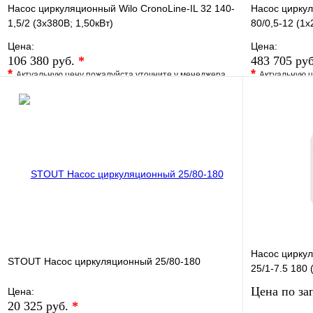
Насос циркуляционный Wilo CronoLine-IL 32 140-
Насос циркул
1,5/2 (3х380В; 1,50кВт)
80/0,5-12 (1х
Цена:
Цена:
106 380 руб.
*
483 705 ру
*
*
Актуальную цену пожалуйста уточните у менеджера
Актуальную ц
В избранное
Сравнение
В избранно
Купить в 1 клик
Под заказ
Купить в 1 
В корзину
Насос цирку
STOUT Насос циркуляционный 25/80-180
25/1-7.5 180 
Цена по за
Цена:
20 325 руб.
*