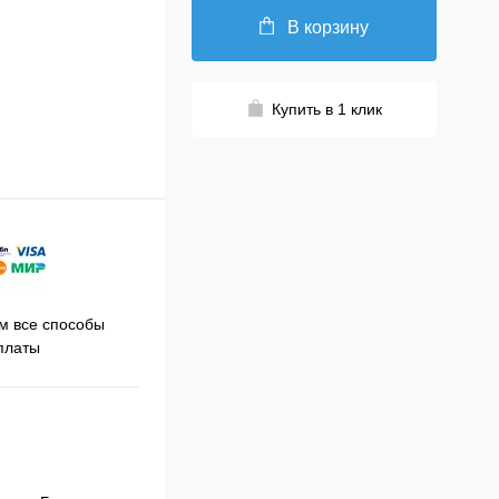
В корзину
Купить в 1 клик
Принимаем заказы на сайте
 все способы
Про
круглосуточно
платы