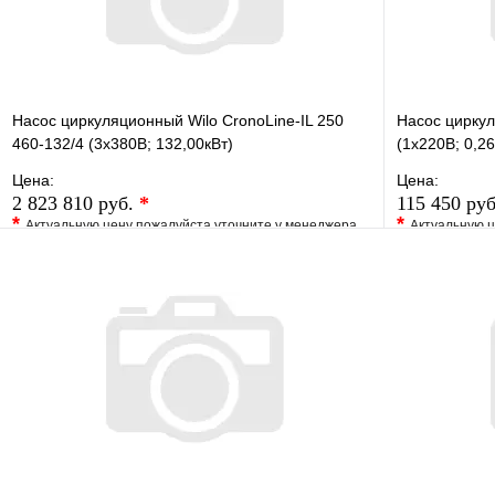
Насос циркуляционный Wilo CronoLine-IL 250
Насос циркул
460-132/4 (3х380В; 132,00кВт)
(1х220В; 0,26
Цена:
Цена:
2 823 810 руб.
*
115 450 ру
*
*
Актуальную цену пожалуйста уточните у менеджера
Актуальную ц
В избранное
Сравнение
В избранно
Купить в 1 клик
Под заказ
Купить в 1 
В корзину