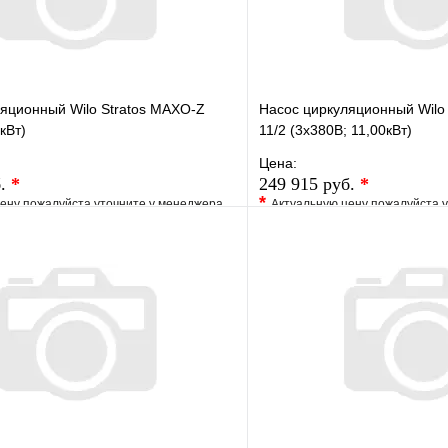
яционный Wilo Stratos MAXO-Z
Насос циркуляционный Wilo 
кВт)
11/2 (3х380В; 11,00кВт)
Цена:
б.
*
249 915 руб.
*
*
ену пожалуйста уточните у менеджера
Актуальную цену пожалуйста 
е
Сравнение
В избранное
клик
Под заказ
Купить в 1 клик
В корзину